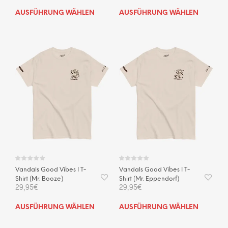
Dieses
Dies
AUSFÜHRUNG WÄHLEN
AUSFÜHRUNG WÄHLEN
Produkt
Prod
weist
weis
mehrere
mehr
Varianten
Vari
auf.
auf.
Die
Die
Optionen
Opti
können
kön
auf
auf
der
der
Produktseite
Prod
gewählt
gewä
werden
wer
Vandals Good Vibes I T-
Vandals Good Vibes I T-
Shirt (Mr. Booze)
Shirt (Mr. Eppendorf)
29,95
€
29,95
€
Dieses
Dies
AUSFÜHRUNG WÄHLEN
AUSFÜHRUNG WÄHLEN
Produkt
Prod
weist
weis