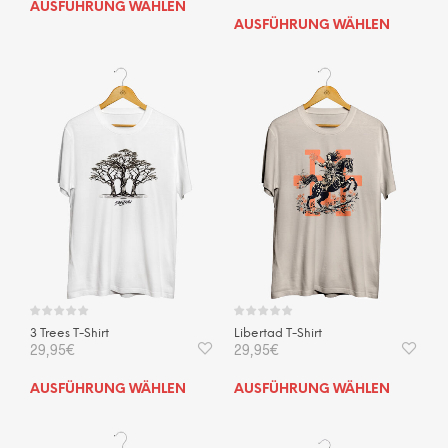
Dieses
AUSFÜHRUNG WÄHLEN
Dies
Produkt
AUSFÜHRUNG WÄHLEN
Prod
weist
weis
mehrere
mehr
Varianten
Vari
auf.
auf.
Die
Die
Optionen
Opti
können
kön
auf
auf
der
der
Produktseite
Prod
gewählt
gewä
werden
wer
3 Trees T-Shirt
Libertad T-Shirt
29,95
€
29,95
€
Dieses
Dies
AUSFÜHRUNG WÄHLEN
AUSFÜHRUNG WÄHLEN
Produkt
Prod
weist
weis