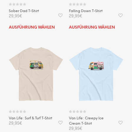
Sober Dad T-Shirt
Falling Down T-Shirt
29,95
€
29,95
€
Dieses
Dies
AUSFÜHRUNG WÄHLEN
AUSFÜHRUNG WÄHLEN
Produkt
Prod
weist
weis
mehrere
mehr
Varianten
Vari
auf.
auf.
Die
Die
Optionen
Opti
können
kön
auf
auf
der
der
Produktseite
Prod
gewählt
gewä
werden
wer
Van Life: Surf & Turf T-Shirt
Van Life: Creepy Ice
29,95
€
Cream T-Shirt
29,95
€