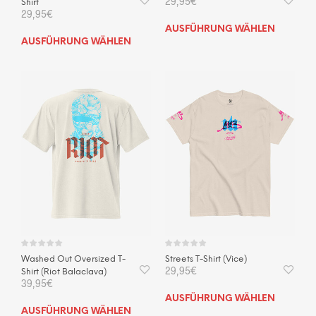
29,95
€
Shirt
29,95
€
Dies
AUSFÜHRUNG WÄHLEN
Dieses
Prod
AUSFÜHRUNG WÄHLEN
Produkt
weis
weist
mehr
mehrere
Vari
Varianten
auf.
auf.
Die
Die
Opti
Optionen
kön
können
auf
auf
der
der
Prod
Produktseite
gewä
gewählt
wer
werden
Washed Out Oversized T-
Streets T-Shirt (Vice)
29,95
€
Shirt (Riot Balaclava)
39,95
€
Dies
AUSFÜHRUNG WÄHLEN
Dieses
Prod
AUSFÜHRUNG WÄHLEN