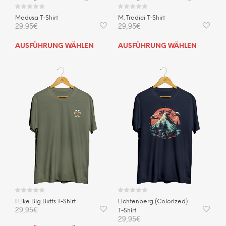
Medusa T-Shirt
M. Tredici T-Shirt
29,95
€
29,95
€
Dieses
Dies
AUSFÜHRUNG WÄHLEN
AUSFÜHRUNG WÄHLEN
Produkt
Prod
weist
weis
mehrere
mehr
Varianten
Vari
auf.
auf.
Die
Die
Optionen
Opti
können
kön
auf
auf
der
der
Produktseite
Prod
gewählt
gewä
werden
wer
I Like Big Butts T-Shirt
Lichtenberg (Colorized)
29,95
€
T-Shirt
29,95
€