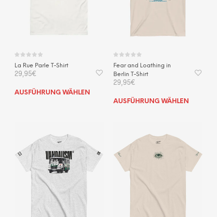
auf
der
der
Produktseite
Prod
gewählt
gewä
werden
wer
La Rue Parle T-Shirt
Fear and Loathing in
29,95
€
Berlin T-Shirt
29,95
€
Dieses
AUSFÜHRUNG WÄHLEN
Dies
Produkt
AUSFÜHRUNG WÄHLEN
Prod
weist
weis
mehrere
mehr
Varianten
Vari
auf.
auf.
Die
Die
Optionen
Opti
können
kön
auf
auf
der
der
Produktseite
Prod
gewählt