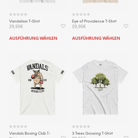
gewä
werden
wer
Vandalism T-Shirt
Eye of Providence T-Shirt
29,95
€
29,95
€
Dieses
Dies
AUSFÜHRUNG WÄHLEN
AUSFÜHRUNG WÄHLEN
Produkt
Prod
weist
weis
mehrere
mehr
Varianten
Vari
auf.
auf.
Die
Die
Optionen
Opti
können
kön
auf
auf
der
der
Produktseite
Prod
gewählt
gewä
werden
wer
Vandals Boxing Club T-
3 Trees Growing T-Shirt