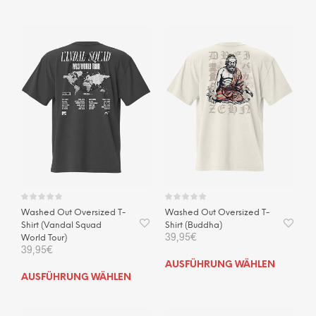
Produkt
weis
weist
mehr
mehrere
Vari
Varianten
auf.
auf.
Die
Die
Opti
Optionen
kön
können
auf
auf
der
der
Prod
Produktseite
gewä
gewählt
wer
werden
Washed Out Oversized T-
Washed Out Oversized T-
Shirt (Vandal Squad
Shirt (Buddha)
39,95
€
World Tour)
39,95
€
Dies
AUSFÜHRUNG WÄHLEN
Dieses
Prod
AUSFÜHRUNG WÄHLEN
Produkt
weis
weist
mehr