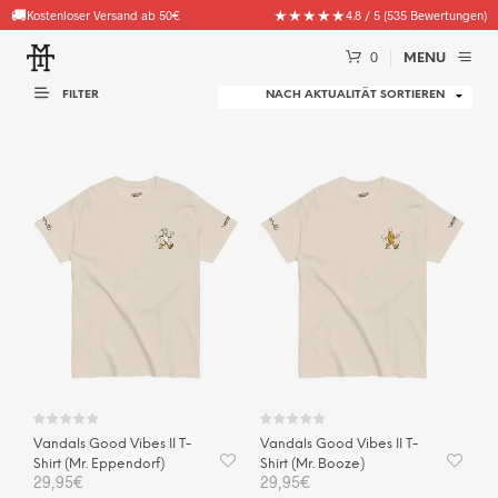
🚚
🧦
★★★★★
Gratis Goodie (Socken, Beanies & mehr) ab 100€ Bestellwert
Kostenloser Versand ab 50€
4.8 / 5 (535 Bewertungen)
0
MENU
FILTER
Vandals Good Vibes II T-
Vandals Good Vibes II T-
Shirt (Mr. Eppendorf)
Shirt (Mr. Booze)
29,95
€
29,95
€