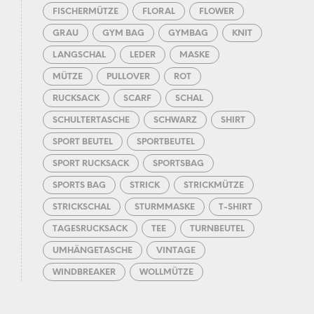
FISCHERMÜTZE
FLORAL
FLOWER
GRAU
GYM BAG
GYMBAG
KNIT
LANGSCHAL
LEDER
MASKE
MÜTZE
PULLOVER
ROT
RUCKSACK
SCARF
SCHAL
SCHULTERTASCHE
SCHWARZ
SHIRT
SPORT BEUTEL
SPORTBEUTEL
SPORT RUCKSACK
SPORTSBAG
SPORTS BAG
STRICK
STRICKMÜTZE
STRICKSCHAL
STURMMASKE
T-SHIRT
TAGESRUCKSACK
TEE
TURNBEUTEL
UMHÄNGETASCHE
VINTAGE
WINDBREAKER
WOLLMÜTZE