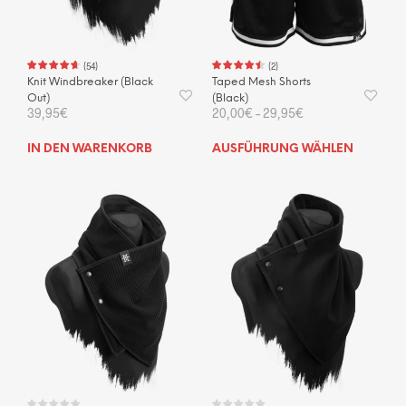
(
54
)
(
2
)
Knit Windbreaker (Black
Taped Mesh Shorts
Out)
(Black)
39,95
€
20,00
€
–
29,95
€
Dies
IN DEN WARENKORB
AUSFÜHRUNG WÄHLEN
Prod
weis
mehr
Vari
auf.
Die
Opti
kön
auf
der
Prod
gewä
wer