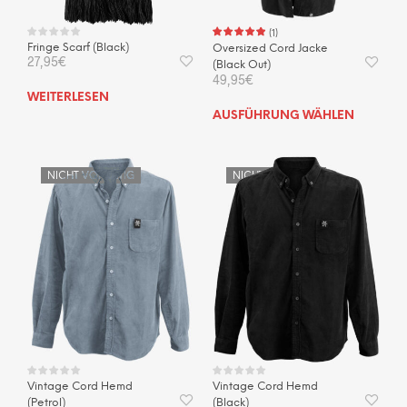
(
1
)
Fringe Scarf (Black)
Oversized Cord Jacke
27,95
€
(Black Out)
49,95
€
WEITERLESEN
Dies
AUSFÜHRUNG WÄHLEN
Prod
weis
mehr
NICHT VORRÄTIG
NICHT VORRÄTIG
Vari
auf.
Die
Opti
kön
auf
der
Prod
gewä
wer
Vintage Cord Hemd
Vintage Cord Hemd
(Petrol)
(Black)