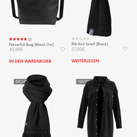
(
2
)
Rib Knit Scarf (Black)
Neverfull Bag (Black Out)
27,95
€
49,95
€
WEITERLESEN
IN DEN WARENKORB
NICHT VORRÄTIG
NICHT VORRÄTIG