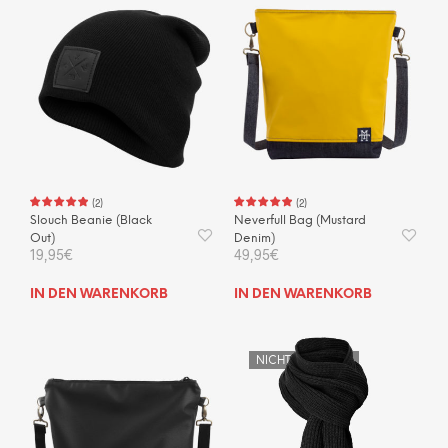
(
2
)
(
2
)
Slouch Beanie (Black
Neverfull Bag (Mustard
Out)
Denim)
19,95
€
49,95
€
IN DEN WARENKORB
IN DEN WARENKORB
NICHT VORRÄTIG