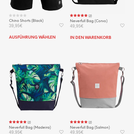
(
2
)
Chino Shorts (Black)
Neverfull Bag (Corvo)
39,95
€
49,95
€
Dieses
AUSFÜHRUNG WÄHLEN
IN DEN WARENKORB
Produkt
weist
mehrere
Varianten
auf.
Die
Optionen
können
auf
der
Produktseite
gewählt
werden
(
2
)
(
2
)
Neverfull Bag (Madeira)
Neverfull Bag (Salmon)
49,95
€
49,95
€