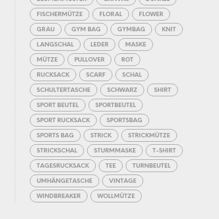
FISCHERMÜTZE
FLORAL
FLOWER
GRAU
GYM BAG
GYMBAG
KNIT
LANGSCHAL
LEDER
MASKE
MÜTZE
PULLOVER
ROT
RUCKSACK
SCARF
SCHAL
SCHULTERTASCHE
SCHWARZ
SHIRT
SPORT BEUTEL
SPORTBEUTEL
SPORT RUCKSACK
SPORTSBAG
SPORTS BAG
STRICK
STRICKMÜTZE
STRICKSCHAL
STURMMASKE
T-SHIRT
TAGESRUCKSACK
TEE
TURNBEUTEL
UMHÄNGETASCHE
VINTAGE
WINDBREAKER
WOLLMÜTZE