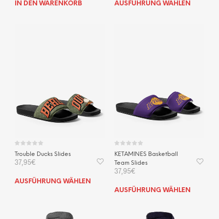
Dies
IN DEN WARENKORB
AUSFÜHRUNG WÄHLEN
Prod
weis
mehr
Vari
auf.
Die
Opti
kön
auf
der
Prod
gewä
wer
Trouble Ducks Slides
KETAMINES Basketball
37,95
€
Team Slides
37,95
€
Dieses
AUSFÜHRUNG WÄHLEN
Dies
Produkt
AUSFÜHRUNG WÄHLEN
Prod
weist
weis
mehrere