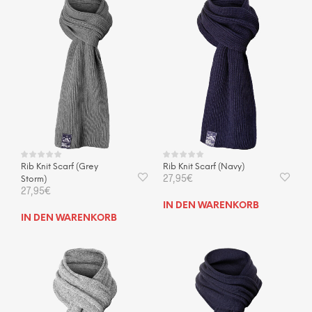
mehr
Varianten
Vari
auf.
auf.
Die
Die
Optionen
Opti
können
kön
auf
auf
der
der
Produktseite
Prod
gewählt
gewä
werden
wer
Rib Knit Scarf (Grey
Rib Knit Scarf (Navy)
27,95
€
Storm)
27,95
€
IN DEN WARENKORB
IN DEN WARENKORB