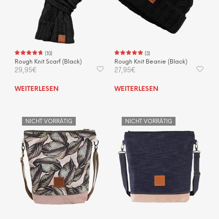
auf
der
Produktseite
gewählt
werden
(
10
)
(
3
)
Rough Knit Scarf (Black)
Rough Knit Beanie (Black)
29,95
€
27,95
€
WEITERLESEN
WEITERLESEN
NICHT VORRÄTIG
NICHT VORRÄTIG