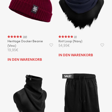
(
22
)
(
2
)
Heritage Docker Beanie
Knit Loop (Navy)
54,95
€
(Vino)
19,95
€
IN DEN WARENKORB
IN DEN WARENKORB
SALE!