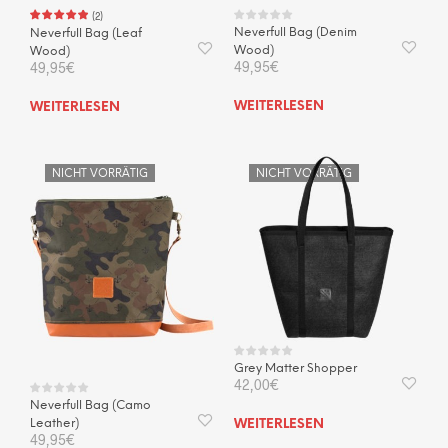
(
2
)
Neverfull Bag (Denim
Neverfull Bag (Leaf
Wood)
Wood)
49,95
€
49,95
€
WEITERLESEN
WEITERLESEN
NICHT VORRÄTIG
NICHT VORRÄTIG
Grey Matter Shopper
42,00
€
Neverfull Bag (Camo
Leather)
WEITERLESEN
49,95
€