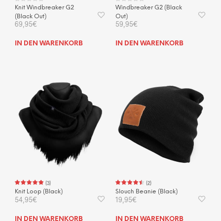
Knit Windbreaker G2
Windbreaker G2 (Black
(Black Out)
Out)
69,95
€
59,95
€
IN DEN WARENKORB
IN DEN WARENKORB
(
3
)
(
2
)
Knit Loop (Black)
Slouch Beanie (Black)
54,95
€
19,95
€
IN DEN WARENKORB
IN DEN WARENKORB