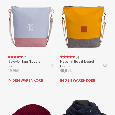
(
2
)
(
2
)
Neverfull Bag (Bubble
Neverfull Bag (Mustard
Gum)
Heather)
49,95
€
49,95
€
IN DEN WARENKORB
IN DEN WARENKORB