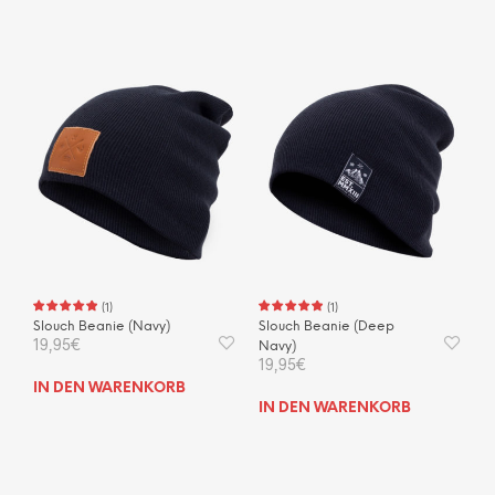
(
1
)
(
1
)
Slouch Beanie (Navy)
Slouch Beanie (Deep
19,95
€
Navy)
19,95
€
IN DEN WARENKORB
IN DEN WARENKORB