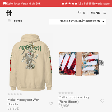
🚚
🧦
★★★★★
Gratis Goodie (Socken, Beanies & mehr) ab 100€ Bestellwert
Kostenloser Versand ab 50€
4.8 / 5 (535 Bewertungen)
0
MENU
FILTER
Cotton Tobacco Bag
Make Money not War
(Floral Bloom)
Hoodie
27,95
€
59,95
€