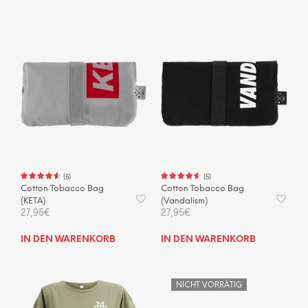
weist
mehrere
Varianten
auf.
Die
Optionen
können
auf
der
Produktseite
gewählt
werden
(
5
)
(
5
)
Cotton Tobacco Bag
Cotton Tobacco Bag
(KETA)
(Vandalism)
27,95
€
27,95
€
IN DEN WARENKORB
IN DEN WARENKORB
NICHT VORRÄTIG