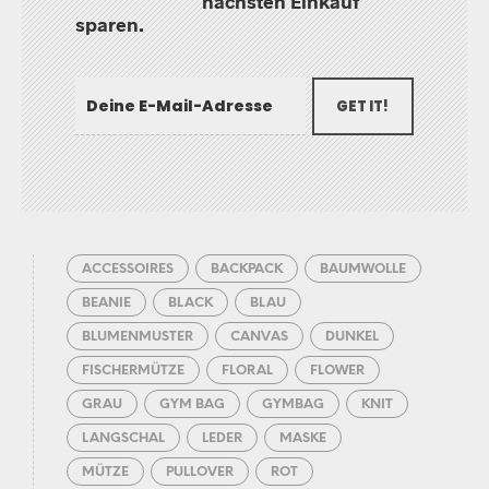
nächsten Einkauf
sparen.
GET IT!
ACCESSOIRES
BACKPACK
BAUMWOLLE
BEANIE
BLACK
BLAU
BLUMENMUSTER
CANVAS
DUNKEL
FISCHERMÜTZE
FLORAL
FLOWER
GRAU
GYM BAG
GYMBAG
KNIT
LANGSCHAL
LEDER
MASKE
MÜTZE
PULLOVER
ROT