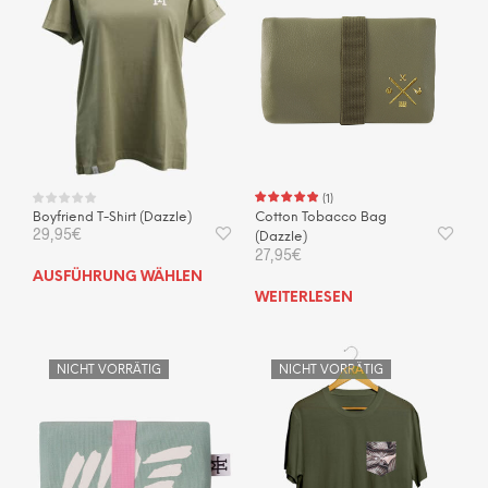
(
1
)
Boyfriend T-Shirt (Dazzle)
Cotton Tobacco Bag
29,95
€
(Dazzle)
27,95
€
Dieses
AUSFÜHRUNG WÄHLEN
Produkt
WEITERLESEN
weist
mehrere
Varianten
NICHT VORRÄTIG
NICHT VORRÄTIG
auf.
Die
Optionen
können
auf