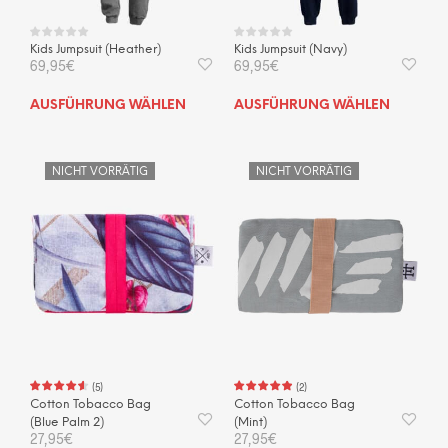
wer
Kids Jumpsuit (Heather)
Kids Jumpsuit (Navy)
69,95
€
69,95
€
Dieses
Dies
AUSFÜHRUNG WÄHLEN
AUSFÜHRUNG WÄHLEN
Produkt
Prod
weist
weis
mehrere
mehr
NICHT VORRÄTIG
NICHT VORRÄTIG
Varianten
Vari
auf.
auf.
Die
Die
Optionen
Opti
können
kön
auf
auf
der
der
Produktseite
Prod
gewählt
gewä
werden
wer
(
5
)
(
2
)
Cotton Tobacco Bag
Cotton Tobacco Bag
(Blue Palm 2)
(Mint)
27,95
€
27,95
€