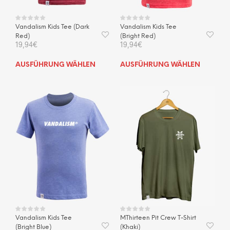
gewählt
gewä
werden
wer
Vandalism Kids Tee (Dark
Vandalism Kids Tee
Red)
(Bright Red)
19,94
€
19,94
€
Dieses
Dies
AUSFÜHRUNG WÄHLEN
AUSFÜHRUNG WÄHLEN
Produkt
Prod
weist
weis
mehrere
mehr
Varianten
Vari
auf.
auf.
Die
Die
Optionen
Opti
können
kön
auf
auf
der
der
Produktseite
Prod
gewählt
gewä
werden
wer
Vandalism Kids Tee
MThirteen Pit Crew T-Shirt
(Bright Blue)
(Khaki)