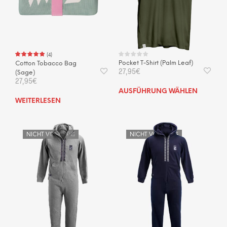
der
Produktseite
gewählt
werden
(
4
)
Pocket T-Shirt (Palm Leaf)
Cotton Tobacco Bag
27,95
€
(Sage)
27,95
€
Dies
AUSFÜHRUNG WÄHLEN
Prod
WEITERLESEN
weis
mehr
Vari
NICHT VORRÄTIG
NICHT VORRÄTIG
auf.
Die
Opti
kön
auf
der
Prod
gewä