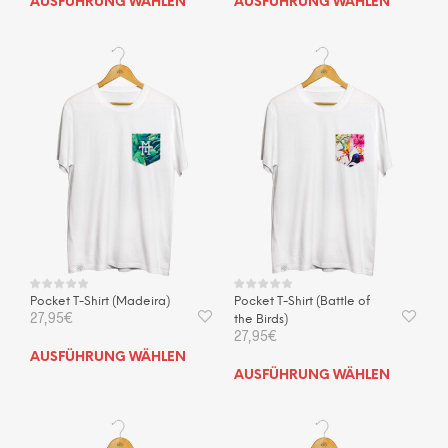
AUSFÜHRUNG WÄHLEN
AUSFÜHRUNG WÄHLEN
Produkt
Prod
weist
weis
mehrere
mehr
Varianten
Vari
auf.
auf.
Die
Die
Optionen
Opti
können
kön
auf
auf
der
der
Produktseite
Prod
gewählt
gewä
werden
wer
Pocket T-Shirt (Madeira)
Pocket T-Shirt (Battle of
27,95
€
the Birds)
27,95
€
Dieses
AUSFÜHRUNG WÄHLEN
Dies
Produkt
AUSFÜHRUNG WÄHLEN
Prod
weist
weis
mehrere
mehr
Varianten