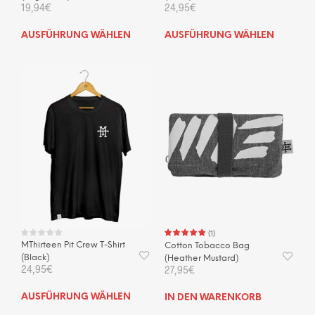
19,94
€
24,95
€
Dieses
Dies
AUSFÜHRUNG WÄHLEN
AUSFÜHRUNG WÄHLEN
Produkt
Prod
weist
weis
mehrere
mehr
Varianten
Vari
auf.
auf.
Die
Die
Optionen
Opti
können
kön
auf
auf
der
der
Produktseite
Prod
gewählt
gewä
werden
wer
(
1
)
MThirteen Pit Crew T-Shirt
Cotton Tobacco Bag
(Black)
(Heather Mustard)
24,95
€
27,95
€
Dieses
AUSFÜHRUNG WÄHLEN
IN DEN WARENKORB
Produkt