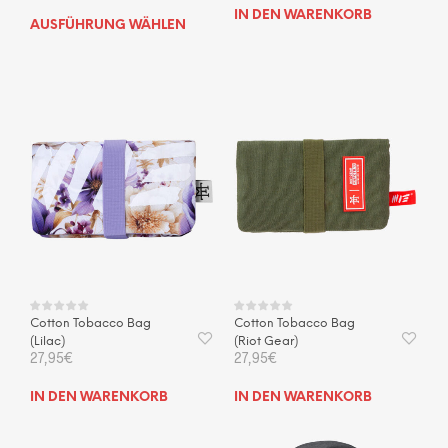
IN DEN WARENKORB
Dieses
AUSFÜHRUNG WÄHLEN
Produkt
weist
mehrere
Varianten
auf.
Die
Optionen
können
auf
der
Produktseite
gewählt
werden
Cotton Tobacco Bag
Cotton Tobacco Bag
(Lilac)
(Riot Gear)
27,95
€
27,95
€
IN DEN WARENKORB
IN DEN WARENKORB