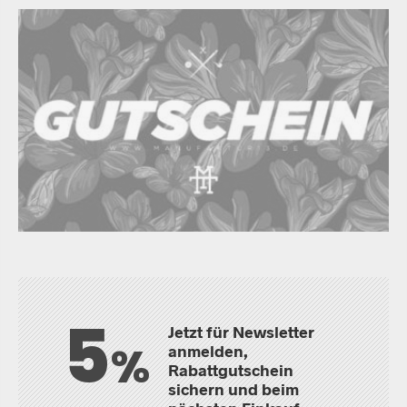
5
Jetzt für Newsletter
%
anmelden,
Rabattgutschein
sichern und beim