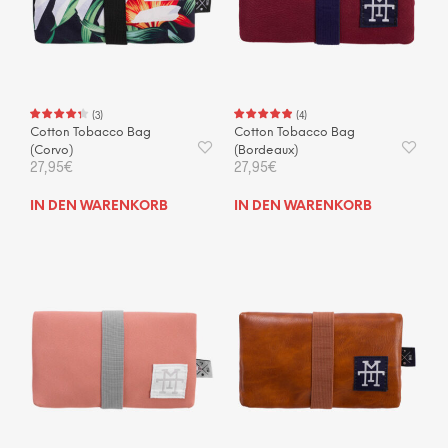
auf
auf
der
der
Produktseite
Prod
gewählt
gewä
werden
wer
(
3
)
(
4
)
Cotton Tobacco Bag
Cotton Tobacco Bag
(Corvo)
(Bordeaux)
27,95
€
27,95
€
IN DEN WARENKORB
IN DEN WARENKORB