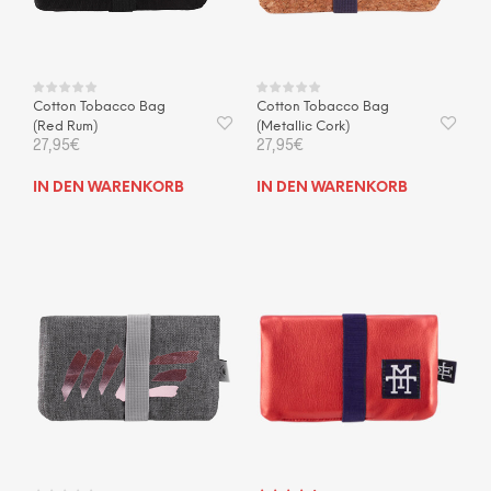
der
Produktseite
Prod
gewählt
gewä
werden
wer
Cotton Tobacco Bag
Cotton Tobacco Bag
(Red Rum)
(Metallic Cork)
27,95
€
27,95
€
IN DEN WARENKORB
IN DEN WARENKORB