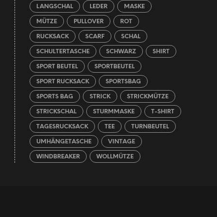
LANGSCHAL
LEDER
MASKE
MÜTZE
PULLOVER
ROT
RUCKSACK
SCARF
SCHAL
SCHULTERTASCHE
SCHWARZ
SHIRT
SPORT BEUTEL
SPORTBEUTEL
SPORT RUCKSACK
SPORTSBAG
SPORTS BAG
STRICK
STRICKMÜTZE
STRICKSCHAL
STURMMASKE
T-SHIRT
TAGESRUCKSACK
TEE
TURNBEUTEL
UMHÄNGETASCHE
VINTAGE
WINDBREAKER
WOLLMÜTZE