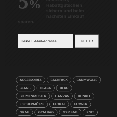
5
%
Rabattgutschein
sichern und beim
nächsten Einkauf
sparen.
GET IT!
ACCESSOIRES
BACKPACK
BAUMWOLLE
BEANIE
BLACK
BLAU
BLUMENMUSTER
CANVAS
DUNKEL
FISCHERMÜTZE
FLORAL
FLOWER
GRAU
GYM BAG
GYMBAG
KNIT