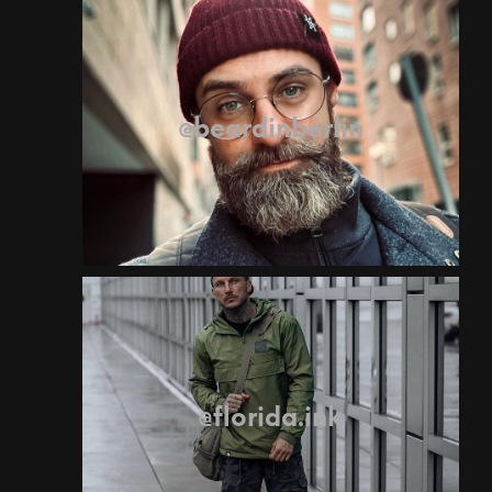
Anti-Influencer
@beardinberlin
Lifestyle Blogger/Vlogger from Berlin
beardinberlin on Instagram
Anti-Influencer
@florida.ink
florida.ink on Instagram