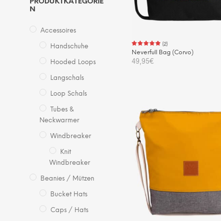
PRODUKTKATEGORIE
N
Accessoires
(
2
)
Handschuhe
Neverfull Bag (Corvo)
49,95
€
Hooded Loops
Langschals
IN DEN WARENKORB
Loop Schals
Tubes &
Neckwarmer
Windbreaker
Knit
Windbreaker
Beanies / Mützen
Bucket Hats
Caps / Hats