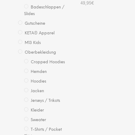
49,95
€
Badeschlappen /
Slides
WEITERLESEN
Gutscheine
KETA® Apparel
M13 Kids
Oberbekleidung
Cropped Hoodies
Hemden
Hoodies
Jacken
Jerseys / Trikots
Kleider
Sweater
T-Shirts / Pocket