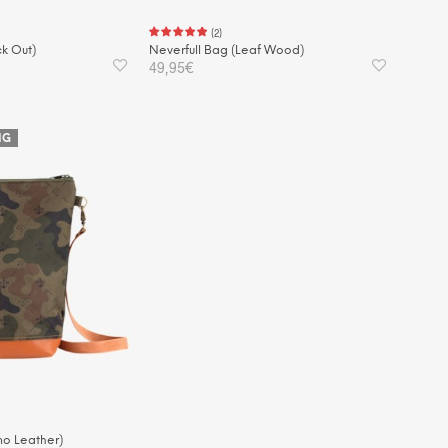
(
2
)
ck Out)
Neverfull Bag (Leaf Wood)
49,95
€
KORB
WEITERLESEN
IG
mo Leather)