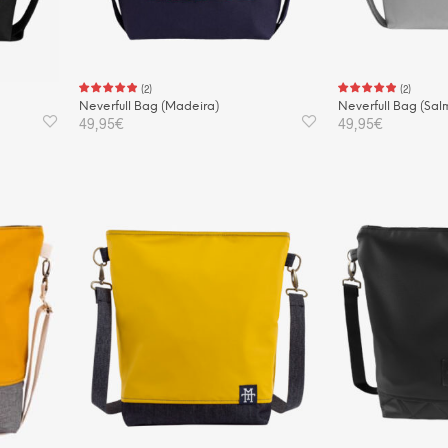
(
2
)
(
2
)
Neverfull Bag (Madeira)
Neverfull Bag (Sal
49,95
€
49,95
€
IN DEN WARENKORB
IN DEN WAREN