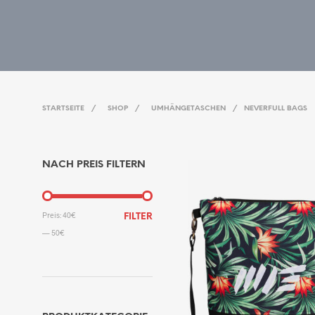
STARTSEITE
/
SHOP
/
UMHÄNGETASCHEN
/
NEVERFULL BAGS
NACH PREIS FILTERN
MIN.
MAX.
Preis:
40€
FILTER
PREIS
PREIS
—
50€