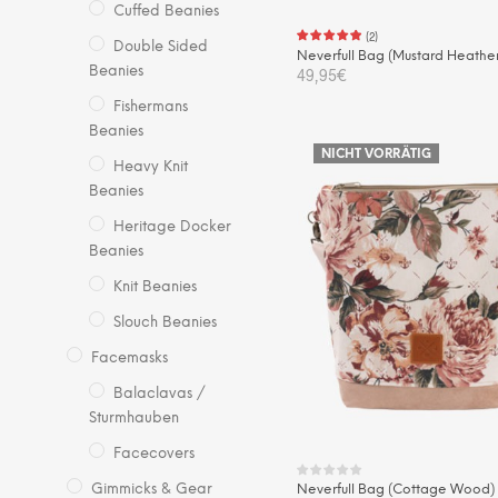
Cuffed Beanies
(
2
)
Double Sided
Neverfull Bag (Mustard Heathe
Beanies
49,95
€
Fishermans
IN DEN WARENKORB
Beanies
NICHT VORRÄTIG
Heavy Knit
Beanies
Heritage Docker
Beanies
Knit Beanies
Slouch Beanies
Facemasks
Balaclavas /
Sturmhauben
Facecovers
Gimmicks & Gear
Neverfull Bag (Cottage Wood)