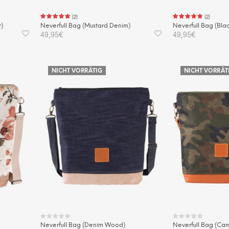
(
2
)
(
2
)
r)
Neverfull Bag (Mustard Denim)
Neverfull Bag (Bla
49,95
€
49,95
€
IN DEN WARENKORB
IN DEN WAREN
NICHT VORRÄTIG
NICHT VORRÄT
Neverfull Bag (Denim Wood)
Neverfull Bag (Ca