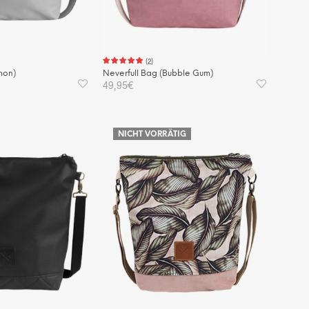
(
2
)
mon)
Neverfull Bag (Bubble Gum)
49,95
€
KORB
IN DEN WARENKORB
NICHT VORRÄTIG