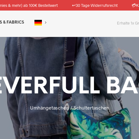
↩️
💳
nies & mehr) ab 100€ Bestellwert
30 Tage Widerrufsrecht
K
S & FABRICS
Erhalte 1x G
VERFULL B
Umhängetaschen / Schultertaschen