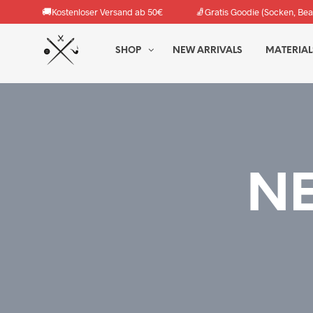
🚚
🧦
Kostenloser Versand ab 50€
Gratis Goodie (Socken, Bea
SHOP
NEW ARRIVALS
MATERIAL
NE