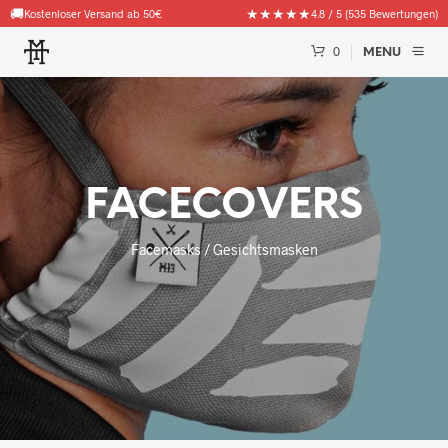
🚚
★★★★★
Kostenloser Versand ab 50€
4.8 / 5 (535 Bewertungen)
0
MENU
FACECOVERS
Facemasks / Gesichtsmasken