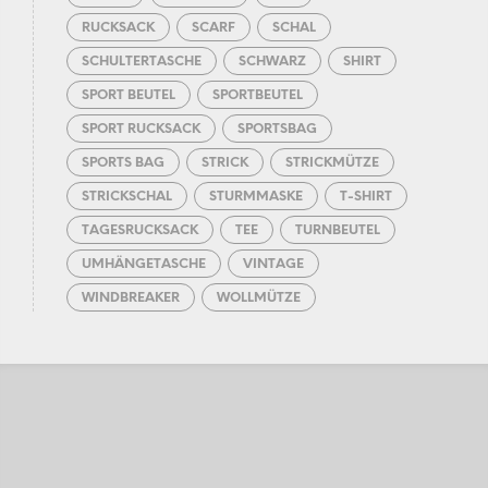
RUCKSACK
SCARF
SCHAL
SCHULTERTASCHE
SCHWARZ
SHIRT
SPORT BEUTEL
SPORTBEUTEL
SPORT RUCKSACK
SPORTSBAG
SPORTS BAG
STRICK
STRICKMÜTZE
STRICKSCHAL
STURMMASKE
T-SHIRT
TAGESRUCKSACK
TEE
TURNBEUTEL
UMHÄNGETASCHE
VINTAGE
WINDBREAKER
WOLLMÜTZE