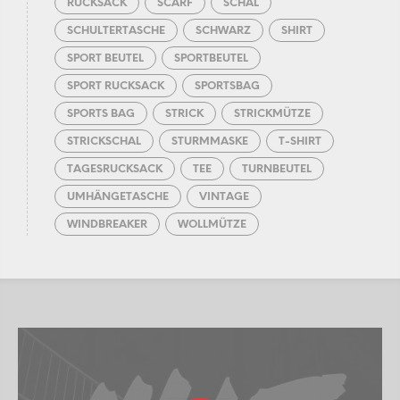
RUCKSACK
SCARF
SCHAL
SCHULTERTASCHE
SCHWARZ
SHIRT
SPORT BEUTEL
SPORTBEUTEL
SPORT RUCKSACK
SPORTSBAG
SPORTS BAG
STRICK
STRICKMÜTZE
STRICKSCHAL
STURMMASKE
T-SHIRT
TAGESRUCKSACK
TEE
TURNBEUTEL
UMHÄNGETASCHE
VINTAGE
WINDBREAKER
WOLLMÜTZE