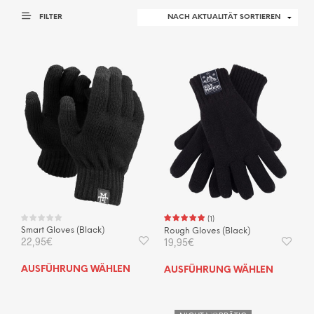
FILTER
(
1
)
Smart Gloves (Black)
Rough Gloves (Black)
22,95
€
19,95
€
Dieses
Dies
AUSFÜHRUNG WÄHLEN
AUSFÜHRUNG WÄHLEN
Produkt
Prod
weist
weis
mehrere
mehr