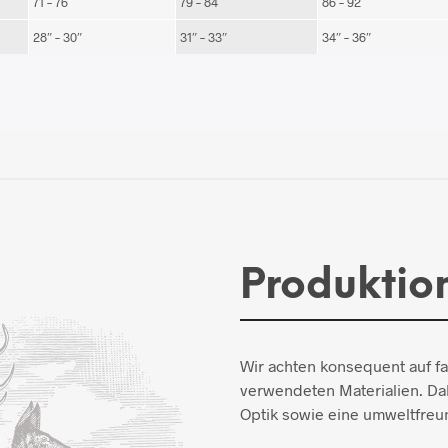
71 – 76
79 – 84
86 – 92
28″ – 30″
31″ – 33″
34″ – 36″
Produktio
Wir achten konsequent auf f
verwendeten Materialien. Dab
Optik sowie eine umweltfreun