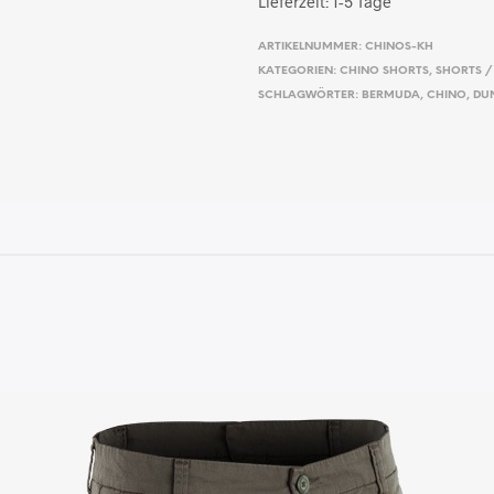
Lieferzeit:
1-5 Tage
ARTIKELNUMMER:
CHINOS-KH
KATEGORIEN:
CHINO SHORTS
,
SHORTS /
SCHLAGWÖRTER:
BERMUDA
,
CHINO
,
DU