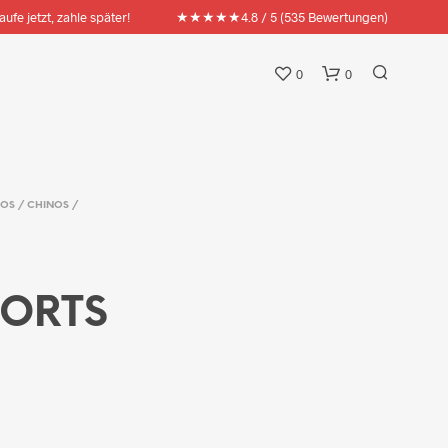
★★★★★
aufe jetzt, zahle später!
4.8 / 5 (535 Bewertungen)
0
0
OS / CHINOS /
HORTS