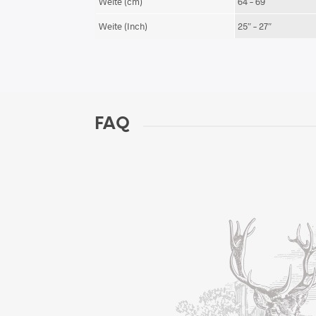
Weite (cm)
64 – 69
Weite (Inch)
25″ – 27″
FAQ