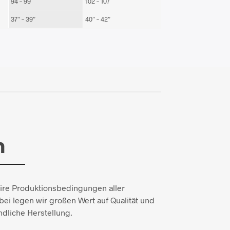
94 – 99
102 – 107
37″ – 39″
40″ – 42″
n
aire Produktionsbedingungen aller
ei legen wir großen Wert auf Qualität und
dliche Herstellung.