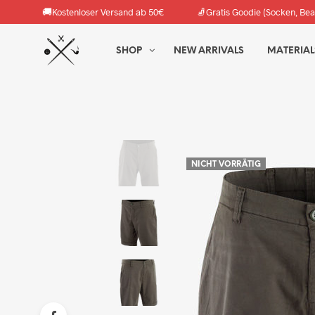
🚚
🧦
Kostenloser Versand ab 50€
Gratis Goodie (Socken, Bea
SHOP
NEW ARRIVALS
MATERIAL
NICHT VORRÄTIG