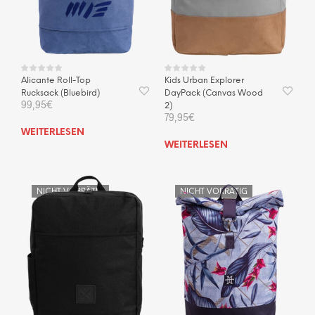
Alicante Roll-Top
Kids Urban Explorer
Rucksack (Bluebird)
DayPack (Canvas Wood
99,95
€
2)
79,95
€
WEITERLESEN
WEITERLESEN
NICHT VORRÄTIG
NICHT VORRÄTIG