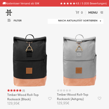
🧦
★★★★★
Gratis Goodie (Socken, Beanies & mehr) ab 100€ Bestellwert
4.8 / 5 (535 Bewertungen)
0
MENU
FILTER
(
1
)
Timber Wood Roll-Top
Timber Wood Roll-Top
Rucksack (Ashgray)
Rucksack (Black)
129,95
€
129,95
€