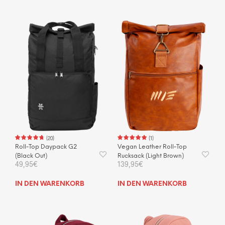
(
20
)
(
1
)
Roll-Top Daypack G2
Vegan Leather Roll-Top
(Black Out)
Rucksack (Light Brown)
49,95
€
139,95
€
IN DEN WARENKORB
IN DEN WARENKORB