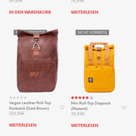
79,95
€
99,95
€
WEITERLESEN
IN DEN WARENKORB
NICHT VORRÄTIG
NICHT VORRÄTIG
(
1
)
Vegan Leather Roll-Top
Mini Roll-Top Daypack
Rucksack (Dark Brown)
(Mustard)
129,95
€
39,95
€
WEITERLESEN
WEITERLESEN