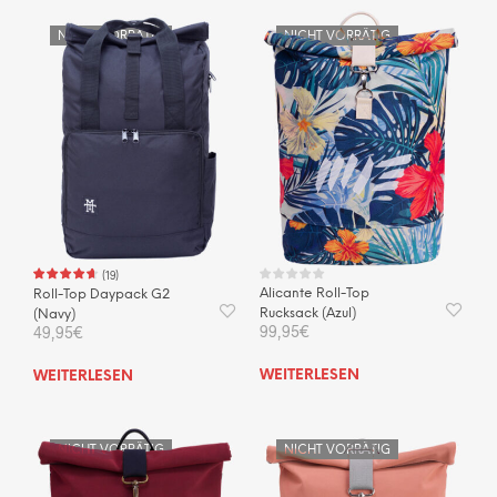
NICHT VORRÄTIG
NICHT VORRÄTIG
(
19
)
Alicante Roll-Top
Roll-Top Daypack G2
Rucksack (Azul)
(Navy)
99,95
€
49,95
€
WEITERLESEN
WEITERLESEN
NICHT VORRÄTIG
NICHT VORRÄTIG