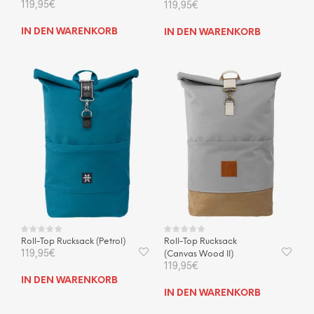
119,95
€
119,95
€
IN DEN WARENKORB
IN DEN WARENKORB
Roll-Top Rucksack (Petrol)
Roll-Top Rucksack
119,95
€
(Canvas Wood II)
119,95
€
IN DEN WARENKORB
IN DEN WARENKORB