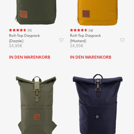
(
11
)
(
14
)
Roll-Top Daypack
Roll-Top Daypack
(Dazzle)
(Mustard)
34,95
€
34,95
€
IN DEN WARENKORB
IN DEN WARENKORB