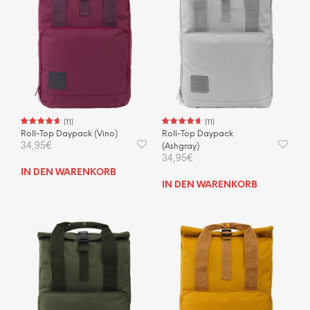
(
11
)
(
11
)
Roll-Top Daypack (Vino)
Roll-Top Daypack
34,95
€
(Ashgray)
34,95
€
IN DEN WARENKORB
IN DEN WARENKORB