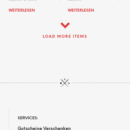
Preis
Preis
war:
ist:
WEITERLESEN
WEITERLESEN
32,95€
24,95€.
LOAD MORE ITEMS
SERVICES:
Gutscheine Verschenken