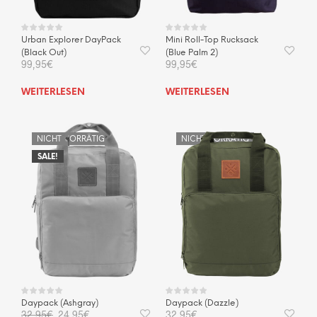
Urban Explorer DayPack
Mini Roll-Top Rucksack
(Black Out)
(Blue Palm 2)
99,95
€
99,95
€
WEITERLESEN
WEITERLESEN
NICHT VORRÄTIG
NICHT VORRÄTIG
SALE!
Daypack (Ashgray)
Daypack (Dazzle)
Ursprünglicher
Aktueller
32,95
€
24,95
€
32,95
€