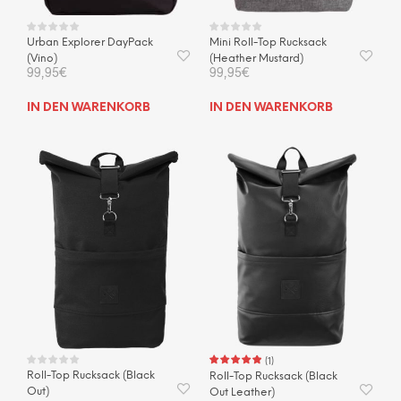
Urban Explorer DayPack
Mini Roll-Top Rucksack
(Vino)
(Heather Mustard)
99,95
€
99,95
€
IN DEN WARENKORB
IN DEN WARENKORB
(
1
)
Roll-Top Rucksack (Black
Roll-Top Rucksack (Black
Out)
Out Leather)