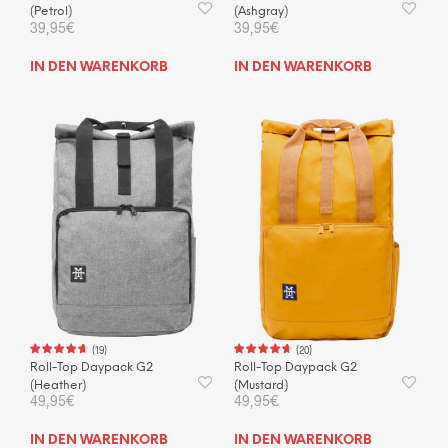
(Petrol)
(Ashgray)
39,95
€
39,95
€
IN DEN WARENKORB
IN DEN WARENKORB
(
19
)
(
20
)
Roll-Top Daypack G2
Roll-Top Daypack G2
(Heather)
(Mustard)
49,95
€
49,95
€
IN DEN WARENKORB
IN DEN WARENKORB