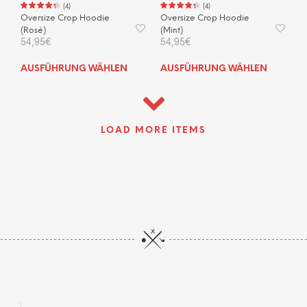
(
4
)
(
4
)
Oversize Crop Hoodie
Oversize Crop Hoodie
(Rosé)
(Mint)
54,95
€
54,95
€
Dieses
Dies
AUSFÜHRUNG WÄHLEN
AUSFÜHRUNG WÄHLEN
Produkt
Prod
weist
weis
mehrere
mehr
Varianten
Vari
LOAD MORE ITEMS
auf.
auf.
Die
Die
Optionen
Opti
können
kön
auf
auf
der
der
Produktseite
Prod
gewählt
gewä
werden
wer