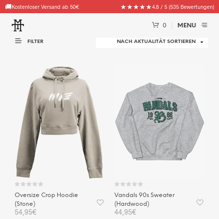
🧦
★★★★★
Gratis Goodie (Socken, Beanies & mehr) ab 100€ Bestellwert
4.8 / 5 (535 Bewertungen)
0
MENU
FILTER
Vandals 90s Sweater
Oversize Crop Hoodie
(Hardwood)
(Stone)
44,95
€
54,95
€