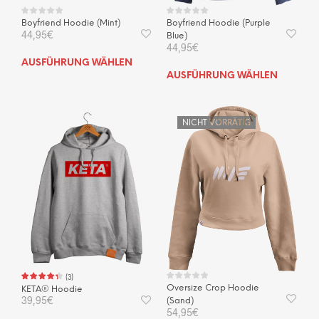
werden
Boyfriend Hoodie (Mint)
Boyfriend Hoodie (Purple
44,95
€
Blue)
44,95
€
Dieses
AUSFÜHRUNG WÄHLEN
Dies
Produkt
AUSFÜHRUNG WÄHLEN
Prod
weist
weis
mehrere
mehr
Varianten
NICHT VORRÄTIG
Vari
auf.
auf.
Die
Die
Optionen
Opti
können
kön
auf
auf
der
der
Produktseite
Prod
gewählt
gewä
werden
wer
(
3
)
Oversize Crop Hoodie
KETA® Hoodie
39,95
€
(Sand)
54,95
€