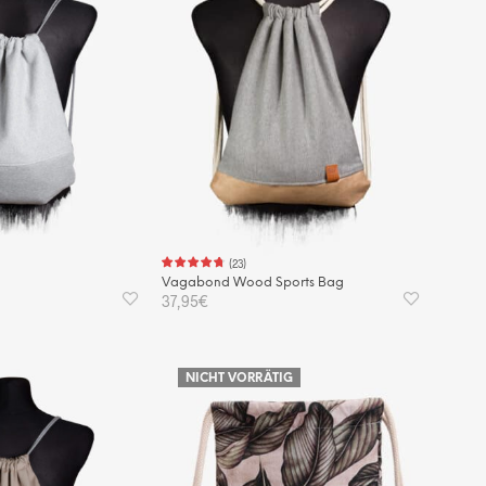
(
23
)
Vagabond Wood Sports Bag
37,95
€
KORB
IN DEN WARENKORB
NICHT VORRÄTIG