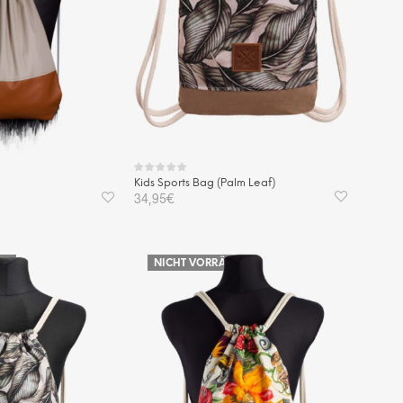
Kids Sports Bag (Palm Leaf)
g
34,95
€
WEITERLESEN
KORB
IG
NICHT VORRÄTIG