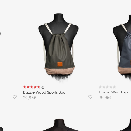
IN DEN WARENKORB
(
2
)
Gooze Wood Spor
Dazzle Wood Sports Bag
39,95
€
39,95
€
IN DEN WAREN
IN DEN WARENKORB