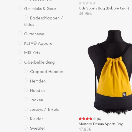
Kids Sports Bag (Bubble Gum)
Gimmicks & Gear
34,95
€
Badeschlappen /
Slides
IN DEN WARENKORB
Gutscheine
KETA® Apparel
M13 Kids
Oberbekleidung
Cropped Hoodies
Hemden
Hoodies
Jacken
Jerseys / Trikots
(
14
)
Kleider
Mustard Denim Sports Bag
47,95
€
Sweater