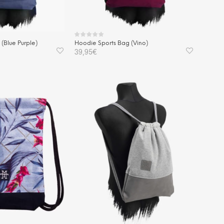
(Blue Purple)
Hoodie Sports Bag (Vino)
39,95
€
KORB
IN DEN WARENKORB