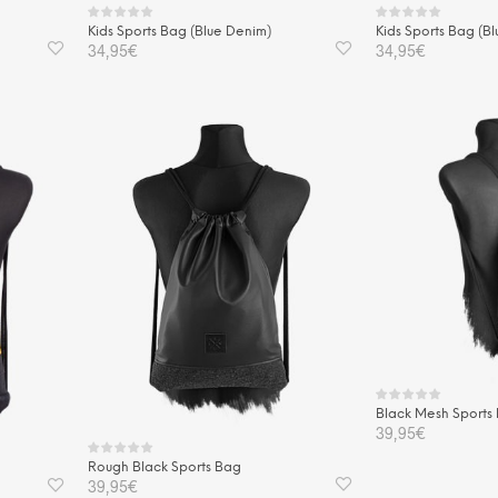
Kids Sports Bag (Blue Denim)
Kids Sports Bag (Bl
34,95
€
34,95
€
IN DEN WARENKORB
IN DEN WAREN
Black Mesh Sports
39,95
€
Rough Black Sports Bag
IN DEN WAREN
39,95
€