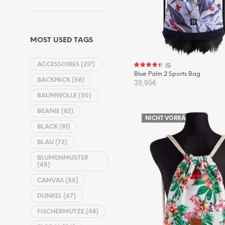
MOST USED TAGS
ACCESSOIRES
(217)
(
5
)
Blue Palm 2 Sports Bag
BACKPACK
(58)
39,95
€
BAUMWOLLE
(50)
WEITERLESEN
BEANIE
(82)
NICHT VORRÄTIG
BLACK
(81)
BLAU
(72)
BLUMENMUSTER
(45)
CANVAS
(55)
DUNKEL
(47)
FISCHERMÜTZE
(48)