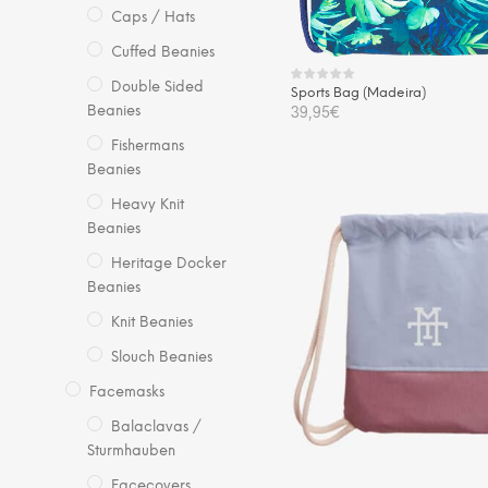
Caps / Hats
Cuffed Beanies
Double Sided
Sports Bag (Madeira)
39,95
€
Beanies
Fishermans
IN DEN WARENKORB
Beanies
Heavy Knit
Beanies
Heritage Docker
Beanies
Knit Beanies
Slouch Beanies
Facemasks
Balaclavas /
Sturmhauben
Facecovers