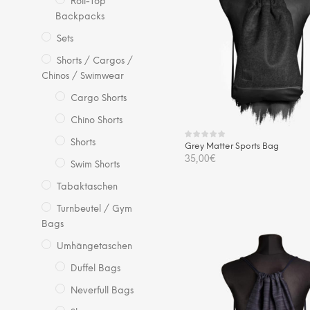
Roll-Top
Backpacks
Sets
Shorts / Cargos /
Chinos / Swimwear
Cargo Shorts
Chino Shorts
Shorts
Grey Matter Sports Bag
35,00
€
Swim Shorts
IN DEN WARENKORB
Tabaktaschen
Turnbeutel / Gym
Bags
Umhängetaschen
Duffel Bags
Neverfull Bags