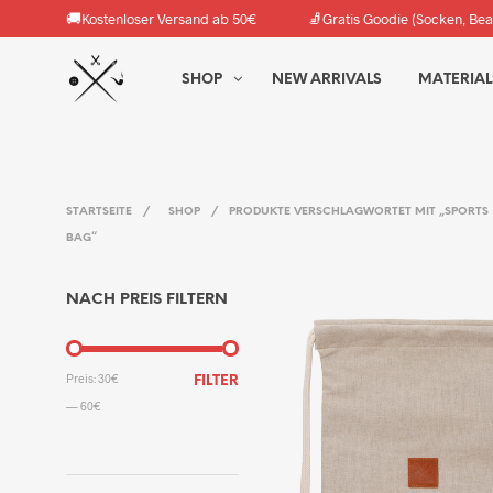
🚚
🧦
Kostenloser Versand ab 50€
Gratis Goodie (Socken, Bea
SHOP
NEW ARRIVALS
MATERIAL
STARTSEITE
/
SHOP
/
PRODUKTE VERSCHLAGWORTET MIT „SPORTS
BAG“
NACH PREIS FILTERN
MIN.
MAX.
Preis:
30€
FILTER
PREIS
PREIS
—
60€