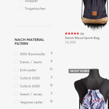
Shopper
Tragetaschen
(
50
)
Denim Wood Sports Bag
NACH MATERIAL
34,95
€
FILTERN
IN DEN WARENKORB
5
100% Baumwolle
8
Denim / Jeans
27
Echt-Leder
NICHT VORRÄTIG
3
Oxford 300D
12
Oxford 600D
3
Sweat / Jersey
10
Veganes Leder