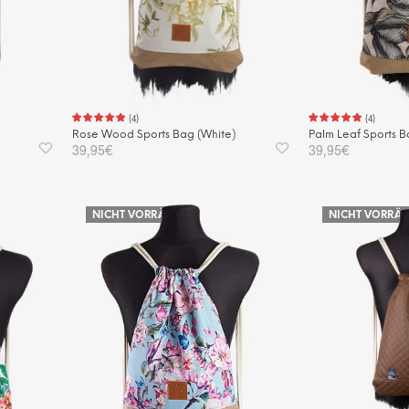
(
4
)
(
4
)
Rose Wood Sports Bag (White)
Palm Leaf Sports 
39,95
€
39,95
€
WEITERLESEN
WEITERLESEN
NICHT VORRÄTIG
NICHT VORRÄT