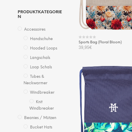
PRODUKTKATEGORIE
N
Accessoires
Handschuhe
Sports Bag (Floral Bloom)
39,95
€
Hooded Loops
Langschals
IN DEN WARENKORB
Loop Schals
Tubes &
Neckwarmer
Windbreaker
Knit
Windbreaker
Beanies / Mützen
Bucket Hats