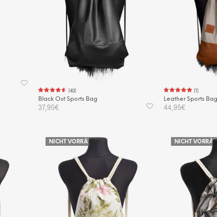
(
40
)
(
1
)
Black Out Sports Bag
Leather Sports Ba
37,95
€
44,95
€
IN DEN WARENKORB
IN DEN WAREN
NICHT VORRÄTIG
NICHT VORRÄT