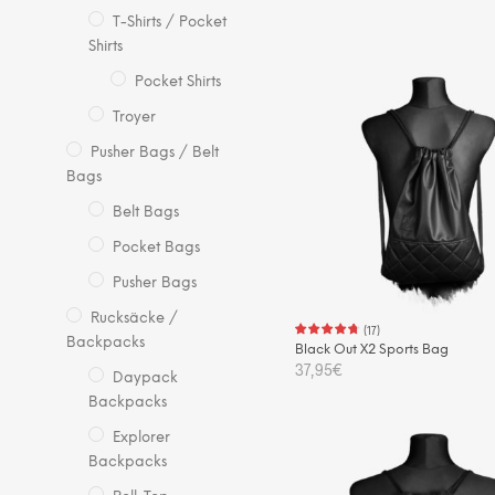
T-Shirts / Pocket
IN DEN WARENKORB
Shirts
Pocket Shirts
Troyer
Pusher Bags / Belt
Bags
Belt Bags
Pocket Bags
Pusher Bags
Rucksäcke /
(
17
)
Backpacks
Black Out X2 Sports Bag
37,95
€
Daypack
Backpacks
IN DEN WARENKORB
Explorer
Backpacks