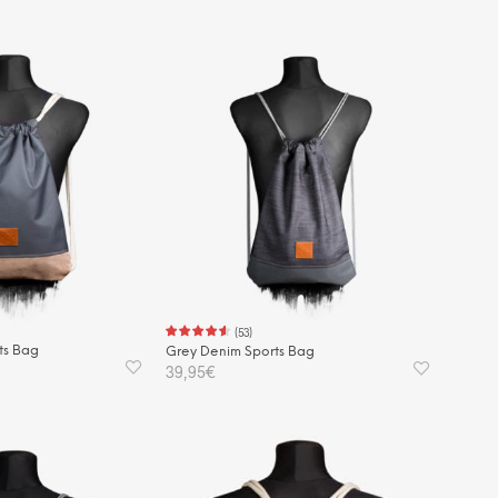
(
53
)
ts Bag
Grey Denim Sports Bag
39,95
€
KORB
IN DEN WARENKORB