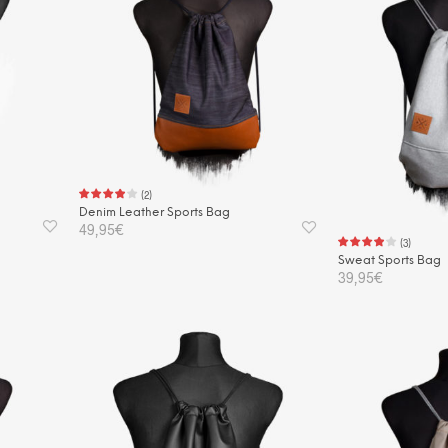
(
2
)
Denim Leather Sports Bag
49,95
€
(
3
)
Sweat Sports Bag
IN DEN WARENKORB
39,95
€
IN DEN WAREN