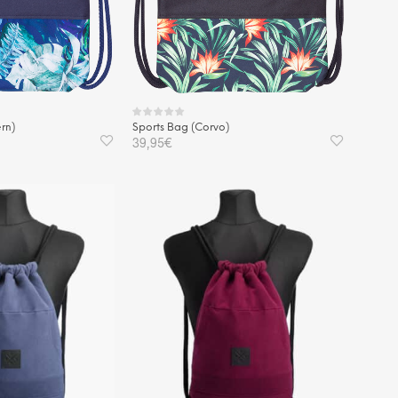
rn)
Sports Bag (Corvo)
39,95
€
KORB
IN DEN WARENKORB