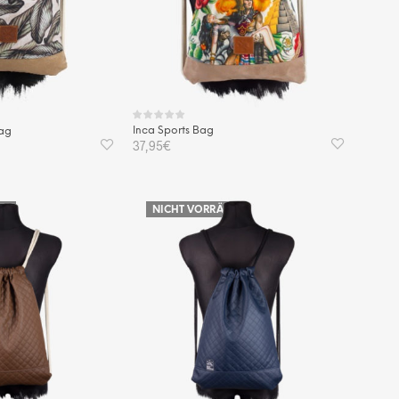
Inca Sports Bag
Bag
37,95
€
WEITERLESEN
IG
NICHT VORRÄTIG