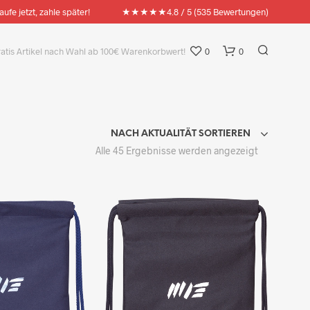
★★★★★
aufe jetzt, zahle später!
4.8 / 5 (535 Bewertungen)
ratis Artikel nach Wahl ab 100€ Warenkorbwert!
0
0
NACH AKTUALITÄT SORTIEREN
Nach
Alle 45 Ergebnisse werden angezeigt
Aktualität
sortiert