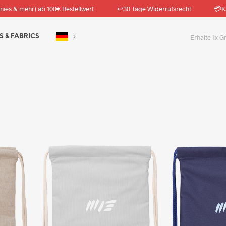
↩️
💳
nies & mehr) ab 100€ Bestellwert
30 Tage Widerrufsrecht
K
S & FABRICS
Erhalte 1x G