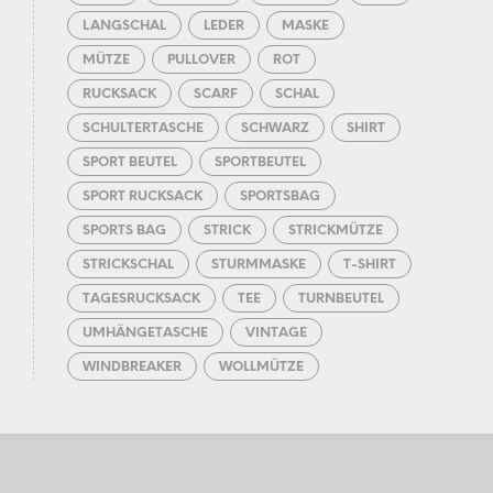
LANGSCHAL
LEDER
MASKE
MÜTZE
PULLOVER
ROT
RUCKSACK
SCARF
SCHAL
SCHULTERTASCHE
SCHWARZ
SHIRT
SPORT BEUTEL
SPORTBEUTEL
SPORT RUCKSACK
SPORTSBAG
SPORTS BAG
STRICK
STRICKMÜTZE
STRICKSCHAL
STURMMASKE
T-SHIRT
TAGESRUCKSACK
TEE
TURNBEUTEL
UMHÄNGETASCHE
VINTAGE
WINDBREAKER
WOLLMÜTZE