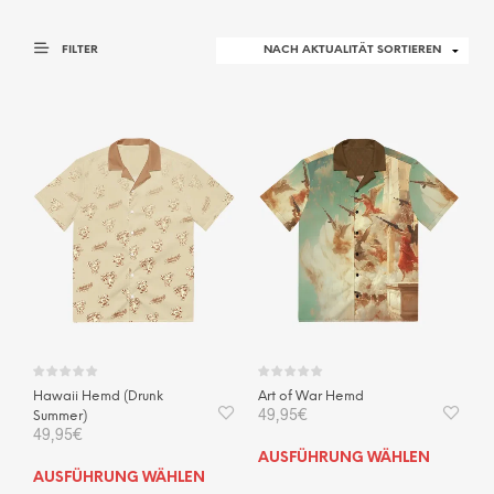
FILTER
Hawaii Hemd (Drunk
Art of War Hemd
49,95
€
Summer)
49,95
€
Dies
AUSFÜHRUNG WÄHLEN
Dieses
Prod
AUSFÜHRUNG WÄHLEN