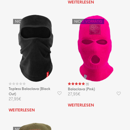
WEITERLESEN
NICHT VORRÄTIG
NICHT VORRÄTIG
(
1
)
Topless Balaclava (Black
Balaclava (Pink)
27,95
€
Out)
27,95
€
WEITERLESEN
WEITERLESEN
NICHT VORRÄTIG