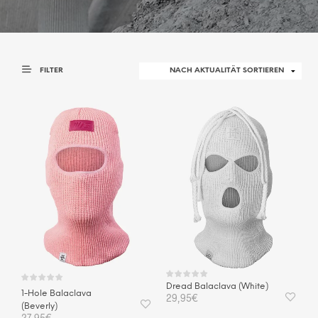
FILTER
Dread Balaclava (White)
1-Hole Balaclava
29,95
€
(Beverly)
27,95
€