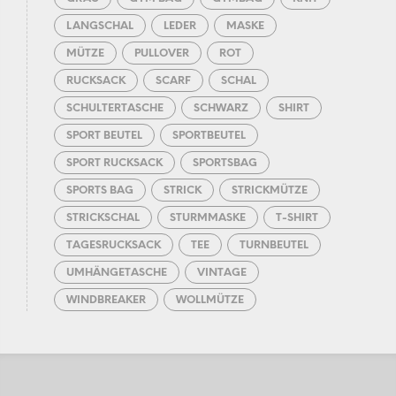
LANGSCHAL
LEDER
MASKE
MÜTZE
PULLOVER
ROT
RUCKSACK
SCARF
SCHAL
SCHULTERTASCHE
SCHWARZ
SHIRT
SPORT BEUTEL
SPORTBEUTEL
SPORT RUCKSACK
SPORTSBAG
SPORTS BAG
STRICK
STRICKMÜTZE
STRICKSCHAL
STURMMASKE
T-SHIRT
TAGESRUCKSACK
TEE
TURNBEUTEL
UMHÄNGETASCHE
VINTAGE
WINDBREAKER
WOLLMÜTZE