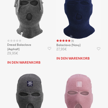
(
1
)
Dread Balaclava
Balaclava (Navy)
27,95
€
(Asphalt)
29,95
€
IN DEN WARENKORB
IN DEN WARENKORB