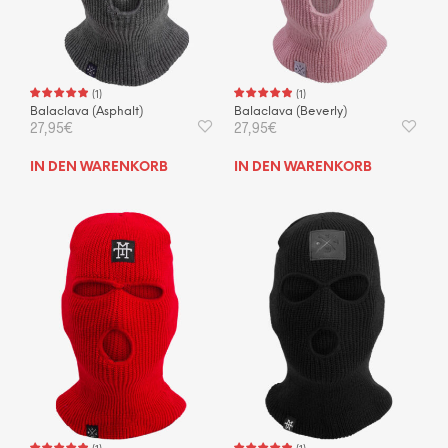
(
1
)
(
1
)
Balaclava (Asphalt)
Balaclava (Beverly)
27,95
€
27,95
€
IN DEN WARENKORB
IN DEN WARENKORB