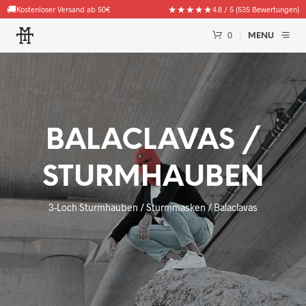
🚚
★★★★★
Kostenloser Versand ab 50€
4.8 / 5 (535 Bewertungen)
0
MENU
BALACLAVAS /
STURMHAUBEN
3-Loch Sturmhauben / Sturmmasken / Balaclavas