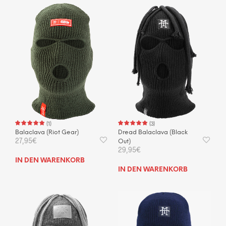
(
1
)
(
3
)
Balaclava (Riot Gear)
Dread Balaclava (Black
27,95
€
Out)
29,95
€
IN DEN WARENKORB
IN DEN WARENKORB