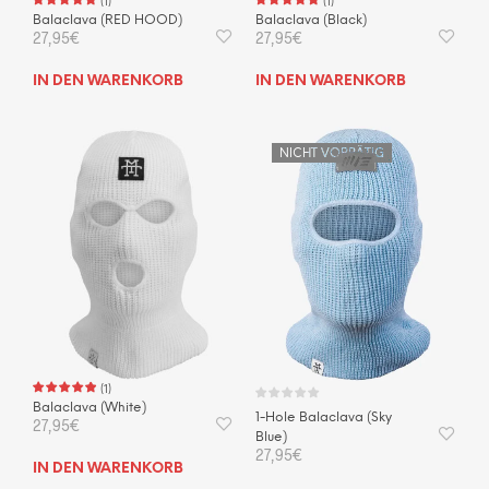
(
1
)
(
1
)
Balaclava (RED HOOD)
Balaclava (Black)
27,95
€
27,95
€
IN DEN WARENKORB
IN DEN WARENKORB
NICHT VORRÄTIG
(
1
)
Balaclava (White)
1-Hole Balaclava (Sky
27,95
€
Blue)
27,95
€
IN DEN WARENKORB