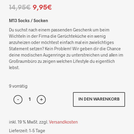
Ursprünglicher
Aktueller
14,95
€
9,95
€
Preis
Preis
M13 Socks / Socken
war:
ist:
Du suchst nach einem passenden Geschenk um beim
Wichteln in der Firma die Gerüchteküche ein wenig
14,95€
9,95€.
anzuheizen oder möchtest einfach mal ein zwielichtiges
Statement setzen? Kein Problem! Wir geben dir die Chance
deine modischen Augenringe zu unterstreichen und allen im
Großraumbüro zu zeigen welchen Lifestyle du eigentlich
lebst.
9 vorrätig
IN DEN WARENKORB
inkl. 19 % MwSt.
zzgl.
Versandkosten
Lieferzeit:
1-5 Tage