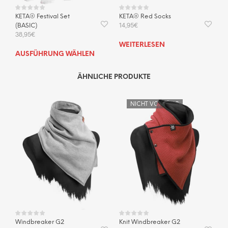
KETA® Festival Set
KETA® Red Socks
14,95
€
(BASIC)
38,95
€
WEITERLESEN
Dieses
AUSFÜHRUNG WÄHLEN
Produkt
weist
ÄHNLICHE PRODUKTE
mehrere
Varianten
NICHT VORRÄTIG
auf.
Die
Optionen
können
auf
der
Produktseite
gewählt
werden
Windbreaker G2
Knit Windbreaker G2