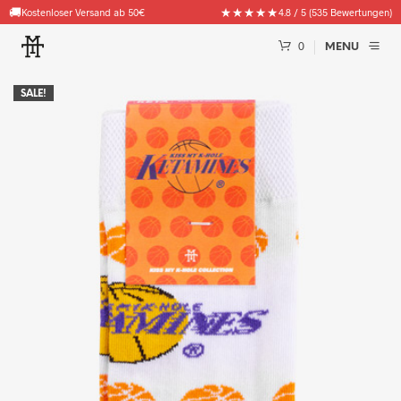
🚚
★★★★★
Kostenloser Versand ab 50€
4.8 / 5 (535 Bewertungen)
0
MENU
SALE!