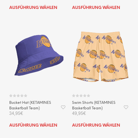
Dieses
Dies
AUSFÜHRUNG WÄHLEN
AUSFÜHRUNG WÄHLEN
Produkt
Prod
weist
weis
mehrere
mehr
Varianten
Vari
auf.
auf.
Die
Die
Optionen
Opti
können
kön
auf
auf
der
der
Produktseite
Prod
gewählt
gewä
werden
wer
Bucket Hat (KETAMINES
Swim Shorts (KETAMINES
Basketball Team)
Basketball Team)
34,95
€
49,95
€
Dieses
Dies
AUSFÜHRUNG WÄHLEN
AUSFÜHRUNG WÄHLEN
Produkt
Prod
weist
weis