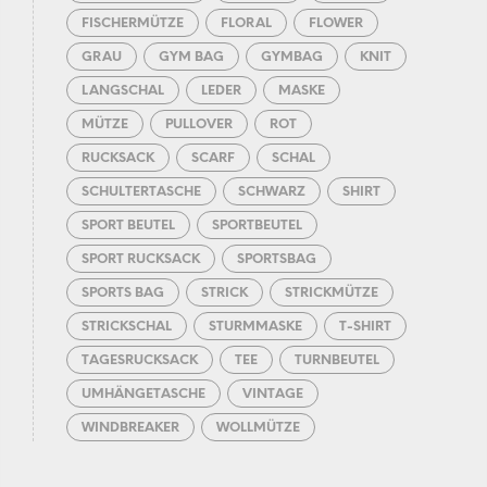
FISCHERMÜTZE
FLORAL
FLOWER
GRAU
GYM BAG
GYMBAG
KNIT
LANGSCHAL
LEDER
MASKE
MÜTZE
PULLOVER
ROT
RUCKSACK
SCARF
SCHAL
SCHULTERTASCHE
SCHWARZ
SHIRT
SPORT BEUTEL
SPORTBEUTEL
SPORT RUCKSACK
SPORTSBAG
SPORTS BAG
STRICK
STRICKMÜTZE
STRICKSCHAL
STURMMASKE
T-SHIRT
TAGESRUCKSACK
TEE
TURNBEUTEL
UMHÄNGETASCHE
VINTAGE
WINDBREAKER
WOLLMÜTZE