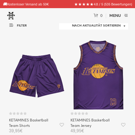
🚚
★★★★★
Kostenloser Versand ab 50€
4.8 / 5 (535 Bewertungen)
0
MENU
FILTER
KETAMINES Basketball
KETAMINES Basketball
Team Shorts
Team Jersey
39,95
€
49,95
€