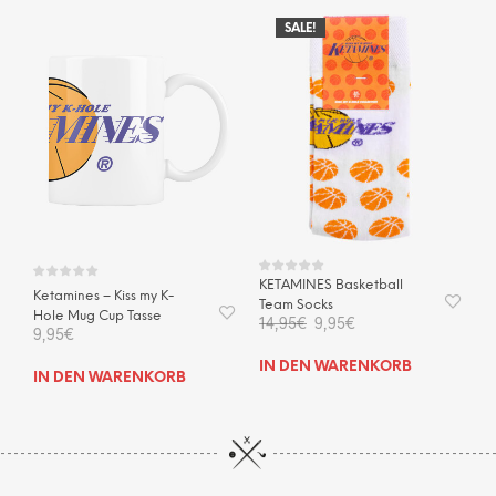
mehrere
mehr
SALE!
Varianten
Vari
auf.
auf.
Die
Die
Optionen
Opti
können
kön
auf
auf
der
der
Produktseite
Prod
gewählt
gewä
werden
wer
KETAMINES Basketball
Ketamines – Kiss my K-
Team Socks
Hole Mug Cup Tasse
Ursprünglicher
Aktueller
14,95
€
9,95
€
9,95
€
Preis
Preis
war:
ist:
IN DEN WARENKORB
14,95€
9,95€.
IN DEN WARENKORB