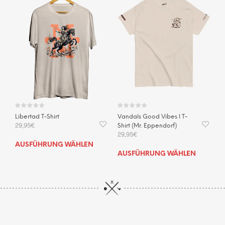
Libertad T-Shirt
Vandals Good Vibes I T-
29,95
€
Shirt (Mr. Eppendorf)
29,95
€
Dieses
AUSFÜHRUNG WÄHLEN
Dies
Produkt
AUSFÜHRUNG WÄHLEN
Prod
weist
weis
mehrere
mehr
Varianten
Vari
auf.
auf.
Die
Die
Optionen