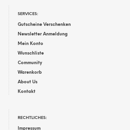
Opti
können
kön
auf
auf
der
SERVICES:
der
Produktseite
Gutscheine Verschenken
Prod
gewählt
gewä
werden
Newsletter Anmeldung
wer
Mein Konto
Wunschliste
Community
Warenkorb
About Us
Kontakt
RECHTLICHES:
Impressum