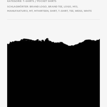
KATEGORIE:
T-SHIRTS / POCKET SHIRTS
SCHLAGWÖRTER:
BRAND LOGO
,
BRAND TEE
,
LOGO
,
M13
,
MANUFAKTUR13
,
MT
,
MTHIRTEEN
,
SHIRT
,
T-SHIRT
,
TEE
,
WEISS
,
WHITE