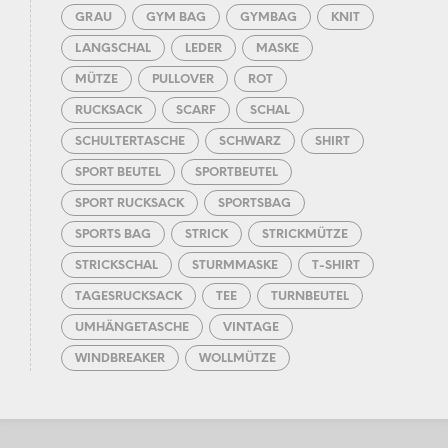
GRAU
GYM BAG
GYMBAG
KNIT
LANGSCHAL
LEDER
MASKE
MÜTZE
PULLOVER
ROT
RUCKSACK
SCARF
SCHAL
SCHULTERTASCHE
SCHWARZ
SHIRT
SPORT BEUTEL
SPORTBEUTEL
SPORT RUCKSACK
SPORTSBAG
SPORTS BAG
STRICK
STRICKMÜTZE
STRICKSCHAL
STURMMASKE
T-SHIRT
TAGESRUCKSACK
TEE
TURNBEUTEL
UMHÄNGETASCHE
VINTAGE
WINDBREAKER
WOLLMÜTZE