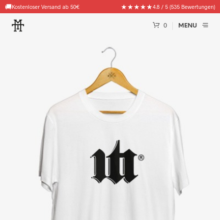
🚚
★★★★★
Kostenloser Versand ab 50€
4.8 / 5 (535 Bewertungen)
0
MENU