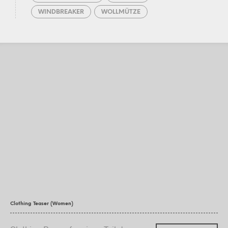
WINDBREAKER
WOLLMÜTZE
Clothing Teaser (Women)