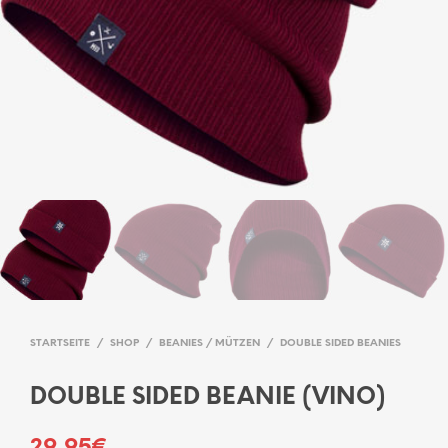
STARTSEITE
/
SHOP
/
BEANIES / MÜTZEN
/
DOUBLE SIDED BEANIES
DOUBLE SIDED BEANIE (VINO)
29,95
€