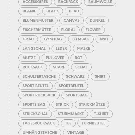
ACCESSOIRES
BACKPACK
BAUMWOLLE
BEANIE
BLACK
BLAU
BLUMENMUSTER
CANVAS
DUNKEL
FISCHERMÜTZE
FLORAL
FLOWER
GRAU
GYM BAG
GYMBAG
KNIT
LANGSCHAL
LEDER
MASKE
MÜTZE
PULLOVER
ROT
RUCKSACK
SCARF
SCHAL
SCHULTERTASCHE
SCHWARZ
SHIRT
SPORT BEUTEL
SPORTBEUTEL
SPORT RUCKSACK
SPORTSBAG
SPORTS BAG
STRICK
STRICKMÜTZE
STRICKSCHAL
STURMMASKE
T-SHIRT
TAGESRUCKSACK
TEE
TURNBEUTEL
UMHÄNGETASCHE
VINTAGE