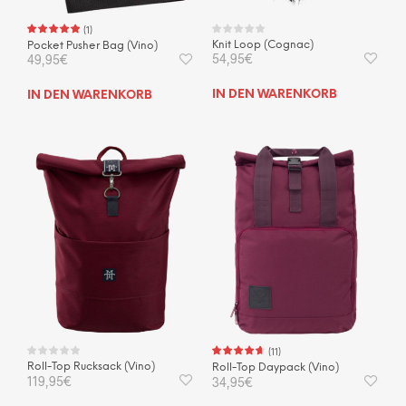
wer
werden
(
1
)
Knit Loop (Cognac)
Pocket Pusher Bag (Vino)
54,95
€
49,95
€
IN DEN WARENKORB
IN DEN WARENKORB
(
11
)
Roll-Top Rucksack (Vino)
Roll-Top Daypack (Vino)
119,95
€
34,95
€