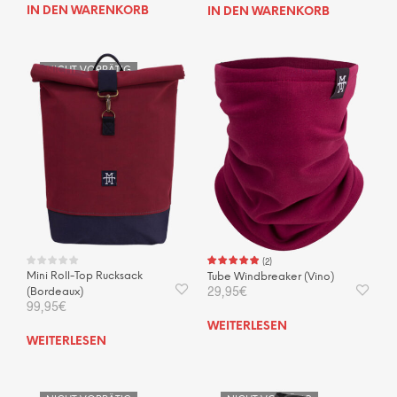
IN DEN WARENKORB
IN DEN WARENKORB
NICHT VORRÄTIG
NICHT VORRÄTIG
(
2
)
Mini Roll-Top Rucksack
Tube Windbreaker (Vino)
29,95
€
(Bordeaux)
99,95
€
WEITERLESEN
WEITERLESEN