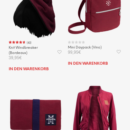
(
40
)
Mini Daypack (Vino)
Knit Windbreaker
99,95
€
(Bordeaux)
39,95
€
IN DEN WARENKORB
IN DEN WARENKORB