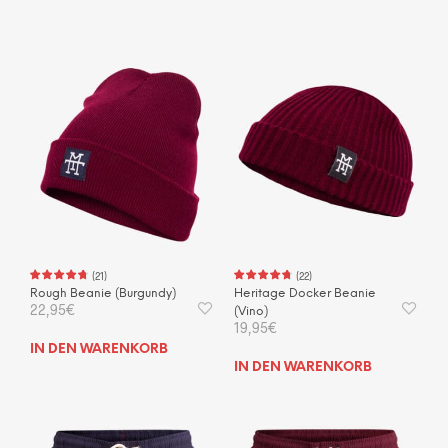
Produkt
weist
mehrere
Varianten
auf.
Die
Optionen
können
auf
der
Produktseite
gewählt
werden
(
21
)
(
22
)
Rough Beanie (Burgundy)
Heritage Docker Beanie
22,95
€
(Vino)
19,95
€
IN DEN WARENKORB
IN DEN WARENKORB