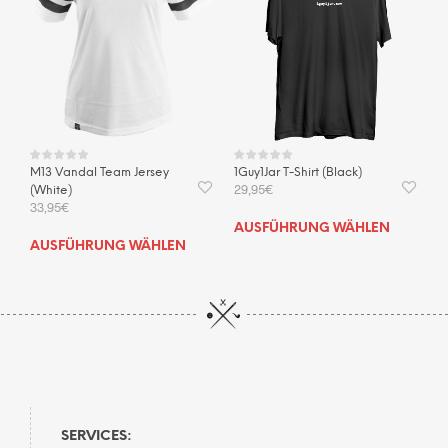
1Guy1Jar T-Shirt (Black)
M13 Vandal Team Jersey
29,95
€
(White)
33,95
€
Dies
AUSFÜHRUNG WÄHLEN
Dieses
Prod
AUSFÜHRUNG WÄHLEN
Produkt
weis
weist
mehr
mehrere
Vari
Varianten
auf.
auf.
Die
Die
Opti
Optionen
kön
können
auf
auf
der
SERVICES: