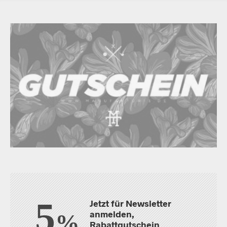
5
Jetzt für Newsletter
anmelden,
%
Rabattgutschein