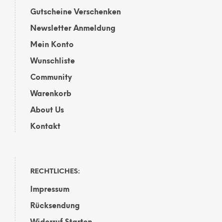
der
Prod
Gutscheine Verschenken
Produktseite
gewä
gewählt
wer
Newsletter Anmeldung
werden
Mein Konto
Wunschliste
Community
Warenkorb
About Us
Kontakt
RECHTLICHES:
Impressum
Rücksendung