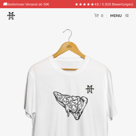
🚚
★★★★★
Kostenloser Versand ab 50€
4.8 / 5 (535 Bewertungen)
0
MENU