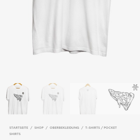
STARTSEITE
/
SHOP
/
OBERBEKLEIDUNG
/
T-SHIRTS / POCKET
SHIRTS