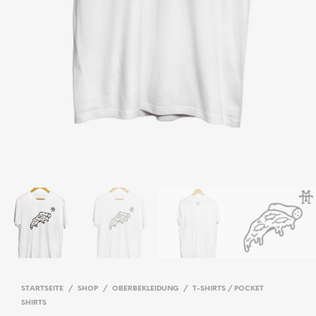
STARTSEITE
/
SHOP
/
OBERBEKLEIDUNG
/
T-SHIRTS / POCKET
SHIRTS