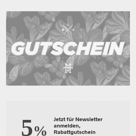
5
Jetzt für Newsletter
anmelden,
%
Rabattgutschein