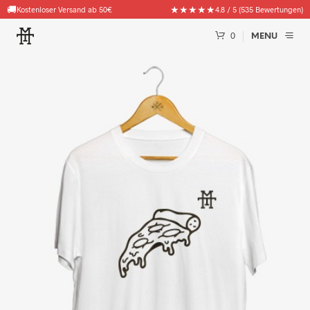
🚚
★★★★★
Kostenloser Versand ab 50€
4.8 / 5 (535 Bewertungen)
0
MENU