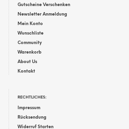
Gutscheine Verschenken
Produktseite
Prod
gewählt
gewä
Newsletter Anmeldung
werden
wer
Mein Konto
Wunschliste
Community
Warenkorb
About Us
Kontakt
RECHTLICHES:
Impressum
Rücksendung
Widerruf Starten