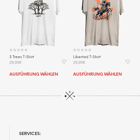
3 Trees T-Shirt
Libertad T-Shirt
29,95
€
29,95
€
Dieses
Dies
AUSFÜHRUNG WÄHLEN
AUSFÜHRUNG WÄHLEN
Produkt
Prod
weist
weis
mehrere
mehr
Varianten
Vari
auf.
auf.
Die
Die
Optionen
Opti
können
kön
auf
auf
SERVICES:
der
der