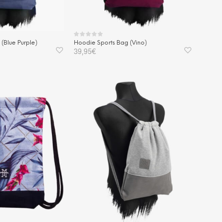
(Blue Purple)
Hoodie Sports Bag (Vino)
39,95
€
KORB
IN DEN WARENKORB