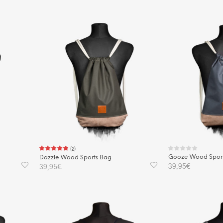
IN DEN WARENKORB
(
2
)
Gooze Wood Spor
Dazzle Wood Sports Bag
39,95
€
39,95
€
IN DEN WAREN
IN DEN WARENKORB