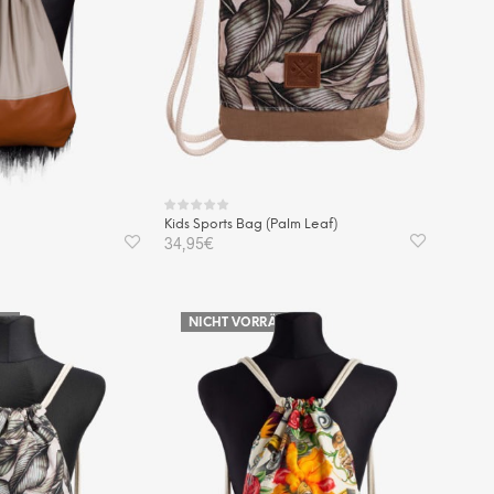
Kids Sports Bag (Palm Leaf)
g
34,95
€
WEITERLESEN
KORB
IG
NICHT VORRÄTIG