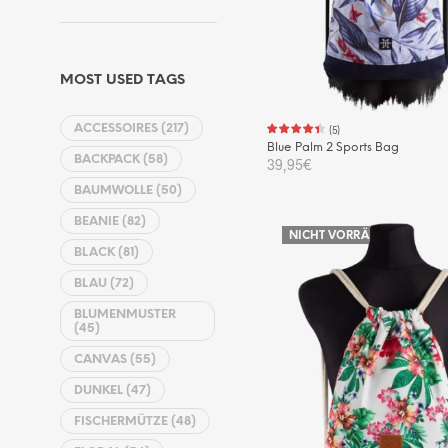
MOST USED TAGS
ACCESSOIRES
(217)
(
5
)
Blue Palm 2 Sports Bag
BACKPACK
(58)
39,95
€
BAUMWOLLE
(50)
WEITERLESEN
BEANIE
(82)
NICHT VORRÄTIG
BLACK
(81)
BLAU
(72)
BLUMENMUSTER
(45)
CANVAS
(55)
DUNKEL
(47)
FISCHERMÜTZE
(48)