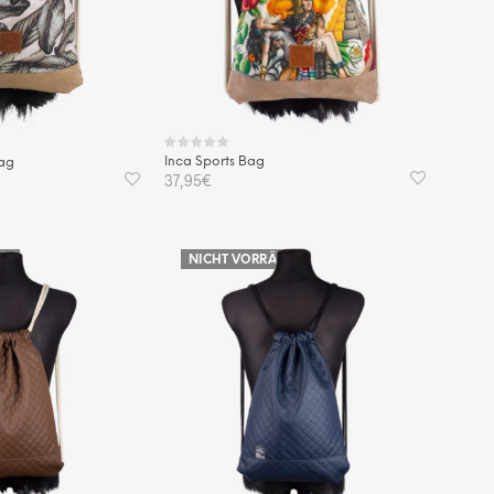
Inca Sports Bag
Bag
37,95
€
WEITERLESEN
IG
NICHT VORRÄTIG