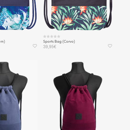
rn)
Sports Bag (Corvo)
39,95
€
KORB
IN DEN WARENKORB