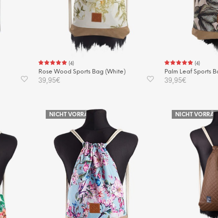
(
4
)
(
4
)
Rose Wood Sports Bag (White)
Palm Leaf Sports 
39,95
€
39,95
€
WEITERLESEN
WEITERLESEN
NICHT VORRÄTIG
NICHT VORRÄT