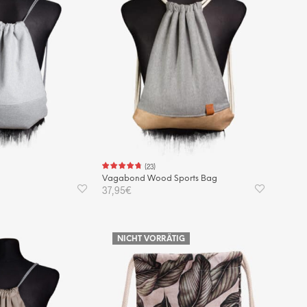
(
23
)
Vagabond Wood Sports Bag
37,95
€
KORB
IN DEN WARENKORB
NICHT VORRÄTIG