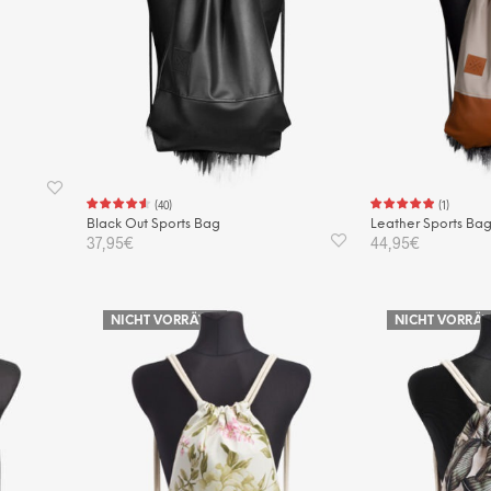
(
40
)
(
1
)
Black Out Sports Bag
Leather Sports Ba
37,95
€
44,95
€
IN DEN WARENKORB
IN DEN WAREN
NICHT VORRÄTIG
NICHT VORRÄT