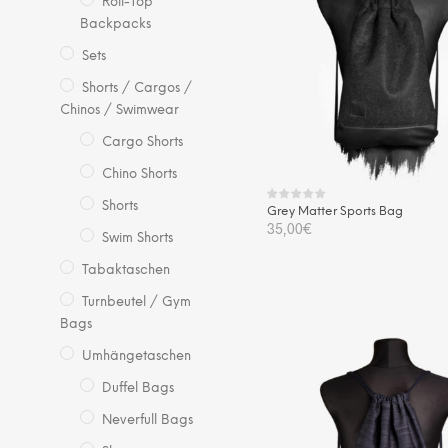
Roll-Top
Backpacks
Sets
Shorts / Cargos /
Chinos / Swimwear
Cargo Shorts
Chino Shorts
Shorts
Grey Matter Sports Bag
35,00
€
Swim Shorts
IN DEN WARENKORB
Tabaktaschen
Turnbeutel / Gym
Bags
Umhängetaschen
Duffel Bags
Neverfull Bags