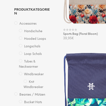
PRODUKTKATEGORIE
N
Accessoires
Handschuhe
Sports Bag (Floral Bloom)
39,95
€
Hooded Loops
Langschals
IN DEN WARENKORB
Loop Schals
Tubes &
Neckwarmer
Windbreaker
Knit
Windbreaker
Beanies / Mützen
Bucket Hats