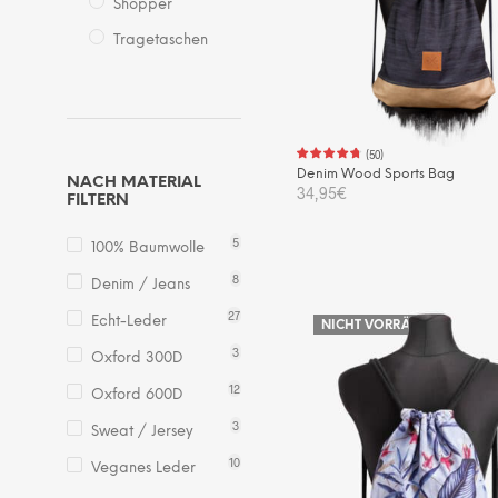
Shopper
Tragetaschen
(
50
)
Denim Wood Sports Bag
NACH MATERIAL
34,95
€
FILTERN
IN DEN WARENKORB
5
100% Baumwolle
8
Denim / Jeans
27
Echt-Leder
NICHT VORRÄTIG
3
Oxford 300D
12
Oxford 600D
3
Sweat / Jersey
10
Veganes Leder