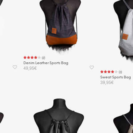
(
2
)
Denim Leather Sports Bag
49,95
€
(
3
)
Sweat Sports Bag
IN DEN WARENKORB
39,95
€
IN DEN WAREN