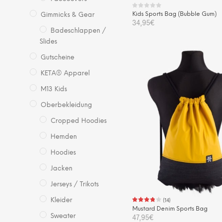
Kids Sports Bag (Bubble Gum)
Gimmicks & Gear
34,95
€
Badeschlappen /
Slides
IN DEN WARENKORB
Gutscheine
KETA® Apparel
M13 Kids
Oberbekleidung
Cropped Hoodies
Hemden
Hoodies
Jacken
Jerseys / Trikots
(
14
)
Kleider
Mustard Denim Sports Bag
47,95
€
Sweater