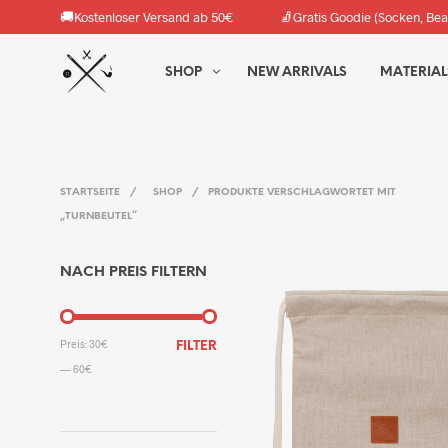
🚚
🧦
Kostenloser Versand ab 50€
Gratis Goodie (Socken, Bea
SHOP
NEW ARRIVALS
MATERIAL
STARTSEITE
/
SHOP
/
PRODUKTE VERSCHLAGWORTET MIT
„TURNBEUTEL“
NACH PREIS FILTERN
MIN.
MAX.
Preis:
30€
FILTER
PREIS
PREIS
—
60€