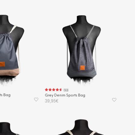
(
53
)
ts Bag
Grey Denim Sports Bag
39,95
€
KORB
IN DEN WARENKORB