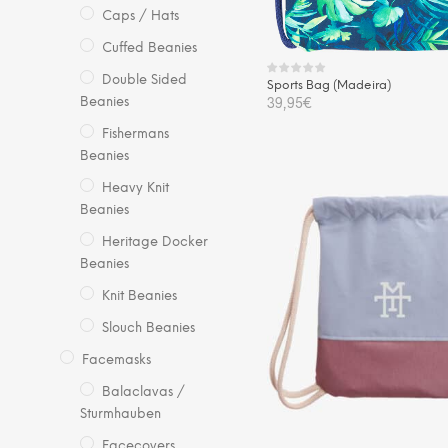
Caps / Hats
Cuffed Beanies
Double Sided
Sports Bag (Madeira)
39,95
€
Beanies
Fishermans
IN DEN WARENKORB
Beanies
Heavy Knit
Beanies
Heritage Docker
Beanies
Knit Beanies
Slouch Beanies
Facemasks
Balaclavas /
Sturmhauben
Facecovers