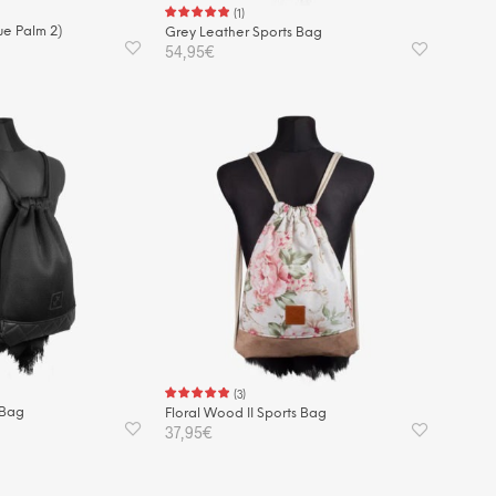
(
1
)
ue Palm 2)
Grey Leather Sports Bag
54,95
€
KORB
IN DEN WARENKORB
(
3
)
 Bag
Floral Wood II Sports Bag
37,95
€
KORB
IN DEN WARENKORB