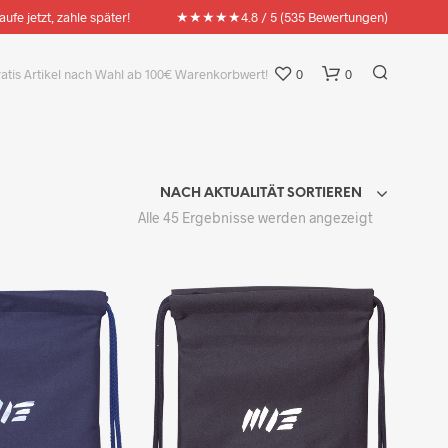
★★★★★
aufe jetzt, zahle später!
4.8 / 5 (535 Bewertungen)
ratis Artikel nach Wahl ab 100€ Warenkorbwert!
0
0
NACH AKTUALITÄT SORTIEREN
Nach
Alle 45 Ergebnisse werden angezeigt
Aktualität
sortiert