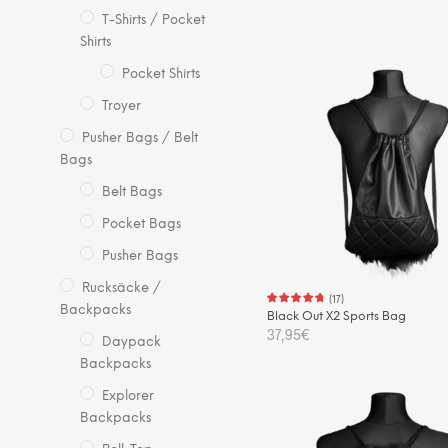
T-Shirts / Pocket
IN DEN WARENKORB
Shirts
Pocket Shirts
Troyer
Pusher Bags / Belt
Bags
Belt Bags
Pocket Bags
Pusher Bags
Rucksäcke /
(
17
)
Backpacks
Black Out X2 Sports Bag
37,95
€
Daypack
Backpacks
IN DEN WARENKORB
Explorer
Backpacks