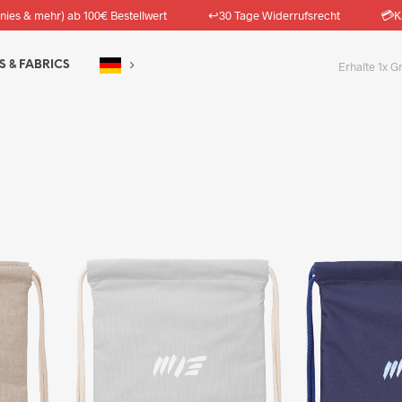
↩️
💳
nies & mehr) ab 100€ Bestellwert
30 Tage Widerrufsrecht
K
S & FABRICS
Erhalte 1x G