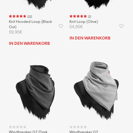
(
22
)
(
2
)
Knit Hooded Loop (Black
Knit Loop (Olive)
54,95
€
Out)
59,95
€
IN DEN WARENKORB
IN DEN WARENKORB
Windbreaker G2 (Dark
Windbreaker G2