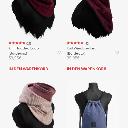
(
24
)
(
40
)
Knit Hooded Loop
Knit Windbreaker
(Bordeaux)
(Bordeaux)
59,95
€
39,95
€
IN DEN WARENKORB
IN DEN WARENKORB