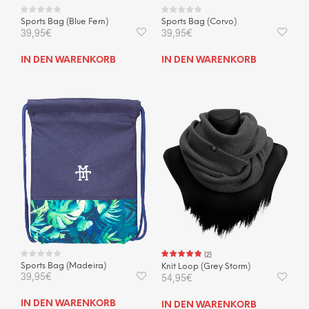
Sports Bag (Blue Fern)
Sports Bag (Corvo)
39,95
€
39,95
€
IN DEN WARENKORB
IN DEN WARENKORB
(
2
)
Sports Bag (Madeira)
Knit Loop (Grey Storm)
39,95
€
54,95
€
IN DEN WARENKORB
IN DEN WARENKORB