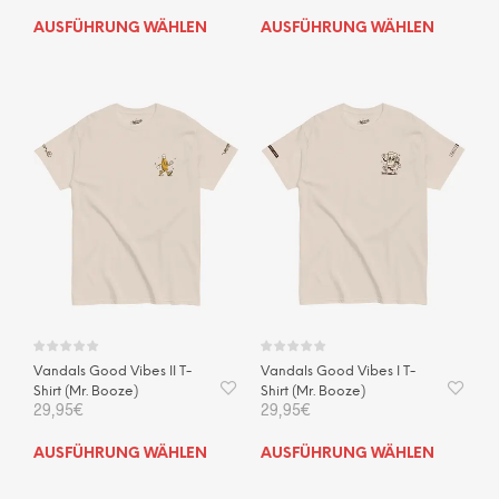
Dieses
Dies
AUSFÜHRUNG WÄHLEN
AUSFÜHRUNG WÄHLEN
Produkt
Prod
weist
weis
mehrere
mehr
Varianten
Vari
auf.
auf.
Die
Die
Optionen
Opti
können
kön
auf
auf
der
der
Produktseite
Prod
gewählt
gewä
werden
wer
Vandals Good Vibes II T-
Vandals Good Vibes I T-
Shirt (Mr. Booze)
Shirt (Mr. Booze)
29,95
€
29,95
€
Dieses
Dies
AUSFÜHRUNG WÄHLEN
AUSFÜHRUNG WÄHLEN
Produkt
Prod
weist
weis