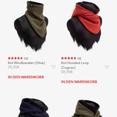
(
55
)
(
18
)
Knit Windbreaker (Olive)
Knit Hooded Loop
39,95
€
(Cognac)
59,95
€
IN DEN WARENKORB
IN DEN WARENKORB