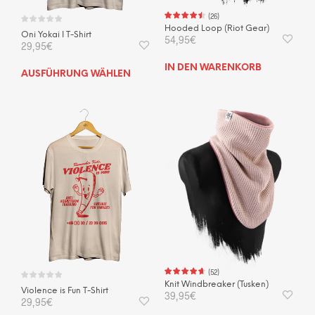
wer
(
26
)
Hooded Loop (Riot Gear)
Oni Yokai I T-Shirt
54,95
€
29,95
€
IN DEN WARENKORB
Dieses
AUSFÜHRUNG WÄHLEN
Produkt
weist
mehrere
Varianten
auf.
Die
Optionen
können
auf
der
Produktseite
gewählt
werden
(
52
)
Knit Windbreaker (Tusken)
Violence is Fun T-Shirt
39,95
€
29,95
€