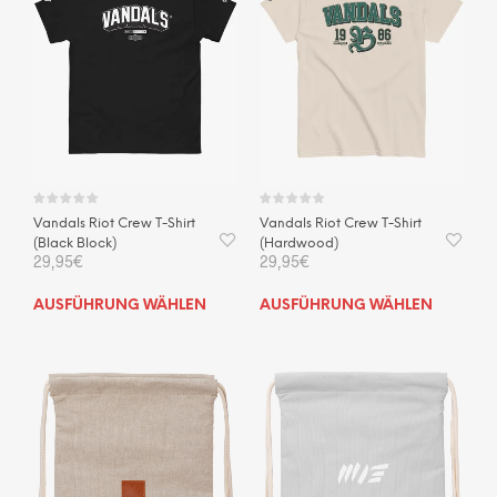
Die
Optionen
können
auf
der
Produktseite
gewählt
werden
Vandals Riot Crew T-Shirt
Vandals Riot Crew T-Shirt
(Black Block)
(Hardwood)
29,95
€
29,95
€
Dieses
Dies
AUSFÜHRUNG WÄHLEN
AUSFÜHRUNG WÄHLEN
Produkt
Prod
weist
weis
mehrere
mehr
Varianten
Vari
auf.
auf.
Die
Die
Optionen
Opti
können
kön