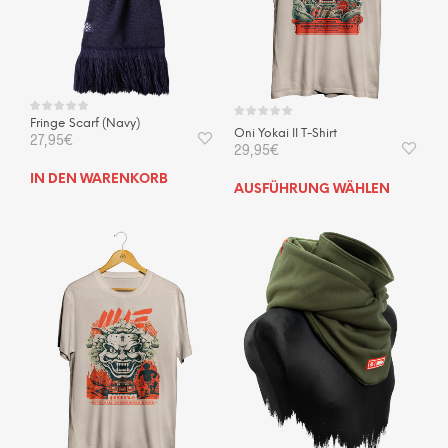
Fringe Scarf (Navy)
Oni Yokai II T-Shirt
27,95
€
29,95
€
IN DEN WARENKORB
Dies
AUSFÜHRUNG WÄHLEN
Prod
weis
mehr
Vari
auf.
Die
Opti
kön
auf
der
Prod
gewä