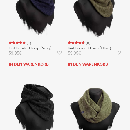
(
16
)
(
16
)
Knit Hooded Loop (Navy)
Knit Hooded Loop (Olive)
59,95
€
59,95
€
IN DEN WARENKORB
IN DEN WARENKORB