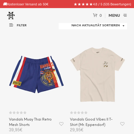
🚚
🧦
★★★★★
Gratis Goodie (Socken, Beanies & mehr) ab 100€ Bestellwert
Kostenloser Versand ab 50€
4.8 / 5 (535 Bewertungen)
0
MENU
FILTER
Vandals Muay Thai Retro
Vandals Good Vibes II T-
Mesh Shorts
Shirt (Mr. Eppendorf)
39,95
€
29,95
€