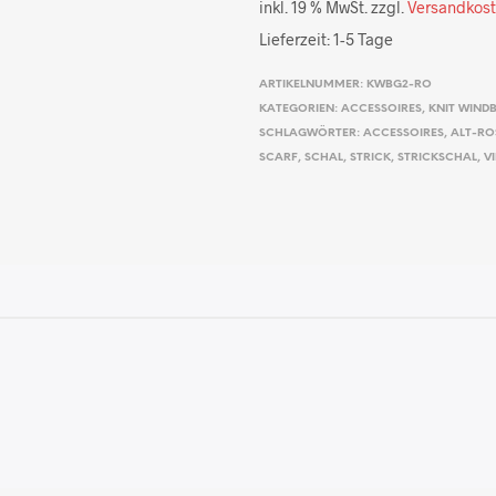
inkl. 19 % MwSt.
zzgl.
Versandkos
Lieferzeit:
1-5 Tage
ARTIKELNUMMER:
KWBG2-RO
KATEGORIEN:
ACCESSOIRES
,
KNIT WIND
SCHLAGWÖRTER:
ACCESSOIRES
,
ALT-RO
SCARF
,
SCHAL
,
STRICK
,
STRICKSCHAL
,
V