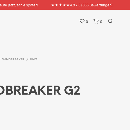
★★★★★
aufe jetzt, zahle später!
4.8 / 5 (535 Bewertungen)
0
0
/
WINDBREAKER
/
KNIT
DBREAKER G2