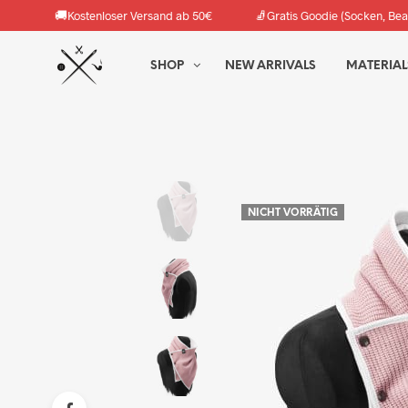
🚚
🧦
Kostenloser Versand ab 50€
Gratis Goodie (Socken, Bea
SHOP
NEW ARRIVALS
MATERIAL
NICHT VORRÄTIG