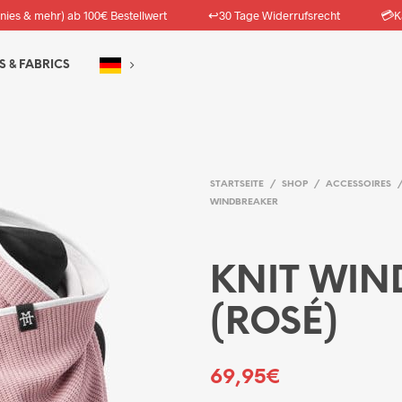
↩️
💳
nies & mehr) ab 100€ Bestellwert
30 Tage Widerrufsrecht
K
S & FABRICS
STARTSEITE
/
SHOP
/
ACCESSOIRES
WINDBREAKER
KNIT WIN
(ROSÉ)
69,95
€