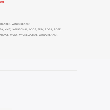
ten
BREAKER
,
WINDBREAKER
SA
,
KNIT
,
LANGSCHAL
,
LOOP
,
PINK
,
ROSA
,
ROSÉ
,
INTAGE
,
WEISS
,
WICKELSCHAL
,
WINDBREAKER