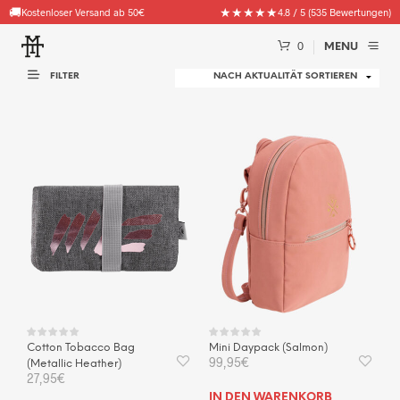
🚚
★★★★★
Kostenloser Versand ab 50€
4.8 / 5 (535 Bewertungen)
0
MENU
FILTER
Cotton Tobacco Bag
Mini Daypack (Salmon)
99,95
€
(Metallic Heather)
27,95
€
IN DEN WARENKORB