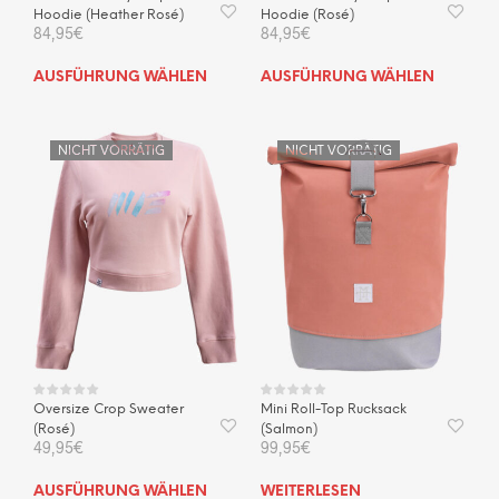
Hoodie (Heather Rosé)
Hoodie (Rosé)
84,95
€
84,95
€
Dieses
Dies
AUSFÜHRUNG WÄHLEN
AUSFÜHRUNG WÄHLEN
Produkt
Prod
weist
weis
mehrere
mehr
NICHT VORRÄTIG
NICHT VORRÄTIG
Varianten
Vari
auf.
auf.
Die
Die
Optionen
Opti
können
kön
auf
auf
der
der
Produktseite
Prod
gewählt
gewä
werden
wer
Oversize Crop Sweater
Mini Roll-Top Rucksack
(Rosé)
(Salmon)
49,95
€
99,95
€
Dieses
AUSFÜHRUNG WÄHLEN
WEITERLESEN