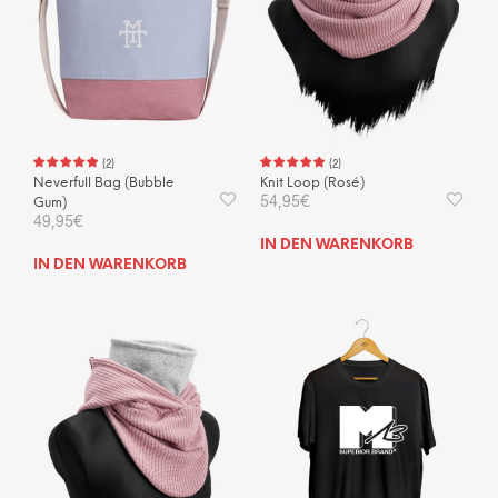
(
2
)
(
2
)
Neverfull Bag (Bubble
Knit Loop (Rosé)
54,95
€
Gum)
49,95
€
IN DEN WARENKORB
IN DEN WARENKORB