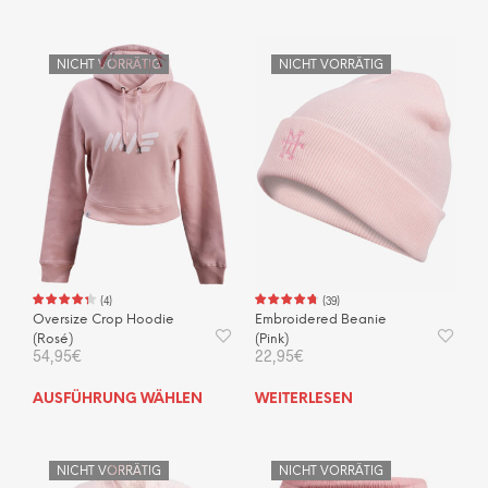
Produkt
weist
mehrere
NICHT VORRÄTIG
NICHT VORRÄTIG
Varianten
auf.
Die
Optionen
können
auf
der
Produktseite
gewählt
werden
(
4
)
(
39
)
Oversize Crop Hoodie
Embroidered Beanie
(Rosé)
(Pink)
54,95
€
22,95
€
Dieses
AUSFÜHRUNG WÄHLEN
WEITERLESEN
Produkt
weist
mehrere
NICHT VORRÄTIG
NICHT VORRÄTIG
Varianten