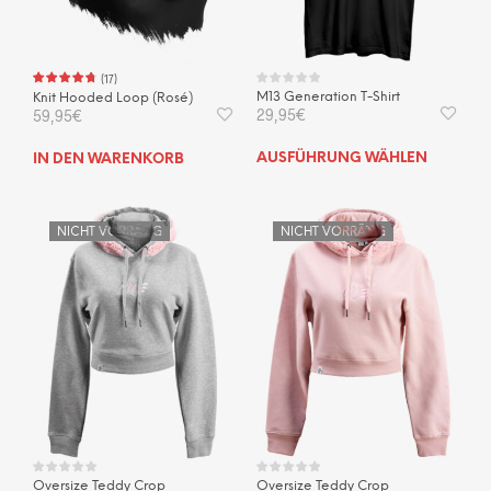
(
17
)
M13 Generation T-Shirt
Knit Hooded Loop (Rosé)
29,95
€
59,95
€
Dies
AUSFÜHRUNG WÄHLEN
IN DEN WARENKORB
Prod
weis
mehr
NICHT VORRÄTIG
NICHT VORRÄTIG
Vari
auf.
Die
Opti
kön
auf
der
Prod
gewä
wer
Oversize Teddy Crop
Oversize Teddy Crop