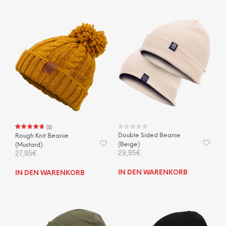
(
5
)
Double Sided Beanie
Rough Knit Beanie
(Beige)
(Mustard)
29,95
€
27,95
€
IN DEN WARENKORB
IN DEN WARENKORB