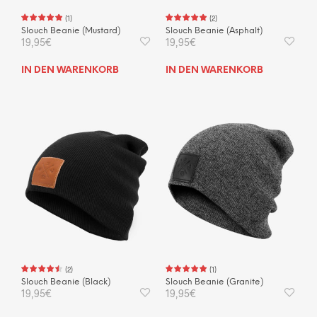
(
1
)
(
2
)
Slouch Beanie (Mustard)
Slouch Beanie (Asphalt)
19,95
€
19,95
€
IN DEN WARENKORB
IN DEN WARENKORB
(
2
)
(
1
)
Slouch Beanie (Black)
Slouch Beanie (Granite)
19,95
€
19,95
€