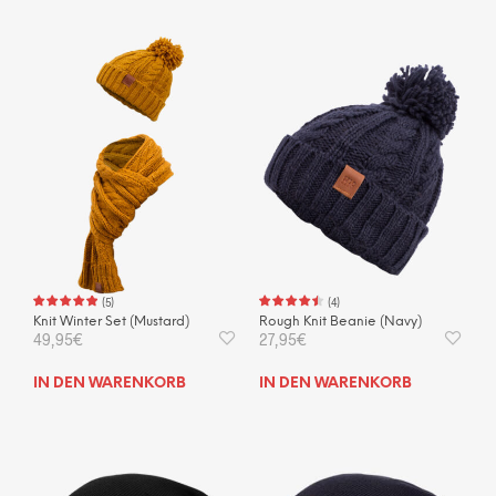
(
5
)
(
4
)
Knit Winter Set (Mustard)
Rough Knit Beanie (Navy)
49,95
€
27,95
€
IN DEN WARENKORB
IN DEN WARENKORB