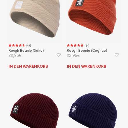
(
45
)
(
44
)
Rough Beanie (Sand)
Rough Beanie (Cognac)
22,95
€
22,95
€
IN DEN WARENKORB
IN DEN WARENKORB