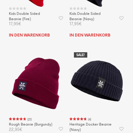
Kids Double Sided
Kids Double Sided
Beanie (Fire)
Beanie (Navy)
17,95
€
17,95
€
IN DEN WARENKORB
IN DEN WARENKORB
SALE!
(
21
)
(
4
)
Rough Beanie (Burgundy)
Heritage Docker Beanie
22,95
€
(Navy)