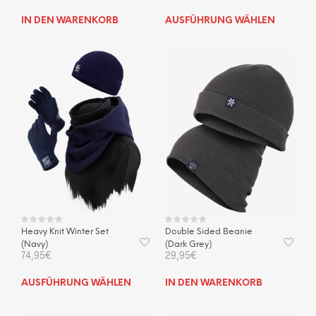
Dies
IN DEN WARENKORB
AUSFÜHRUNG WÄHLEN
Prod
weis
mehr
Vari
auf.
Die
Opti
kön
auf
der
Prod
gewä
wer
Heavy Knit Winter Set
Double Sided Beanie
(Navy)
(Dark Grey)
74,95
€
29,95
€
Dieses
AUSFÜHRUNG WÄHLEN
IN DEN WARENKORB
Produkt
weist