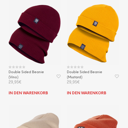
mehrere
Varianten
auf.
Die
Optionen
können
auf
der
Produktseite
gewählt
werden
Double Sided Beanie
Double Sided Beanie
(Vino)
(Mustard)
29,95
€
29,95
€
IN DEN WARENKORB
IN DEN WARENKORB