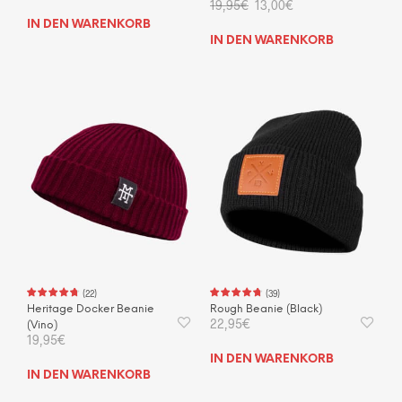
Ursprünglicher
Aktueller
19,95
€
13,00
€
Preis
Preis
IN DEN WARENKORB
war:
ist:
IN DEN WARENKORB
19,95€
13,00€.
(
22
)
(
39
)
Heritage Docker Beanie
Rough Beanie (Black)
22,95
€
(Vino)
19,95
€
IN DEN WARENKORB
IN DEN WARENKORB