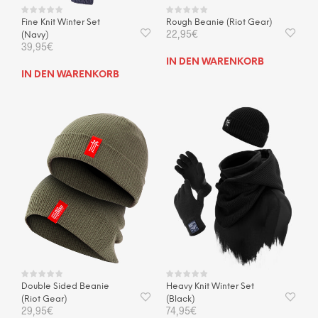
Fine Knit Winter Set
Rough Beanie (Riot Gear)
22,95
€
(Navy)
39,95
€
IN DEN WARENKORB
IN DEN WARENKORB
Double Sided Beanie
Heavy Knit Winter Set
(Riot Gear)
(Black)
29,95
€
74,95
€