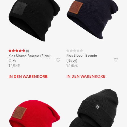
(
1
)
Kids Slouch Beanie
Kids Slouch Beanie (Black
(Navy)
Out)
17,95
€
17,95
€
IN DEN WARENKORB
IN DEN WARENKORB