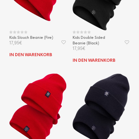
Kids Slouch Beanie (Fire)
Kids Double Sided
17,95
€
Beanie (Black)
17,95
€
IN DEN WARENKORB
IN DEN WARENKORB