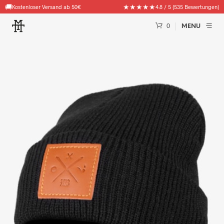
🚚
★★★★★
Kostenloser Versand ab 50€
4.8 / 5 (535 Bewertungen)
0
MENU