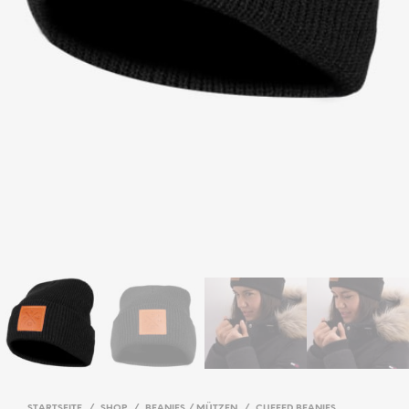
STARTSEITE
/
SHOP
/
BEANIES / MÜTZEN
/
CUFFED BEANIES