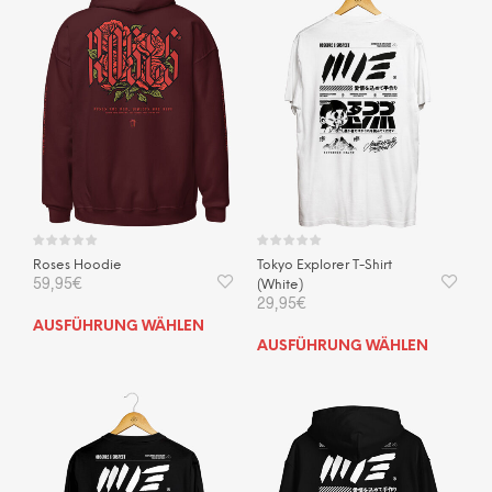
Roses Hoodie
Tokyo Explorer T-Shirt
59,95
€
(White)
29,95
€
Dieses
AUSFÜHRUNG WÄHLEN
Dies
Produkt
AUSFÜHRUNG WÄHLEN
Prod
weist
weis
mehrere
mehr
Varianten
Vari
auf.
auf.
Die
Die
Optionen