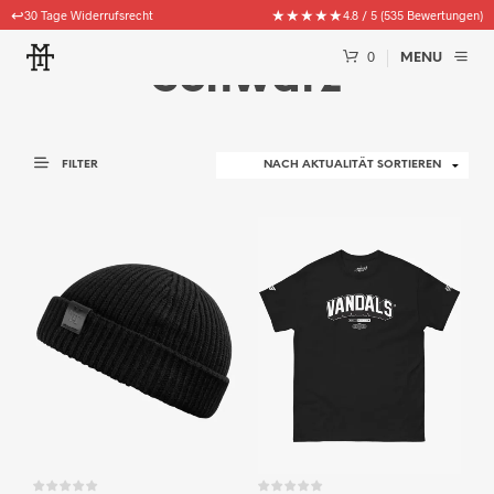
↩️
★★★★★
30 Tage Widerrufsrecht
4.8 / 5 (535 Bewertungen)
0
MENU
Schwarz
FILTER