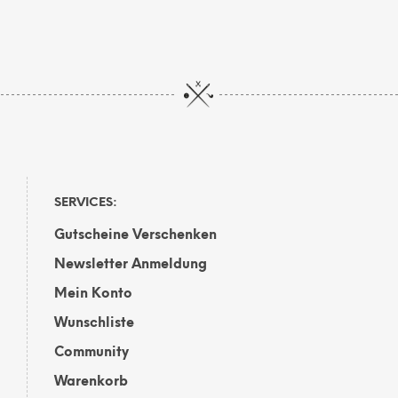
Optionen
kön
können
auf
auf
der
der
Prod
Produktseite
gewä
gewählt
wer
werden
SERVICES:
Gutscheine Verschenken
Newsletter Anmeldung
Mein Konto
Wunschliste
Community
Warenkorb