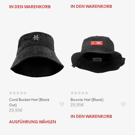
IN DEN WARENKORB
IN DEN WARENKORB
Cord Bucket Hat (Black
Boonie Hat (Black)
29,95
€
Out)
29,95
€
IN DEN WARENKORB
Dieses
AUSFÜHRUNG WÄHLEN
Produkt
weist