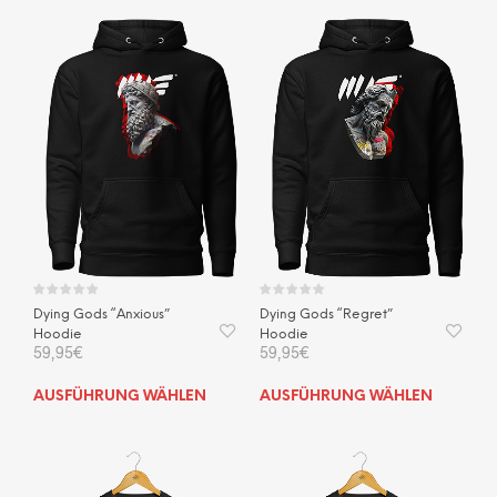
Dying Gods “Anxious”
Dying Gods “Regret”
Hoodie
Hoodie
59,95
€
59,95
€
Dieses
Dies
AUSFÜHRUNG WÄHLEN
AUSFÜHRUNG WÄHLEN
Produkt
Prod
weist
weis
mehrere
mehr
Varianten
Vari