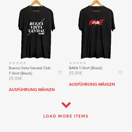
Vari
auf.
Die
Opti
kön
auf
der
Prod
gewä
wer
Buena Vista Vandal Club
BAKA T-Shirt (Black)
29,95
€
T-Shirt (Black)
29,95
€
Dies
AUSFÜHRUNG WÄHLEN
Dieses
Prod
AUSFÜHRUNG WÄHLEN
Produkt
weis
weist
mehr
mehrere
Vari
Varianten
auf.
LOAD MORE ITEMS
auf.
Die
Die
Opti