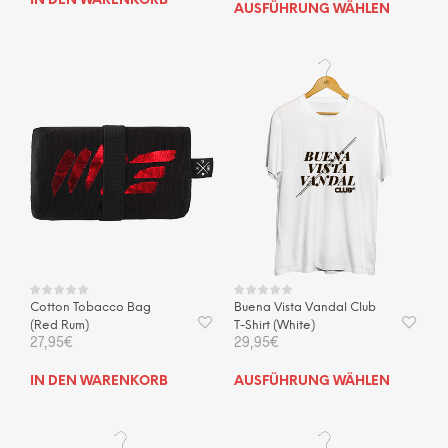
IN DEN WARENKORB
Dies
AUSFÜHRUNG WÄHLEN
Prod
weis
mehr
Vari
auf.
Die
Opti
kön
auf
der
Prod
gewä
wer
Cotton Tobacco Bag
Buena Vista Vandal Club
(Red Rum)
T-Shirt (White)
27,95
€
29,95
€
Dies
IN DEN WARENKORB
AUSFÜHRUNG WÄHLEN
Prod
weis
mehr