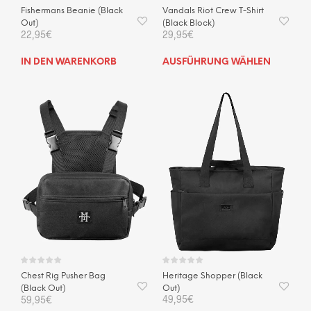
Fishermans Beanie (Black
Vandals Riot Crew T-Shirt
Out)
(Black Block)
22,95
€
29,95
€
Dies
IN DEN WARENKORB
AUSFÜHRUNG WÄHLEN
Prod
weis
mehr
Vari
auf.
Die
Opti
kön
auf
der
Prod
gewä
wer
Heritage Shopper (Black
Chest Rig Pusher Bag
Out)
(Black Out)
49,95
€
59,95
€