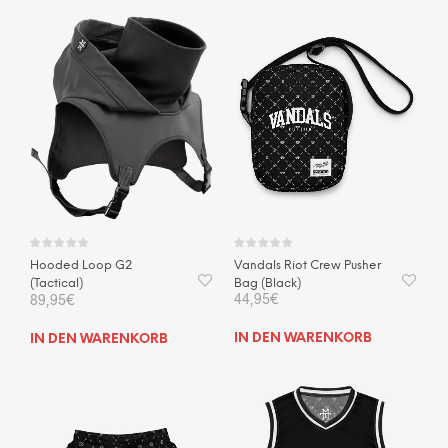
mehrere
Varianten
auf.
Die
Optionen
können
auf
der
Produktseite
gewählt
werden
Vandals Riot Crew Pusher
Hooded Loop G2
Bag (Black)
(Tactical)
44,95
€
89,95
€
IN DEN WARENKORB
IN DEN WARENKORB