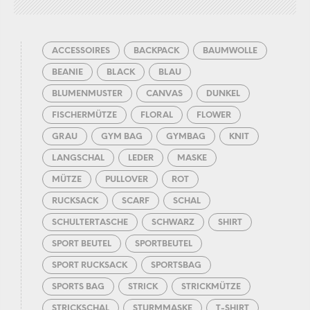
ACCESSOIRES
BACKPACK
BAUMWOLLE
BEANIE
BLACK
BLAU
BLUMENMUSTER
CANVAS
DUNKEL
FISCHERMÜTZE
FLORAL
FLOWER
GRAU
GYM BAG
GYMBAG
KNIT
LANGSCHAL
LEDER
MASKE
MÜTZE
PULLOVER
ROT
RUCKSACK
SCARF
SCHAL
SCHULTERTASCHE
SCHWARZ
SHIRT
SPORT BEUTEL
SPORTBEUTEL
SPORT RUCKSACK
SPORTSBAG
SPORTS BAG
STRICK
STRICKMÜTZE
STRICKSCHAL
STURMMASKE
T-SHIRT