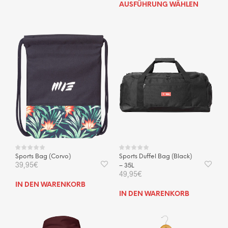
Dies
Produkt
AUSFÜHRUNG WÄHLEN
Prod
weist
weis
mehrere
mehr
Varianten
Vari
auf.
auf.
Die
Die
Optionen
Opti
können
kön
auf
auf
der
der
Produktseite
Prod
gewählt
gewä
werden
wer
Sports Bag (Corvo)
Sports Duffel Bag (Black)
39,95
€
– 35L
49,95
€
IN DEN WARENKORB
IN DEN WARENKORB