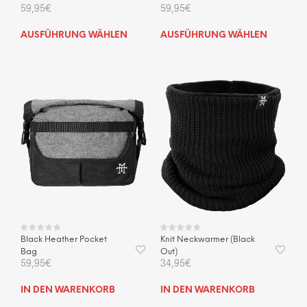
59,95
€
59,95
€
Dieses
Dies
AUSFÜHRUNG WÄHLEN
AUSFÜHRUNG WÄHLEN
Produkt
Prod
weist
weis
mehrere
mehr
Varianten
Vari
auf.
auf.
Die
Die
Optionen
Opti
können
kön
auf
auf
der
der
Produktseite
Prod
gewählt
gewä
werden
wer
Black Heather Pocket
Knit Neckwarmer (Black
Bag
Out)
59,95
€
34,95
€
IN DEN WARENKORB
IN DEN WARENKORB