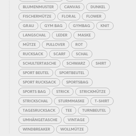
BLUMENMUSTER
CANVAS
DUNKEL
FISCHERMÜTZE
FLORAL
FLOWER
GRAU
GYM BAG
GYMBAG
KNIT
LANGSCHAL
LEDER
MASKE
MÜTZE
PULLOVER
ROT
RUCKSACK
SCARF
SCHAL
SCHULTERTASCHE
SCHWARZ
SHIRT
SPORT BEUTEL
SPORTBEUTEL
SPORT RUCKSACK
SPORTSBAG
SPORTS BAG
STRICK
STRICKMÜTZE
STRICKSCHAL
STURMMASKE
T-SHIRT
TAGESRUCKSACK
TEE
TURNBEUTEL
UMHÄNGETASCHE
VINTAGE
WINDBREAKER
WOLLMÜTZE