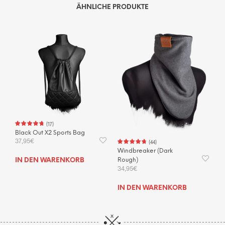
ÄHNLICHE PRODUKTE
(
17
)
Black Out X2 Sports Bag
37,95
€
(
44
)
Windbreaker (Dark
Rough)
IN DEN WARENKORB
34,95
€
IN DEN WARENKORB