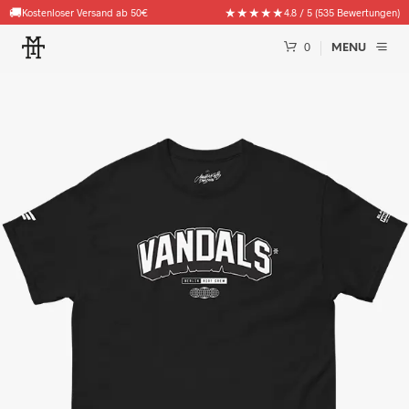
🚚
★★★★★
Kostenloser Versand ab 50€
4.8 / 5 (535 Bewertungen)
0
MENU