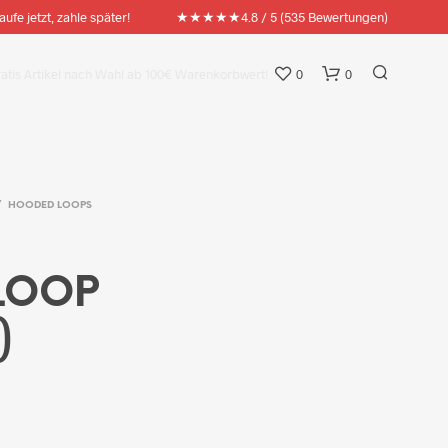
★★★★★
aufe jetzt, zahle später!
4.8 / 5 (535 Bewertungen)
ratis Artikel nach Wahl ab 100€ Warenkorbwert!
0
0
/
HOODED LOOPS
LOOP
)