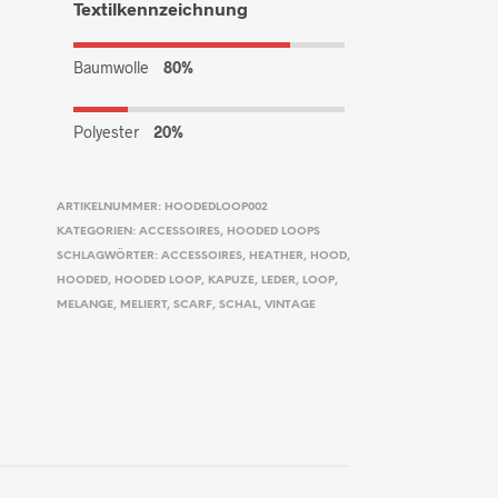
Textilkennzeichnung
Baumwolle
80%
Polyester
20%
ARTIKELNUMMER:
HOODEDLOOP002
KATEGORIEN:
ACCESSOIRES
,
HOODED LOOPS
SCHLAGWÖRTER:
ACCESSOIRES
,
HEATHER
,
HOOD
,
HOODED
,
HOODED LOOP
,
KAPUZE
,
LEDER
,
LOOP
,
MELANGE
,
MELIERT
,
SCARF
,
SCHAL
,
VINTAGE