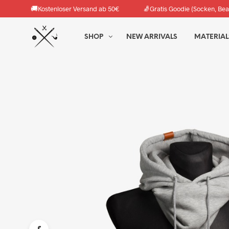
🚚
🧦
Kostenloser Versand ab 50€
Gratis Goodie (Socken, Bea
SHOP
NEW ARRIVALS
MATERIAL