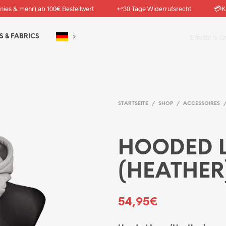
↩️
💳
nies & mehr) ab 100€ Bestellwert
30 Tage Widerrufsrecht
K
S & FABRICS
Erhalte 1x G
STARTSEITE
/
SHOP
/
ACCESSOIRES
HOODED 
(HEATHER
54,95
€