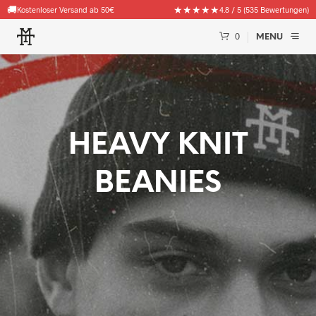
🚚
★★★★★
Kostenloser Versand ab 50€
4.8 / 5 (535 Bewertungen)
0
MENU
HEAVY KNIT
BEANIES