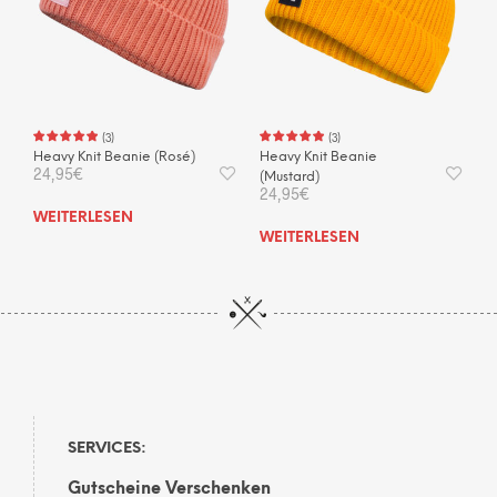
(
3
)
(
3
)
Heavy Knit Beanie (Rosé)
Heavy Knit Beanie
24,95
€
(Mustard)
24,95
€
WEITERLESEN
WEITERLESEN
SERVICES:
Gutscheine Verschenken