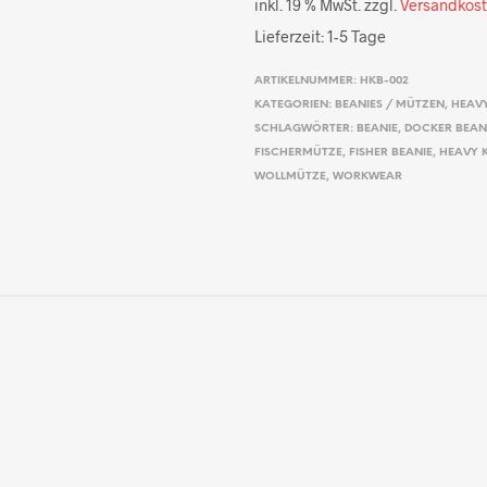
inkl. 19 % MwSt.
zzgl.
Versandkos
Lieferzeit:
1-5 Tage
ARTIKELNUMMER:
HKB-002
KATEGORIEN:
BEANIES / MÜTZEN
,
HEAVY
SCHLAGWÖRTER:
BEANIE
,
DOCKER BEAN
FISCHERMÜTZE
,
FISHER BEANIE
,
HEAVY K
WOLLMÜTZE
,
WORKWEAR