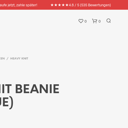
★★★★★
aufe jetzt, zahle später!
4.8 / 5 (535 Bewertungen)
0
0
ZEN
/
HEAVY KNIT
IT BEANIE
UE)