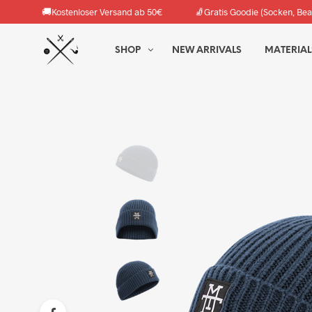
🚚
🧦
Kostenloser Versand ab 50€
Gratis Goodie (Socken, Bea
SHOP
NEW ARRIVALS
MATERIAL