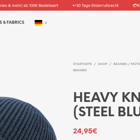
↩️
💳
nies & mehr) ab 100€ Bestellwert
30 Tage Widerrufsrecht
K
S & FABRICS
STARTSEITE
/
SHOP
/
BEANIES / MÜT
BEANIES
HEAVY KN
(STEEL BL
24,95
€