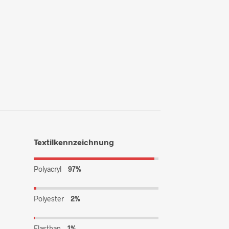
Textilkennzeichnung
Polyacryl
97%
Polyester
2%
Elasthan
1%