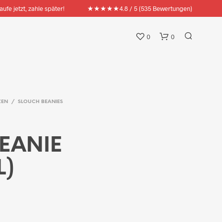
★★★★★
aufe jetzt, zahle später!
4.8 / 5 (535 Bewertungen)
0
0
ZEN
/
SLOUCH BEANIES
EANIE
L)