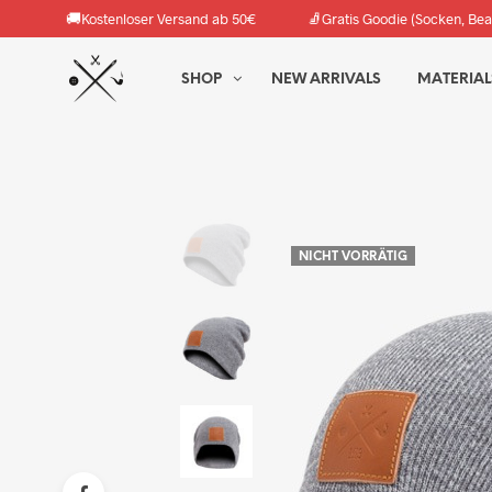
🚚
🧦
Kostenloser Versand ab 50€
Gratis Goodie (Socken, Bea
SHOP
NEW ARRIVALS
MATERIAL
NICHT VORRÄTIG