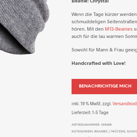
Beanie: Chrystal
Wenn die Tage kürzer werden
schmuddeligen Seitenstraßen p
hören. Mit den
M13-Beanies
s
auch für die lau warmen Som
Sowohl für Mann & Frau geeig
Handcrafted with Love!
inkl. 19 % MwSt.
zzgl.
Versandkos
Lieferzeit:
1-5 Tage
ARTIKELNUMMER:
SM008
KATEGORIEN:
BEANIES / MÜTZEN
,
SLOUC