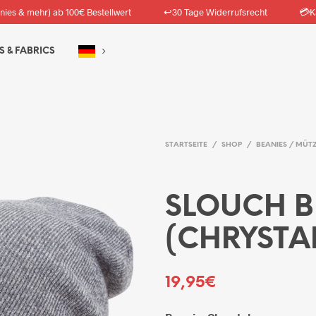
↩️
💳
nies & mehr) ab 100€ Bestellwert
30 Tage Widerrufsrecht
K
S & FABRICS
STARTSEITE
/
SHOP
/
BEANIES / MÜT
SLOUCH B
(CHRYSTA
19,95
€