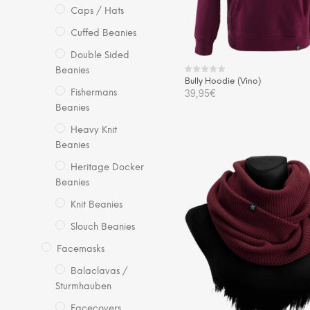
Caps / Hats
der
Pro
Cuffed Beanies
gew
Double Sided
we
Beanies
Bully Hoodie (Vino)
39,95
€
Fishermans
Beanies
Die
AUSFÜHRUNG WÄHLEN
Heavy Knit
Pro
Beanies
wei
me
Heritage Docker
Var
Beanies
auf.
Knit Beanies
Die
Slouch Beanies
Opt
kö
Facemasks
auf
Balaclavas /
der
Sturmhauben
Pro
Facecovers