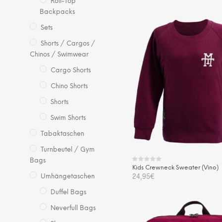
Roll-Top
IN DEN WARENKORB
Backpacks
Sets
Shorts / Cargos /
Chinos / Swimwear
Cargo Shorts
Chino Shorts
Shorts
Swim Shorts
Tabaktaschen
Turnbeutel / Gym
Bags
Kids Crewneck Sweater (Vino)
24,95
€
Umhängetaschen
Duffel Bags
Die
AUSFÜHRUNG WÄHLEN
Pro
Neverfull Bags
wei