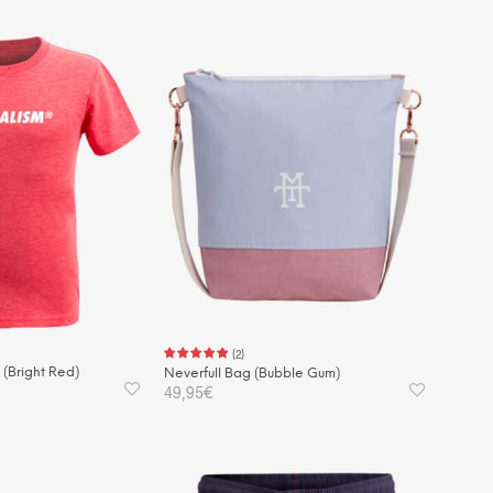
KORB
IN DEN WARENKORB
(
2
)
 (Bright Red)
Neverfull Bag (Bubble Gum)
49,95
€
Dieses
ÄHLEN
IN DEN WARENKORB
Produkt
weist