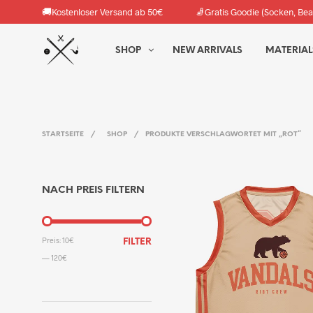
🚚
🧦
Kostenloser Versand ab 50€
Gratis Goodie (Socken, Bea
SHOP
NEW ARRIVALS
MATERIAL
STARTSEITE
/
SHOP
/
PRODUKTE VERSCHLAGWORTET MIT „ROT“
NACH PREIS FILTERN
MIN.
MAX.
Preis:
10€
FILTER
PREIS
PREIS
—
120€