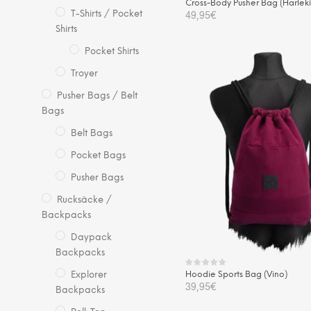
Cross-Body Pusher Bag (Harleki
49,95
€
T-Shirts / Pocket
Shirts
IN DEN WARENKORB
Pocket Shirts
Troyer
Pusher Bags / Belt
Bags
Belt Bags
Pocket Bags
Pusher Bags
Rucksäcke /
Backpacks
Daypack
Backpacks
Hoodie Sports Bag (Vino)
Explorer
39,95
€
Backpacks