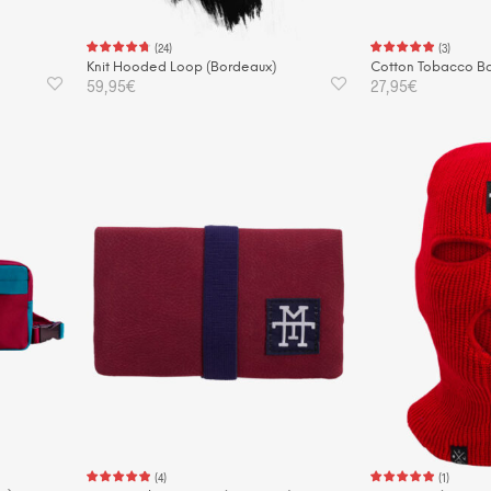
ählt
rden
(
24
)
(
3
)
Knit Hooded Loop (Bordeaux)
Cotton Tobacco Ba
59,95
€
27,95
€
IN DEN WARENKORB
IN DEN WAREN
(
4
)
(
1
)