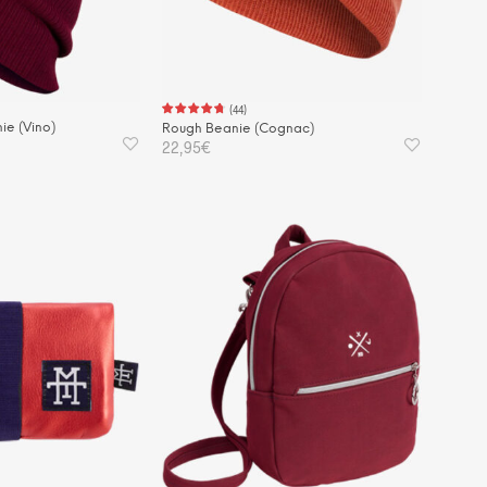
der
der
Produktseite
Produktseite
gewählt
gewählt
werden
werden
(
44
)
ie (Vino)
Rough Beanie (Cognac)
22,95
€
KORB
IN DEN WARENKORB