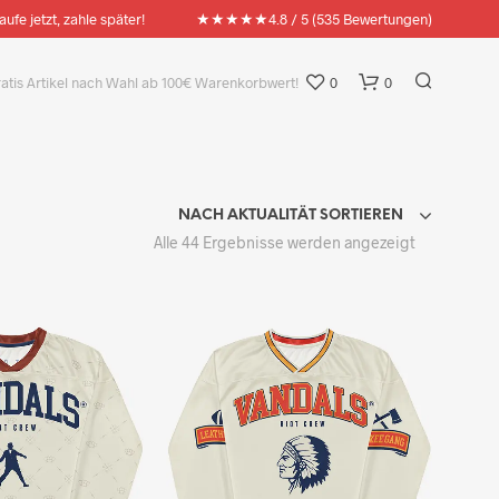
★★★★★
aufe jetzt, zahle später!
4.8 / 5 (535 Bewertungen)
ratis Artikel nach Wahl ab 100€ Warenkorbwert!
0
0
NACH AKTUALITÄT SORTIEREN
Nach
Alle 44 Ergebnisse werden angezeigt
Aktualität
sortiert