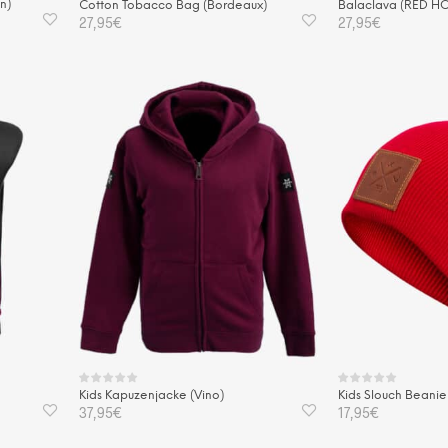
n)
Cotton Tobacco Bag (Bordeaux)
Balaclava (RED H
27,95
€
27,95
€
IN DEN WARENKORB
IN DEN WAREN
Kids Kapuzenjacke (Vino)
Kids Slouch Beanie 
37,95
€
17,95
€