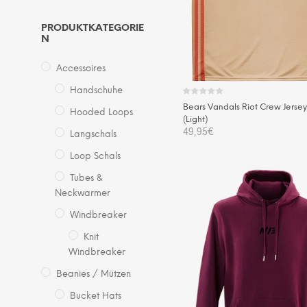
PRODUKTKATEGORIE
N
Accessoires
Handschuhe
Bears Vandals Riot Crew Jerse
Hooded Loops
(Light)
49,95
€
Langschals
Die
Loop Schals
AUSFÜHRUNG WÄHLEN
Pro
Tubes &
wei
Neckwarmer
me
Windbreaker
Var
auf.
Knit
Windbreaker
Die
Opt
Beanies / Mützen
kö
Bucket Hats
auf