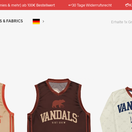
↩️
💳
nies & mehr) ab 100€ Bestellwert
30 Tage Widerrufsrecht
K
S & FABRICS
Erhalte 1x G