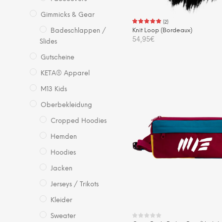
gew
Gimmicks & Gear
we
(
2
)
Knit Loop (Bordeaux)
Badeschlappen /
54,95
€
Slides
Gutscheine
IN DEN WARENKORB
KETA® Apparel
M13 Kids
Oberbekleidung
Cropped Hoodies
Hemden
Hoodies
Jacken
Jerseys / Trikots
Kleider
Sweater