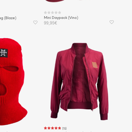
Mini Daypack (Vino)
g (Blaze)
99,95
€
IN DEN WARENKORB
KORB
(
15
)