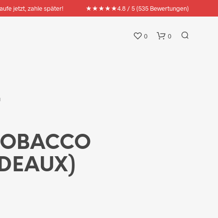
★★★★★
aufe jetzt, zahle später!
4.8 / 5 (535 Bewertungen)
0
0
N
TOBACCO
DEAUX)