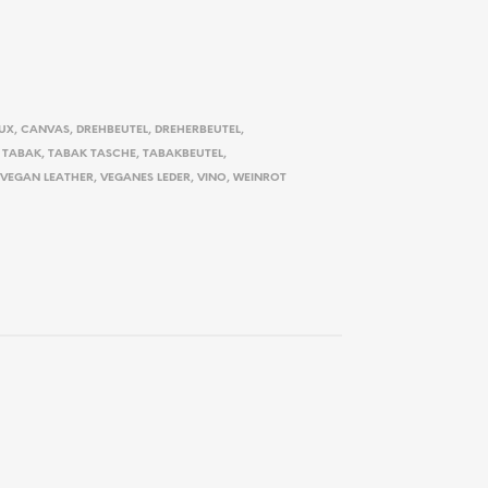
UX
,
CANVAS
,
DREHBEUTEL
,
DREHERBEUTEL
,
,
TABAK
,
TABAK TASCHE
,
TABAKBEUTEL
,
VEGAN LEATHER
,
VEGANES LEDER
,
VINO
,
WEINROT