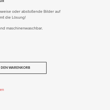
aux
nweise oder abstoßende Bilder auf
mt die Lösung!
 und maschinenwaschbar.
N DEN WARENKORB
ten