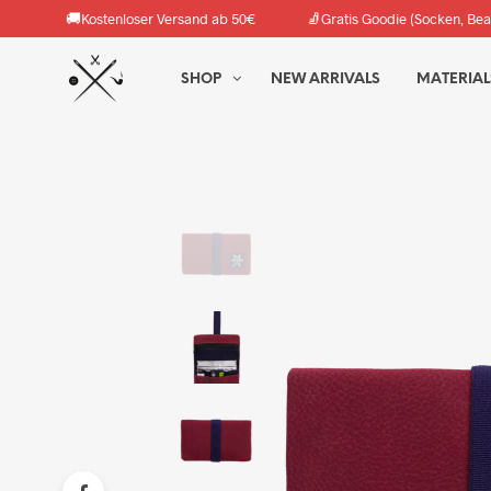
🚚
🧦
Kostenloser Versand ab 50€
Gratis Goodie (Socken, Bea
SHOP
NEW ARRIVALS
MATERIAL