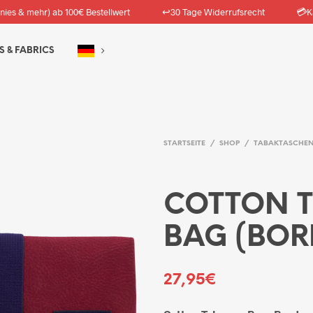
↩️
💳
nies & mehr) ab 100€ Bestellwert
30 Tage Widerrufsrecht
K
S & FABRICS
STARTSEITE
/
SHOP
/
TABAKTASCHE
COTTON 
BAG (BOR
27,95
€