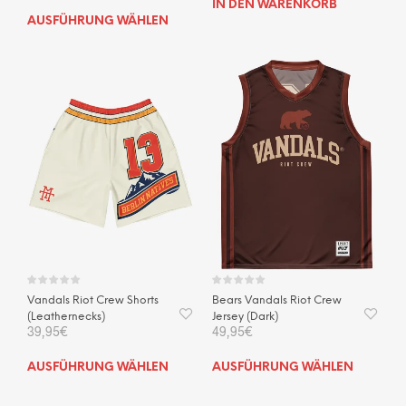
IN DEN WARENKORB
Dieses
AUSFÜHRUNG WÄHLEN
Produkt
weist
mehrere
Varianten
auf.
Die
Optionen
können
auf
der
Produktseite
gewählt
werden
Vandals Riot Crew Shorts
Bears Vandals Riot Crew
(Leathernecks)
Jersey (Dark)
39,95
€
49,95
€
Dieses
Dies
AUSFÜHRUNG WÄHLEN
AUSFÜHRUNG WÄHLEN
Produkt
Prod
weist
weis