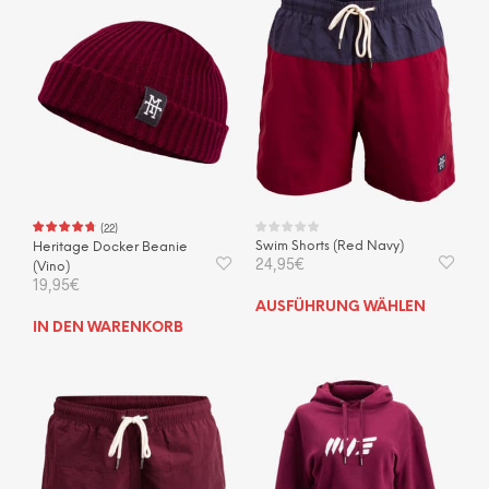
(
22
)
Swim Shorts (Red Navy)
Heritage Docker Beanie
24,95
€
(Vino)
19,95
€
Dies
AUSFÜHRUNG WÄHLEN
Prod
IN DEN WARENKORB
weis
mehr
Vari
auf.
Die
Opti
kön