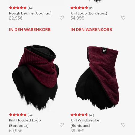
(
44
)
(
2
)
Rough Beanie (Cognac)
Knit Loop (Bordeaux)
22,95
€
54,95
€
IN DEN WARENKORB
IN DEN WARENKORB
(
24
)
(
40
)
Knit Hooded Loop
Knit Windbreaker
(Bordeaux)
(Bordeaux)
59,95
€
39,95
€