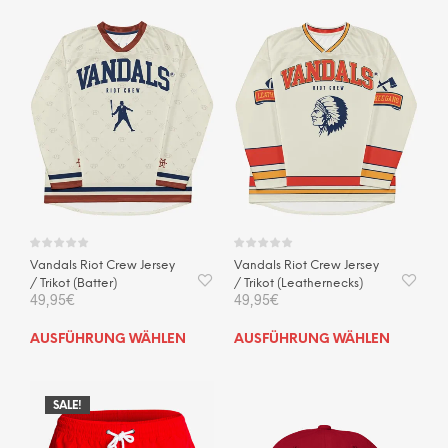
mehrere
mehr
Varianten
Vari
auf.
auf.
Die
Die
Optionen
Opti
können
kön
auf
auf
der
der
Produktseite
Prod
gewählt
gewä
werden
wer
Vandals Riot Crew Jersey
Vandals Riot Crew Jersey
/ Trikot (Batter)
/ Trikot (Leathernecks)
49,95
€
49,95
€
Dieses
Dies
AUSFÜHRUNG WÄHLEN
AUSFÜHRUNG WÄHLEN
Produkt
Prod
weist
weis
mehrere
mehr
SALE!
Varianten
Vari
auf.
auf.