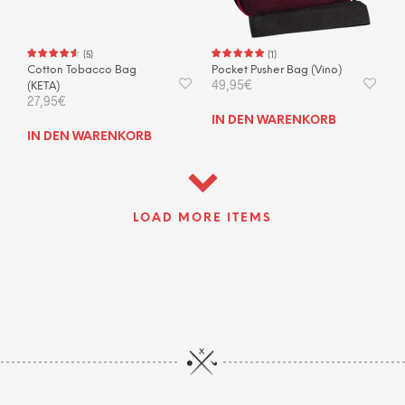
Prod
gewählt
gewä
werden
wer
(
5
)
(
1
)
Cotton Tobacco Bag
Pocket Pusher Bag (Vino)
49,95
€
(KETA)
27,95
€
IN DEN WARENKORB
IN DEN WARENKORB
LOAD MORE ITEMS