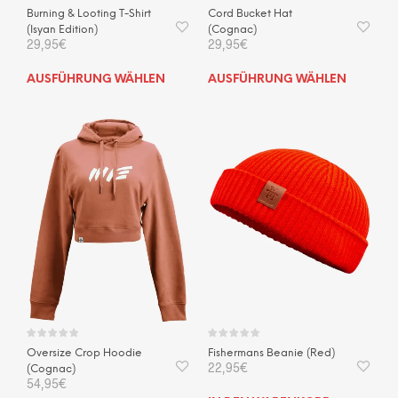
Burning & Looting T-Shirt
Cord Bucket Hat
(Isyan Edition)
(Cognac)
29,95
€
29,95
€
Dieses
Dies
AUSFÜHRUNG WÄHLEN
AUSFÜHRUNG WÄHLEN
Produkt
Prod
weist
weis
mehrere
mehr
Varianten
Vari
auf.
auf.
Die
Die
Optionen
Opti
können
kön
auf
auf
der
der
Produktseite
Prod
gewählt
gewä
werden
wer
Oversize Crop Hoodie
Fishermans Beanie (Red)
22,95
€
(Cognac)
54,95
€