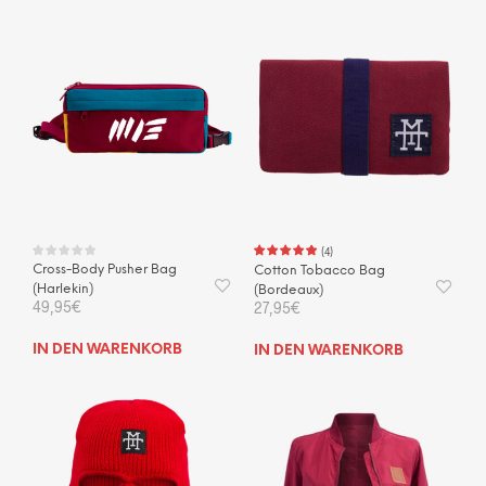
(
4
)
Cross-Body Pusher Bag
Cotton Tobacco Bag
(Harlekin)
(Bordeaux)
49,95
€
27,95
€
IN DEN WARENKORB
IN DEN WARENKORB