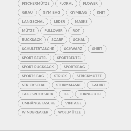
FISCHERMÜTZE
FLORAL
FLOWER
GRAU
GYM BAG
GYMBAG
KNIT
LANGSCHAL
LEDER
MASKE
MÜTZE
PULLOVER
ROT
RUCKSACK
SCARF
SCHAL
SCHULTERTASCHE
SCHWARZ
SHIRT
SPORT BEUTEL
SPORTBEUTEL
SPORT RUCKSACK
SPORTSBAG
SPORTS BAG
STRICK
STRICKMÜTZE
STRICKSCHAL
STURMMASKE
T-SHIRT
TAGESRUCKSACK
TEE
TURNBEUTEL
UMHÄNGETASCHE
VINTAGE
WINDBREAKER
WOLLMÜTZE