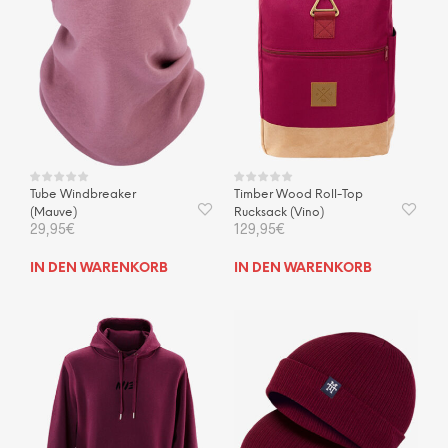
Tube Windbreaker
Timber Wood Roll-Top
(Mauve)
Rucksack (Vino)
29,95
€
129,95
€
IN DEN WARENKORB
IN DEN WARENKORB