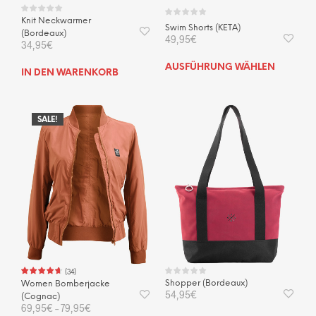
Knit Neckwarmer
Swim Shorts (KETA)
(Bordeaux)
49,95
€
34,95
€
Dies
AUSFÜHRUNG WÄHLEN
IN DEN WARENKORB
Prod
weis
mehr
SALE!
Vari
auf.
Die
Opti
kön
auf
der
Prod
gewä
wer
(
34
)
Shopper (Bordeaux)
Women Bomberjacke
54,95
€
(Cognac)
69,95
€
–
79,95
€