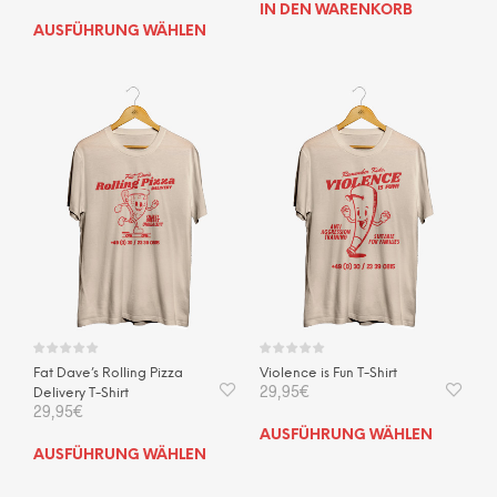
IN DEN WARENKORB
Dieses
AUSFÜHRUNG WÄHLEN
Produkt
weist
mehrere
Varianten
auf.
Die
Optionen
können
auf
der
Produktseite
gewählt
werden
Fat Dave’s Rolling Pizza
Violence is Fun T-Shirt
29,95
€
Delivery T-Shirt
29,95
€
Dies
AUSFÜHRUNG WÄHLEN
Dieses
Prod
AUSFÜHRUNG WÄHLEN
Produkt
weis