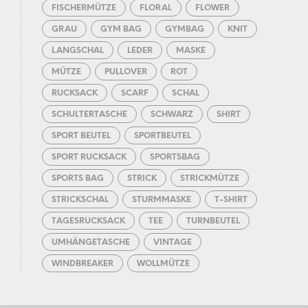
FISCHERMÜTZE
FLORAL
FLOWER
GRAU
GYM BAG
GYMBAG
KNIT
LANGSCHAL
LEDER
MASKE
MÜTZE
PULLOVER
ROT
RUCKSACK
SCARF
SCHAL
SCHULTERTASCHE
SCHWARZ
SHIRT
SPORT BEUTEL
SPORTBEUTEL
SPORT RUCKSACK
SPORTSBAG
SPORTS BAG
STRICK
STRICKMÜTZE
STRICKSCHAL
STURMMASKE
T-SHIRT
TAGESRUCKSACK
TEE
TURNBEUTEL
UMHÄNGETASCHE
VINTAGE
WINDBREAKER
WOLLMÜTZE