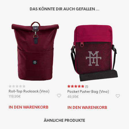
DAS KÖNNTE DIR AUCH GEFALLEN …
(
1
)
Roll-Top Rucksack (Vino)
Pocket Pusher Bag (Vino)
119,95
€
49,95
€
IN DEN WARENKORB
IN DEN WARENKORB
ÄHNLICHE PRODUKTE