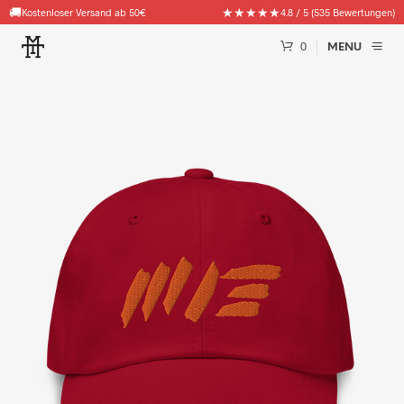
🚚
★★★★★
Kostenloser Versand ab 50€
4.8 / 5 (535 Bewertungen)
0
MENU