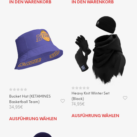
IN DEN WARENKORB
IN DEN WARENKORB
Heavy Knit Winter Set
Bucket Hat (KETAMINES
(Black)
Basketball Team)
74,95
€
34,95
€
Dies
AUSFÜHRUNG WÄHLEN
Dieses
AUSFÜHRUNG WÄHLEN
Prod
Produkt
weis
weist
mehr