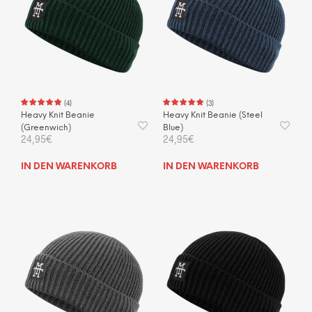
(
4
)
(
3
)
Heavy Knit Beanie
Heavy Knit Beanie (Steel
(Greenwich)
Blue)
24,95
€
24,95
€
IN DEN WARENKORB
IN DEN WARENKORB