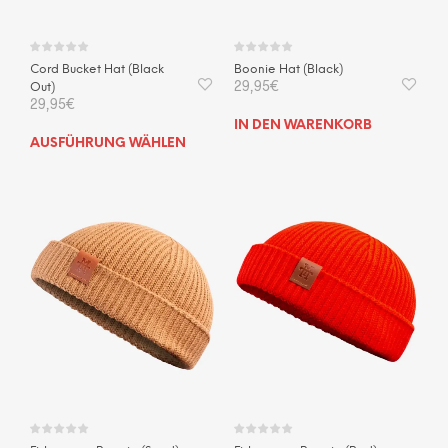
gewä
werden
wer
Cord Bucket Hat (Black
Boonie Hat (Black)
29,95
€
Out)
29,95
€
IN DEN WARENKORB
Dieses
AUSFÜHRUNG WÄHLEN
Produkt
weist
mehrere
Varianten
auf.
Die
Optionen
können
auf
der
Produktseite
gewählt
werden