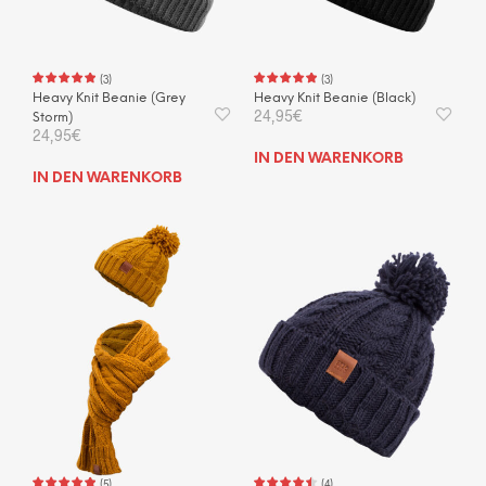
(
3
)
(
3
)
Heavy Knit Beanie (Grey
Heavy Knit Beanie (Black)
24,95
€
Storm)
24,95
€
IN DEN WARENKORB
IN DEN WARENKORB
(
5
)
(
4
)