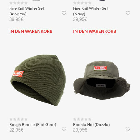
Fine Knit Winter Set
Fine Knit Winter Set
(Ashgray)
(Navy)
39,95
€
39,95
€
IN DEN WARENKORB
IN DEN WARENKORB
Rough Beanie (Riot Gear)
Boonie Hat (Dazzle)
22,95
€
29,95
€