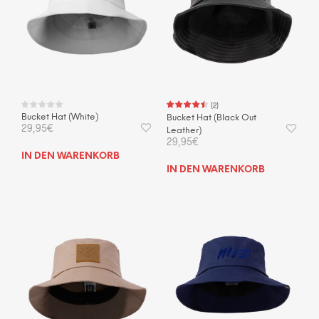
Optionen
können
auf
der
Produktseite
gewählt
werden
(
2
)
Bucket Hat (White)
Bucket Hat (Black Out
29,95
€
Leather)
29,95
€
IN DEN WARENKORB
IN DEN WARENKORB