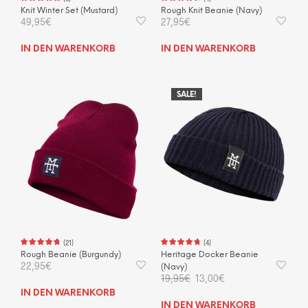
Knit Winter Set (Mustard)
Rough Knit Beanie (Navy)
49,95
€
27,95
€
IN DEN WARENKORB
IN DEN WARENKORB
SALE!
(
21
)
(
4
)
Rough Beanie (Burgundy)
Heritage Docker Beanie
22,95
€
(Navy)
Ursprünglicher
Aktueller
19,95
€
13,00
€
Preis
Preis
IN DEN WARENKORB
war:
ist:
IN DEN WARENKORB