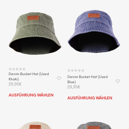
Denim Bucket Hat (Used
Denim Bucket Hat (Used
Khaki)
Blue)
29,95
€
29,95
€
Dieses
AUSFÜHRUNG WÄHLEN
Dies
AUSFÜHRUNG WÄHLEN
Produkt
Prod
weist
weis
mehrere
mehr
Varianten
Vari
auf.
auf.