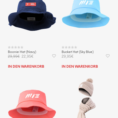
Boonie Hat (Navy)
Bucket Hat (Sky Blue)
Ursprünglicher
Aktueller
29,95
€
22,95
€
29,95
€
Preis
Preis
war:
ist:
IN DEN WARENKORB
IN DEN WARENKORB
29,95€
22,95€.