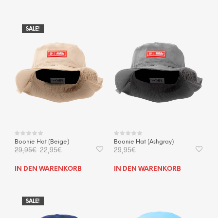
SALE!
Boonie Hat (Beige)
Boonie Hat (Ashgray)
Ursprünglicher
Aktueller
29,95
€
22,95
€
29,95
€
Preis
Preis
war:
ist:
IN DEN WARENKORB
IN DEN WARENKORB
29,95€
22,95€.
SALE!