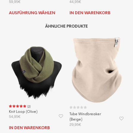
59,95
€
44,95
€
Dieses
AUSFÜHRUNG WÄHLEN
IN DEN WARENKORB
Produkt
weist
ÄHNLICHE PRODUKTE
mehrere
Varianten
auf.
Die
Optionen
können
auf
der
Produktseite
gewählt
werden
(
2
)
Knit Loop (Olive)
Tube Windbreaker
54,95
€
(Beige)
29,95
€
IN DEN WARENKORB