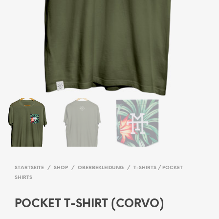
STARTSEITE
/
SHOP
/
OBERBEKLEIDUNG
/
T-SHIRTS / POCKET
SHIRTS
POCKET T-SHIRT (CORVO)