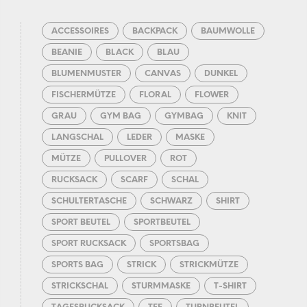
ACCESSOIRES
BACKPACK
BAUMWOLLE
BEANIE
BLACK
BLAU
BLUMENMUSTER
CANVAS
DUNKEL
FISCHERMÜTZE
FLORAL
FLOWER
GRAU
GYM BAG
GYMBAG
KNIT
LANGSCHAL
LEDER
MASKE
MÜTZE
PULLOVER
ROT
RUCKSACK
SCARF
SCHAL
SCHULTERTASCHE
SCHWARZ
SHIRT
SPORT BEUTEL
SPORTBEUTEL
SPORT RUCKSACK
SPORTSBAG
SPORTS BAG
STRICK
STRICKMÜTZE
STRICKSCHAL
STURMMASKE
T-SHIRT