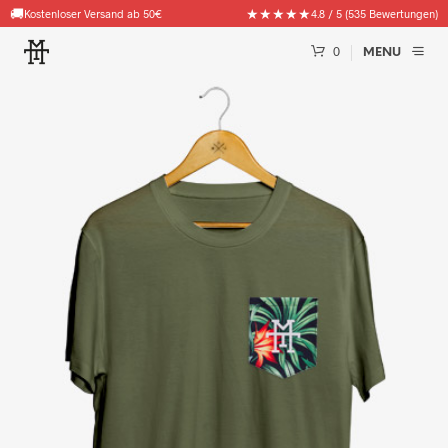
🚚
★★★★★
Kostenloser Versand ab 50€
4.8 / 5 (535 Bewertungen)
0
MENU