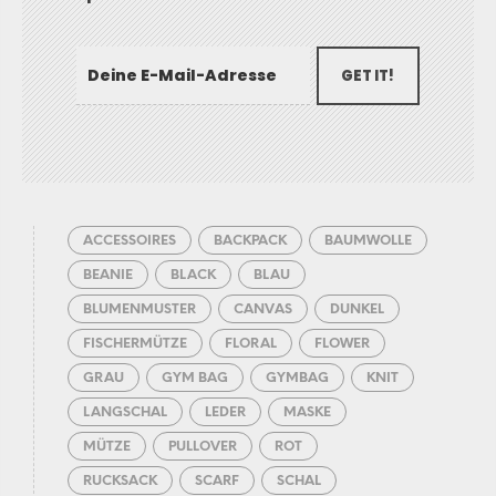
GET IT!
ACCESSOIRES
BACKPACK
BAUMWOLLE
BEANIE
BLACK
BLAU
BLUMENMUSTER
CANVAS
DUNKEL
FISCHERMÜTZE
FLORAL
FLOWER
GRAU
GYM BAG
GYMBAG
KNIT
LANGSCHAL
LEDER
MASKE
MÜTZE
PULLOVER
ROT
RUCKSACK
SCARF
SCHAL