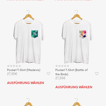
Produkt
Prod
weist
weis
mehrere
mehr
Varianten
Vari
auf.
auf.
Die
Die
Optionen
Opti
können
kön
auf
auf
der
der
Produktseite
Prod
gewählt
gewä
werden
wer
Pocket T-Shirt (Madeira)
Pocket T-Shirt (Battle of
27,95
€
the Birds)
27,95
€
Dieses
AUSFÜHRUNG WÄHLEN
Dies
Produkt
AUSFÜHRUNG WÄHLEN
Prod
weist
weis
mehrere
mehr
Varianten