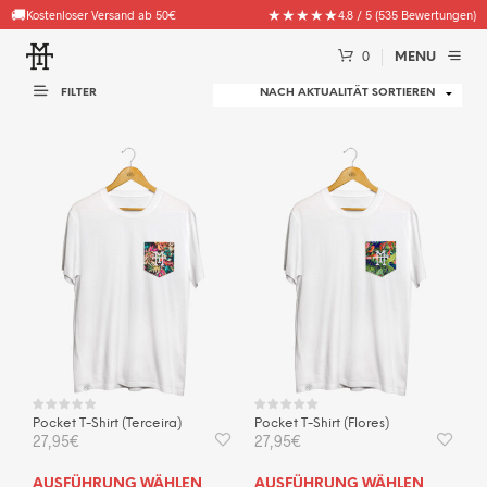
🚚
★★★★★
Kostenloser Versand ab 50€
4.8 / 5 (535 Bewertungen)
0
MENU
FILTER
Pocket T-Shirt (Terceira)
Pocket T-Shirt (Flores)
27,95
€
27,95
€
Dieses
Dies
AUSFÜHRUNG WÄHLEN
AUSFÜHRUNG WÄHLEN