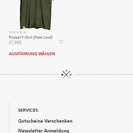
auf
auf
der
der
Produktseite
Prod
gewählt
gewä
werden
wer
Pocket T-Shirt (Palm Leaf)
27,95
€
Dieses
AUSFÜHRUNG WÄHLEN
Produkt
weist
mehrere
Varianten
auf.
Die
Optionen
können
auf
SERVICES:
der
Gutscheine Verschenken
Produktseite
gewählt
Newsletter Anmeldung