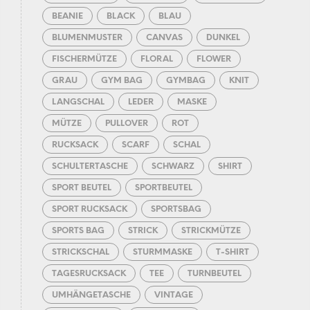
BEANIE
BLACK
BLAU
BLUMENMUSTER
CANVAS
DUNKEL
FISCHERMÜTZE
FLORAL
FLOWER
GRAU
GYM BAG
GYMBAG
KNIT
LANGSCHAL
LEDER
MASKE
MÜTZE
PULLOVER
ROT
RUCKSACK
SCARF
SCHAL
SCHULTERTASCHE
SCHWARZ
SHIRT
SPORT BEUTEL
SPORTBEUTEL
SPORT RUCKSACK
SPORTSBAG
SPORTS BAG
STRICK
STRICKMÜTZE
STRICKSCHAL
STURMMASKE
T-SHIRT
TAGESRUCKSACK
TEE
TURNBEUTEL
UMHÄNGETASCHE
VINTAGE