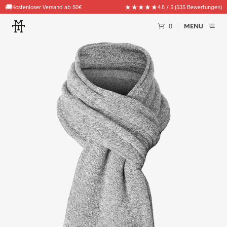
🚚
★★★★★
Kostenloser Versand ab 50€
4.8 / 5 (535 Bewertungen)
0
MENU