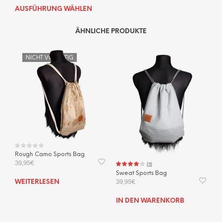
Dieses
AUSFÜHRUNG WÄHLEN
Produkt
weist
ÄHNLICHE PRODUKTE
mehrere
Varianten
NICHT VORRÄTIG
auf.
Die
Optionen
können
auf
der
Produktseite
gewählt
werden
Rough Camo Sports Bag
39,95
€
(
3
)
Sweat Sports Bag
39,95
€
WEITERLESEN
IN DEN WARENKORB