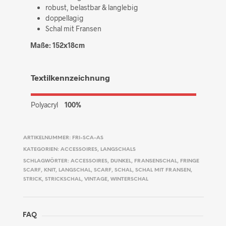
robust, belastbar & langlebig
doppellagig
Schal mit Fransen
Maße: 152x18cm
Textilkennzeichnung
Polyacryl
100%
ARTIKELNUMMER:
FRI-SCA-AS
KATEGORIEN:
ACCESSOIRES
,
LANGSCHALS
SCHLAGWÖRTER:
ACCESSOIRES
,
DUNKEL
,
FRANSENSCHAL
,
FRINGE
SCARF
,
KNIT
,
LANGSCHAL
,
SCARF
,
SCHAL
,
SCHAL MIT FRANSEN
,
STRICK
,
STRICKSCHAL
,
VINTAGE
,
WINTERSCHAL
FAQ