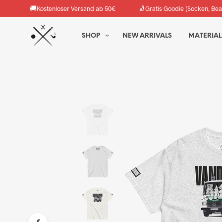
🚚
🧦
Kostenloser Versand ab 50€
Gratis Goodie (Socken, Bea
SHOP
NEW ARRIVALS
MATERIAL