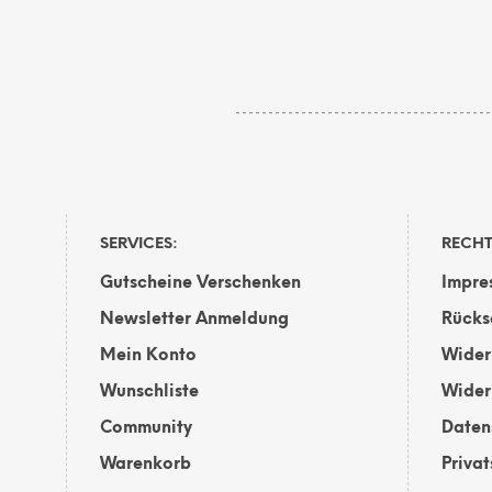
Dieses
AUSFÜHRUNG WÄHLEN
A
Produkt
weist
mehrere
Varianten
auf.
Die
Optionen
können
SERVICES:
RECHT
auf
der
Gutscheine Verschenken
Impre
Produktsei
Newsletter Anmeldung
Rücks
gewählt
werden
Mein Konto
Wider
Wunschliste
Wider
Community
Daten
Warenkorb
Priva