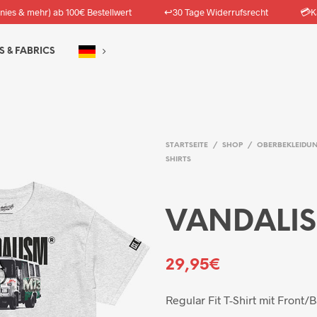
↩️
💳
nies & mehr) ab 100€ Bestellwert
30 Tage Widerrufsrecht
K
S & FABRICS
STARTSEITE
/
SHOP
/
OBERBEKLEIDU
SHIRTS
VANDALIS
29,95
€
Regular Fit T-Shirt mit Front/B