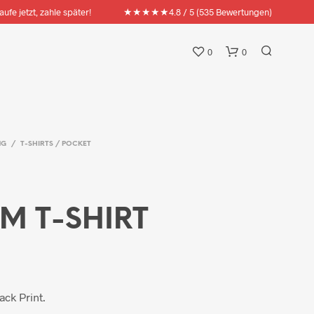
★★★★★
aufe jetzt, zahle später!
4.8 / 5 (535 Bewertungen)
0
0
NG
/
T-SHIRTS / POCKET
M T-SHIRT
ack Print.