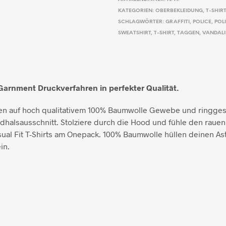
KATEGORIEN:
OBERBEKLEIDUNG
,
T-SHIR
SCHLAGWÖRTER:
GRAFFITI
,
POLICE
,
POL
SWEATSHIRT
,
T-SHIRT
,
TAGGEN
,
VANDAL
Garnment Druckverfahren in perfekter Qualität.
ben auf hoch qualitativem 100% Baumwolle Gewebe und ringg
dhalsausschnitt. Stolziere durch die Hood und fühle den rauen
ual Fit T-Shirts am Onepack. 100% Baumwolle hüllen deinen As
in.