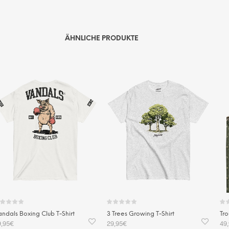
ÄHNLICHE PRODUKTE
te
ndals Boxing Club T-Shirt
3 Trees Growing T-Shirt
Tro
9,95
€
29,95
€
49