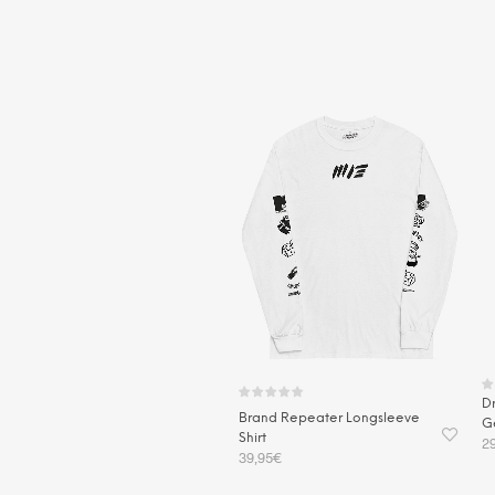
D
Brand Repeater Longsleeve
G
Shirt
2
39,95
€
I