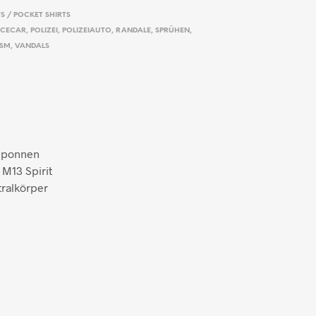
TS / POCKET SHIRTS
ICECAR
,
POLIZEI
,
POLIZEIAUTO
,
RANDALE
,
SPRÜHEN
,
ISM
,
VANDALS
esponnen
 M13 Spirit
tralkörper