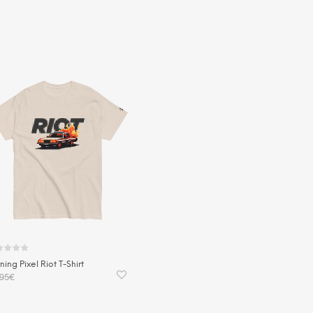
ning Pixel Riot T-Shirt
,95
€
Dieses
USFÜHRUNG WÄHLEN