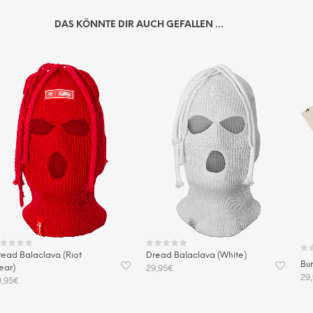
DAS KÖNNTE DIR AUCH GEFALLEN …
read Balaclava (Riot
Dread Balaclava (White)
Bur
29,95
€
ear)
29
9,95
€
IN DEN WARENKORB
A
N DEN WARENKORB