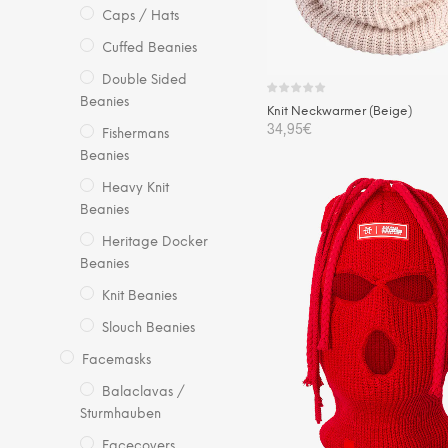
Caps / Hats
Cuffed Beanies
Double Sided
Beanies
Knit Neckwarmer (Beige)
34,95
€
Fishermans
Beanies
IN DEN WARENKORB
Heavy Knit
Beanies
Heritage Docker
Beanies
Knit Beanies
Slouch Beanies
Facemasks
Balaclavas /
Sturmhauben
Facecovers