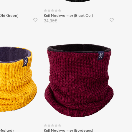
Old Green)
Knit Neckwarmer (Black Out)
34,95
€
KORB
IN DEN WARENKORB
Mustard)
Knit Neckwarmer (Bordeaux)