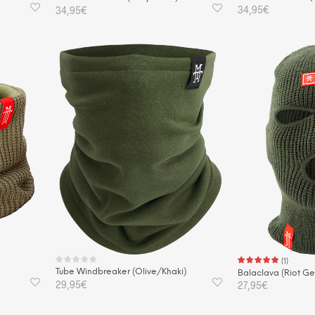
34,95
€
34,95
€
IN DEN WAREN
IN DEN WARENKORB
(
1
)
Tube Windbreaker (Olive/Khaki)
Balaclava (Riot Ge
29,95
€
27,95
€
IN DEN WARENKORB
IN DEN WAREN