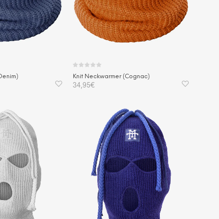
Denim)
Knit Neckwarmer (Cognac)
34,95
€
KORB
IN DEN WARENKORB