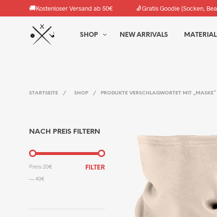
🚚
🧦
Kostenloser Versand ab 50€
Gratis Goodie (Socken, Bea
SHOP
NEW ARRIVALS
MATERIAL
STARTSEITE
/
SHOP
/
PRODUKTE VERSCHLAGWORTET MIT „MASKE“
NACH PREIS FILTERN
MIN.
MAX.
Preis:
20€
FILTER
PREIS
PREIS
—
40€