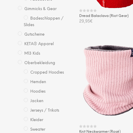
Gimmicks & Gear
Dread Balaclava (Riot Gear)
Badeschlappen /
29,95
€
Slides
IN DEN WARENKORB
Gutscheine
KETA® Apparel
M13 Kids
Oberbekleidung
Cropped Hoodies
Hemden
Hoodies
Jacken
Jerseys / Trikots
Kleider
Sweater
Knit Neckwarmer (Rosé)