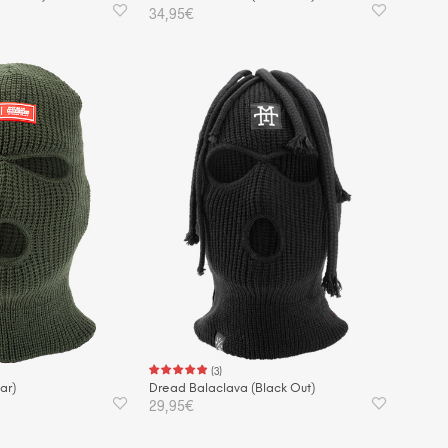
34,95
€
KORB
IN DEN WARENKORB
(
3
)
ar)
Dread Balaclava (Black Out)
29,95
€
KORB
IN DEN WARENKORB