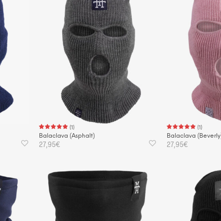
(
1
)
(
1
)
Balaclava (Asphalt)
Balaclava (Beverly
27,95
€
27,95
€
IN DEN WARENKORB
IN DEN WAREN