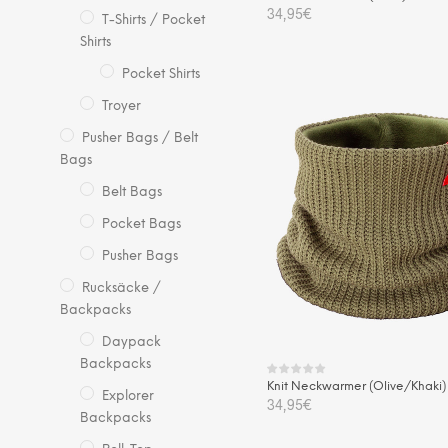
34,95
€
T-Shirts / Pocket
Shirts
IN DEN WARENKORB
Pocket Shirts
Troyer
Pusher Bags / Belt
Bags
Belt Bags
Pocket Bags
Pusher Bags
Rucksäcke /
Backpacks
Daypack
Backpacks
Knit Neckwarmer (Olive/Khaki)
Explorer
34,95
€
Backpacks
IN DEN WARENKORB