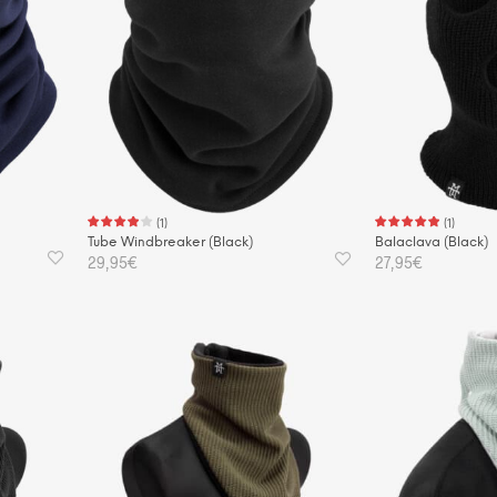
(
1
)
(
1
)
Tube Windbreaker (Black)
Balaclava (Black)
29,95
€
27,95
€
IN DEN WARENKORB
IN DEN WAREN