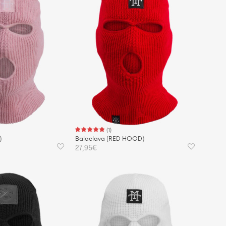
(
1
)
)
Balaclava (RED HOOD)
27,95
€
KORB
IN DEN WARENKORB