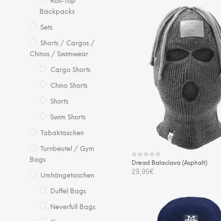
Roll-Top
Backpacks
Sets
Shorts / Cargos /
Chinos / Swimwear
Cargo Shorts
Chino Shorts
Shorts
Swim Shorts
Tabaktaschen
Turnbeutel / Gym
Bags
Dread Balaclava (Asphalt)
29,95
€
Umhängetaschen
IN DEN WARENKORB
Duffel Bags
Neverfull Bags