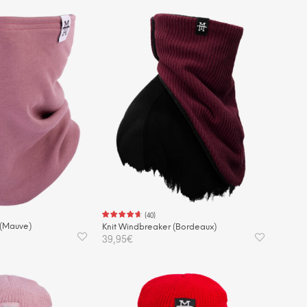
(
40
)
 (Mauve)
Knit Windbreaker (Bordeaux)
39,95
€
KORB
IN DEN WARENKORB