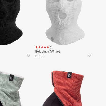
(
1
)
Balaclava (White)
27,95
€
KORB
IN DEN WARENKORB