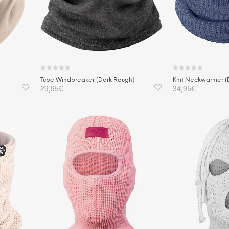
Tube Windbreaker (Dark Rough)
Knit Neckwarmer (
29,95
€
34,95
€
IN DEN WARENKORB
IN DEN WAREN