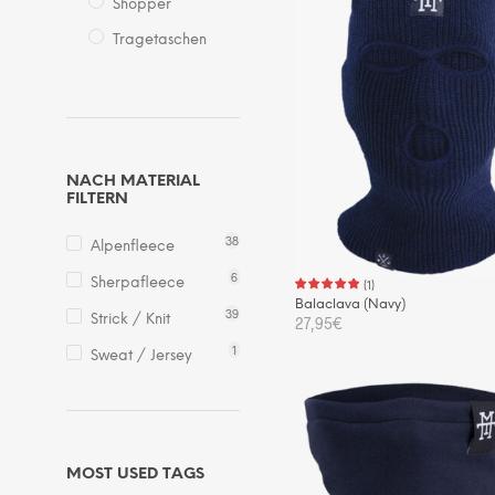
Shopper
Tragetaschen
NACH MATERIAL
FILTERN
38
Alpenfleece
6
Sherpafleece
(
1
)
Balaclava (Navy)
39
Strick / Knit
27,95
€
1
Sweat / Jersey
IN DEN WARENKORB
MOST USED TAGS