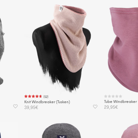
(
52
)
Tube Windbreaker
Knit Windbreaker (Tusken)
29,95
€
39,95
€
IN DEN WAREN
IN DEN WARENKORB