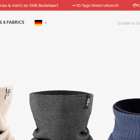
↩️
💳
nies & mehr) ab 100€ Bestellwert
30 Tage Widerrufsrecht
K
S & FABRICS
Erhalte 1x G