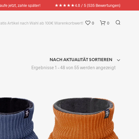
★★★★★
aufe jetzt, zahle später!
4.8 / 5 (535 Bewertungen)
ratis Artikel nach Wahl ab 100€ Warenkorbwert!
0
0
NACH AKTUALITÄT SORTIEREN
Nach
Ergebnisse 1 – 48 von 55 werden angezeigt
Aktualität
sortiert