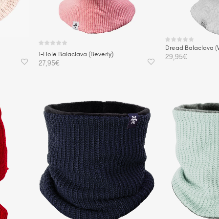
Dread Balaclava (
1-Hole Balaclava (Beverly)
29,95
€
27,95
€
IN DEN WAREN
IN DEN WARENKORB