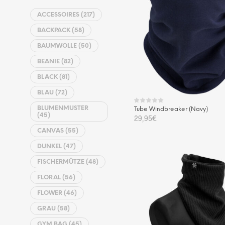
ACCESSOIRES
(217)
BACKPACK
(58)
BAUMWOLLE
(50)
BEANIE
(82)
BLACK
(81)
BLAU
(72)
BLUMENMUSTER
Tube Windbreaker (Navy)
(45)
29,95
€
CANVAS
(55)
IN DEN WARENKORB
DUNKEL
(47)
FISCHERMÜTZE
(48)
FLORAL
(56)
FLOWER
(46)
GRAU
(58)
GYM BAG
(45)