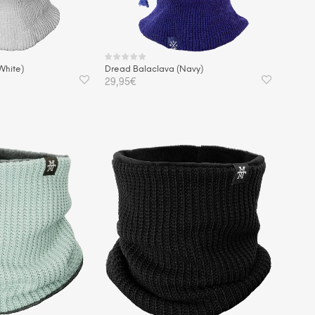
White)
Dread Balaclava (Navy)
29,95
€
KORB
IN DEN WARENKORB