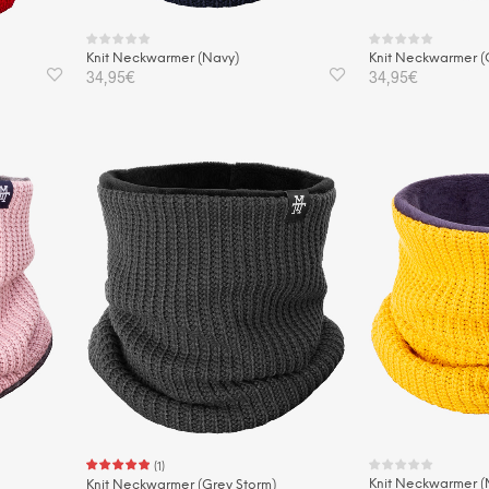
Knit Neckwarmer (Navy)
Knit Neckwarmer (
34,95
€
34,95
€
IN DEN WARENKORB
IN DEN WAREN
(
1
)
Knit Neckwarmer (
Knit Neckwarmer (Grey Storm)