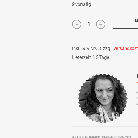
9 vorrätig
I
inkl. 19 % MwSt.
zzgl.
Versandkos
Lieferzeit:
1-5 Tage
ARTIKELNUMMER:
KNIT-NECKW-CO1