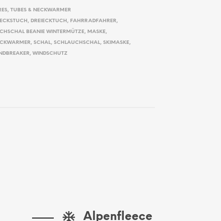
RES
,
TUBES & NECKWARMER
IECKSTUCH
,
DREIECKTUCH
,
FAHRRADFAHRER
,
CHSCHAL BEANIE WINTERMÜTZE
,
MASKE
,
ECKWARMER
,
SCHAL
,
SCHLAUCHSCHAL
,
SKIMASKE
,
NDBREAKER
,
WINDSCHUTZ
Alpenfleece