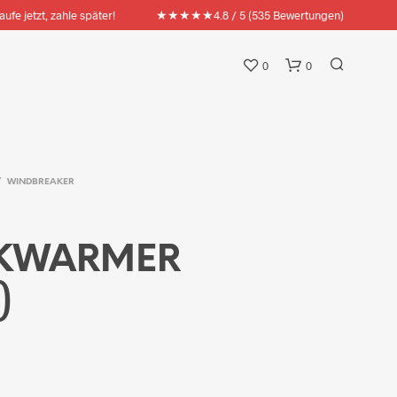
★★★★★
aufe jetzt, zahle später!
4.8 / 5 (535 Bewertungen)
0
0
/
WINDBREAKER
CKWARMER
)