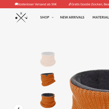
🚚
🧦
Kostenloser Versand ab 50€
Gratis Goodie (Socken, Bea
SHOP
NEW ARRIVALS
MATERIAL