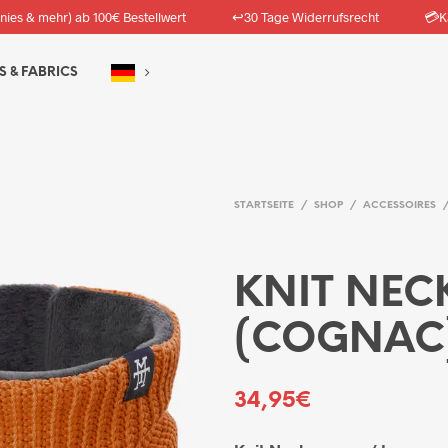
↩️
💳
nies & mehr) ab 100€ Bestellwert
30 Tage Widerrufsrecht
K
S & FABRICS
STARTSEITE
/
SHOP
/
ACCESSOIRES
KNIT NE
(COGNAC
34,95
€