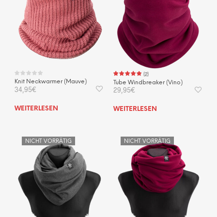
(
2
)
Knit Neckwarmer (Mauve)
Tube Windbreaker (Vino)
34,95
€
29,95
€
WEITERLESEN
WEITERLESEN
NICHT VORRÄTIG
NICHT VORRÄTIG