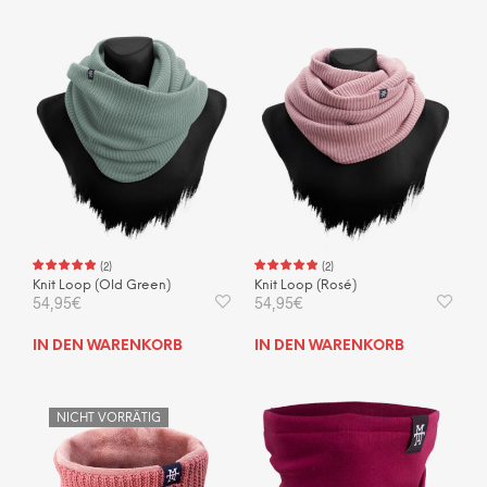
(
2
)
(
2
)
Knit Loop (Old Green)
Knit Loop (Rosé)
54,95
€
54,95
€
IN DEN WARENKORB
IN DEN WARENKORB
NICHT VORRÄTIG
NICHT VORRÄTIG