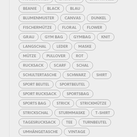
BEANIE
BLACK
BLAU
BLUMENMUSTER
CANVAS
DUNKEL
FISCHERMÜTZE
FLORAL
FLOWER
GRAU
GYM BAG
GYMBAG
KNIT
LANGSCHAL
LEDER
MASKE
MÜTZE
PULLOVER
ROT
RUCKSACK
SCARF
SCHAL
SCHULTERTASCHE
SCHWARZ
SHIRT
SPORT BEUTEL
SPORTBEUTEL
SPORT RUCKSACK
SPORTSBAG
SPORTS BAG
STRICK
STRICKMÜTZE
STRICKSCHAL
STURMMASKE
T-SHIRT
TAGESRUCKSACK
TEE
TURNBEUTEL
UMHÄNGETASCHE
VINTAGE