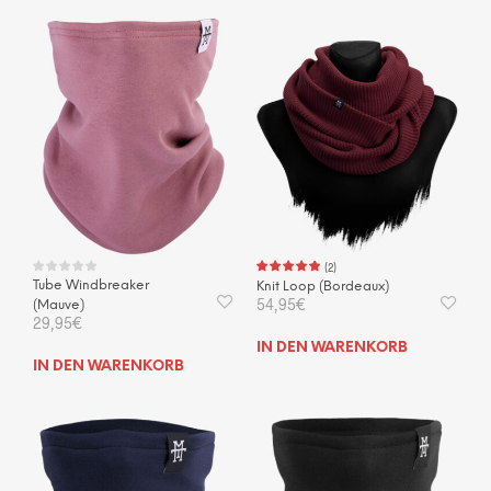
(
2
)
Tube Windbreaker
Knit Loop (Bordeaux)
54,95
€
(Mauve)
29,95
€
IN DEN WARENKORB
IN DEN WARENKORB