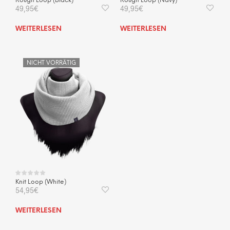
Rough Loop (Black)
Rough Loop (Navy)
49,95
€
49,95
€
WEITERLESEN
WEITERLESEN
NICHT VORRÄTIG
Knit Loop (White)
54,95
€
WEITERLESEN