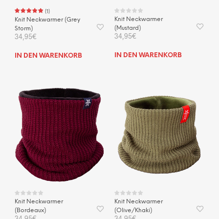
(
1
)
Knit Neckwarmer
Knit Neckwarmer (Grey
(Mustard)
Storm)
34,95
€
34,95
€
IN DEN WARENKORB
IN DEN WARENKORB
Knit Neckwarmer
Knit Neckwarmer
(Bordeaux)
(Olive/Khaki)
34,95
€
34,95
€