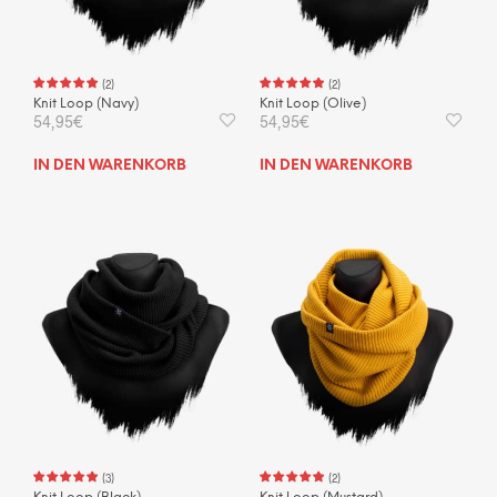
(
2
)
(
2
)
Knit Loop (Navy)
Knit Loop (Olive)
54,95
€
54,95
€
IN DEN WARENKORB
IN DEN WARENKORB
(
3
)
(
2
)