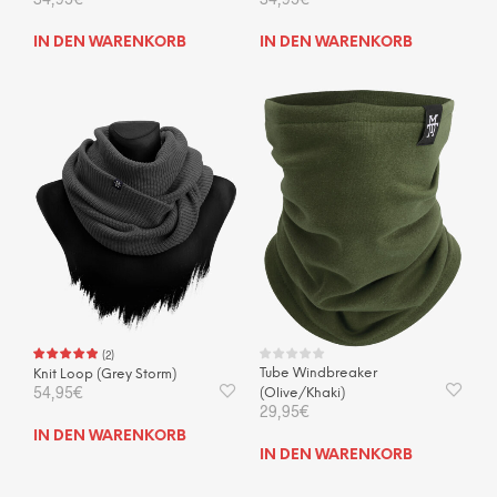
IN DEN WARENKORB
IN DEN WARENKORB
(
2
)
Tube Windbreaker
Knit Loop (Grey Storm)
54,95
€
(Olive/Khaki)
29,95
€
IN DEN WARENKORB
IN DEN WARENKORB