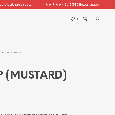
★★★★★
aufe jetzt, zahle später!
4.8 / 5 (535 Bewertungen)
0
0
/
LOOP SCHALS
P (MUSTARD)
al
peinlich? Mutti meckert das du dir