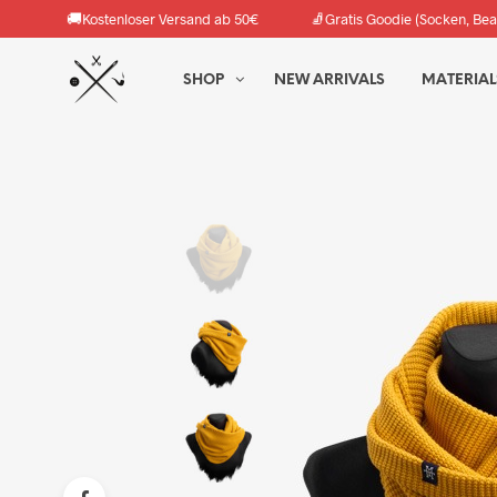
🚚
🧦
Kostenloser Versand ab 50€
Gratis Goodie (Socken, Bea
SHOP
NEW ARRIVALS
MATERIAL