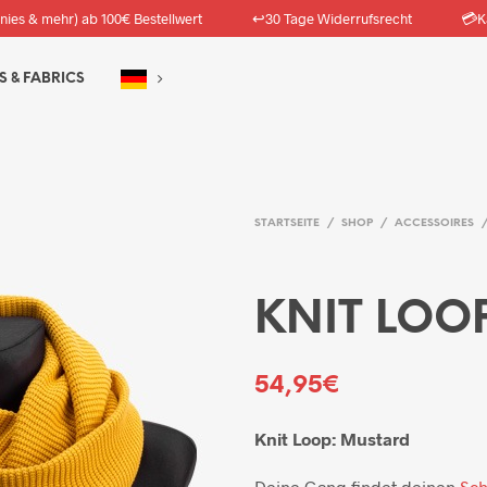
↩️
💳
nies & mehr) ab 100€ Bestellwert
30 Tage Widerrufsrecht
K
S & FABRICS
STARTSEITE
/
SHOP
/
ACCESSOIRES
KNIT LOO
54,95
€
Knit Loop: Mustard
Deine Gang findet deinen
Sch