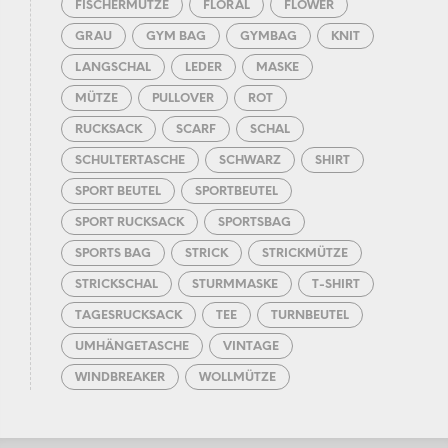
FISCHERMÜTZE
FLORAL
FLOWER
GRAU
GYM BAG
GYMBAG
KNIT
LANGSCHAL
LEDER
MASKE
MÜTZE
PULLOVER
ROT
RUCKSACK
SCARF
SCHAL
SCHULTERTASCHE
SCHWARZ
SHIRT
SPORT BEUTEL
SPORTBEUTEL
SPORT RUCKSACK
SPORTSBAG
SPORTS BAG
STRICK
STRICKMÜTZE
STRICKSCHAL
STURMMASKE
T-SHIRT
TAGESRUCKSACK
TEE
TURNBEUTEL
UMHÄNGETASCHE
VINTAGE
WINDBREAKER
WOLLMÜTZE