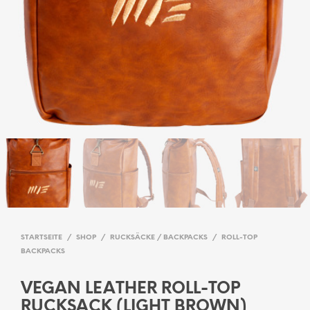
STARTSEITE
/
SHOP
/
RUCKSÄCKE / BACKPACKS
/
ROLL-TOP
BACKPACKS
VEGAN LEATHER ROLL-TOP
RUCKSACK (LIGHT BROWN)