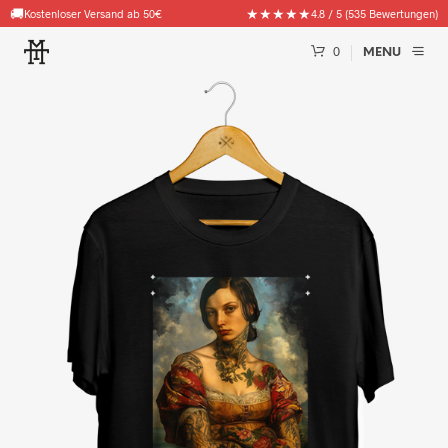
🚚
★★★★★
Kostenloser Versand ab 50€
4.8 / 5 (535 Bewertungen)
0
MENU