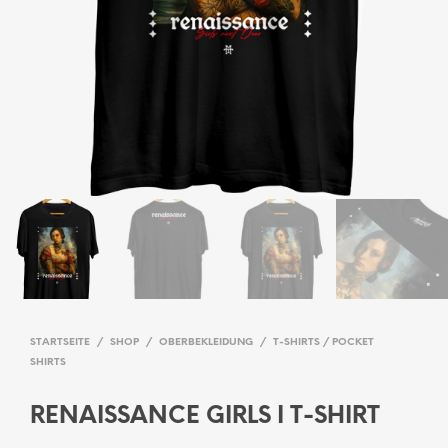
STARTSEITE
/
SHOP
/
OBERBEKLEIDUNG
/
T-SHIRTS / POCKET
SHIRTS
RENAISSANCE GIRLS I T-SHIRT