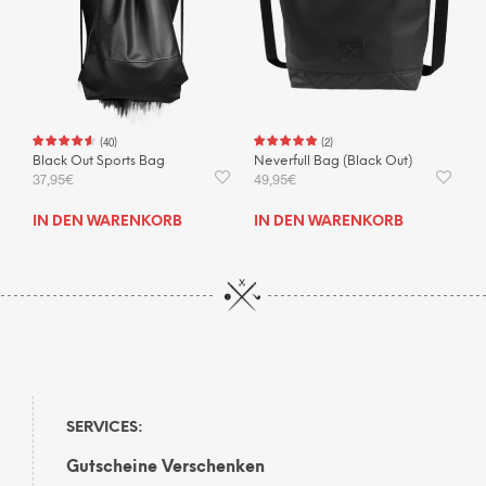
auf
auf
der
der
Produktseite
Prod
gewählt
gewä
werden
wer
(
40
)
(
2
)
Black Out Sports Bag
Neverfull Bag (Black Out)
37,95
€
49,95
€
IN DEN WARENKORB
IN DEN WARENKORB
SERVICES:
Gutscheine Verschenken