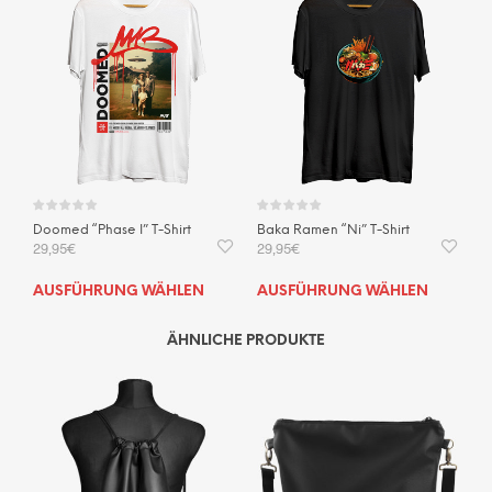
Doomed “Phase I” T-Shirt
Baka Ramen “Ni” T-Shirt
29,95
€
29,95
€
Dieses
Dies
AUSFÜHRUNG WÄHLEN
AUSFÜHRUNG WÄHLEN
Produkt
Prod
weist
weis
ÄHNLICHE PRODUKTE
mehrere
mehr
Varianten
Vari
auf.
auf.
Die
Die
Optionen
Opti
können
kön