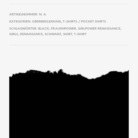
ARTIKELNUMMER:
N. A.
KATEGORIEN:
OBERBEKLEIDUNG
,
T-SHIRTS / POCKET SHIRTS
SCHLAGWÖRTER:
BLACK
,
FRAUENPOWER
,
GIRLPOWER RENAISSANCE
,
GIRLS
,
RENAISSANCE
,
SCHWARZ
,
SHIRT
,
T-SHIRT