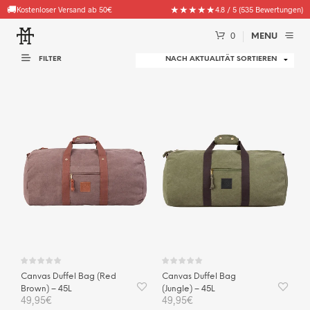
🚚
🧦
★★★★★
Gratis Goodie (Socken, Beanies & mehr) ab 100€ Bestellwert
Kostenloser Versand ab 50€
4.8 / 5 (535 Bewertungen)
0
MENU
FILTER
Canvas Duffel Bag (Red
Canvas Duffel Bag
Brown) – 45L
(Jungle) – 45L
49,95
€
49,95
€