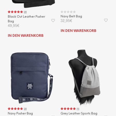
(
2
)
Navy Belt Bag
Black Out Leather Pusher
32,95
€
Bag
49,95
€
IN DEN WARENKORB
IN DEN WARENKORB
(
2
)
(
1
)
Navy Pusher Bag
Grey Leather Sports Bag