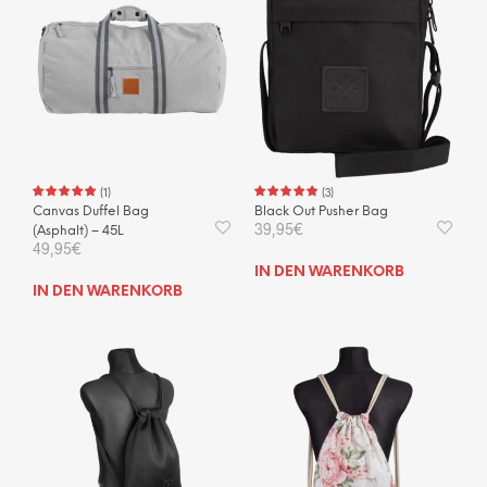
(
1
)
(
3
)
Canvas Duffel Bag
Black Out Pusher Bag
39,95
€
(Asphalt) – 45L
49,95
€
IN DEN WARENKORB
IN DEN WARENKORB