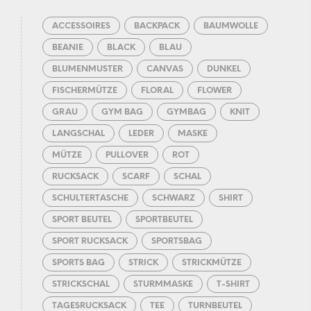
ACCESSOIRES
BACKPACK
BAUMWOLLE
BEANIE
BLACK
BLAU
BLUMENMUSTER
CANVAS
DUNKEL
FISCHERMÜTZE
FLORAL
FLOWER
GRAU
GYM BAG
GYMBAG
KNIT
LANGSCHAL
LEDER
MASKE
MÜTZE
PULLOVER
ROT
RUCKSACK
SCARF
SCHAL
SCHULTERTASCHE
SCHWARZ
SHIRT
SPORT BEUTEL
SPORTBEUTEL
SPORT RUCKSACK
SPORTSBAG
SPORTS BAG
STRICK
STRICKMÜTZE
STRICKSCHAL
STURMMASKE
T-SHIRT
TAGESRUCKSACK
TEE
TURNBEUTEL