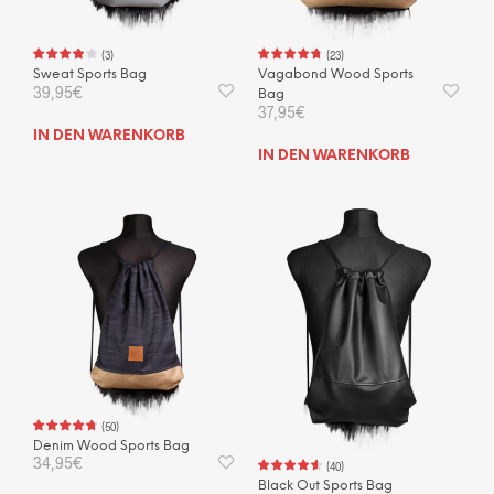
(
3
)
(
23
)
Sweat Sports Bag
Vagabond Wood Sports
39,95
€
Bag
37,95
€
IN DEN WARENKORB
IN DEN WARENKORB
(
50
)
Denim Wood Sports Bag
34,95
€
(
40
)
Black Out Sports Bag