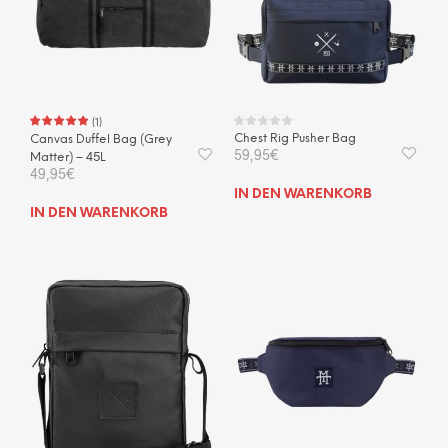
(
1
)
Chest Rig Pusher Bag
Canvas Duffel Bag (Grey
59,95
€
Matter) – 45L
49,95
€
IN DEN WARENKORB
IN DEN WARENKORB