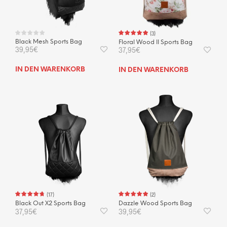
(
3
)
Black Mesh Sports Bag
Floral Wood II Sports Bag
39,95
€
37,95
€
IN DEN WARENKORB
IN DEN WARENKORB
(
17
)
(
2
)
Black Out X2 Sports Bag
Dazzle Wood Sports Bag
37,95
€
39,95
€