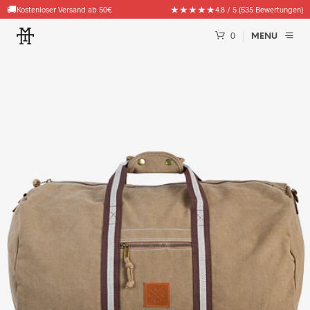
🚚
★★★★★
Kostenloser Versand ab 50€
4.8 / 5 (535 Bewertungen)
0
MENU