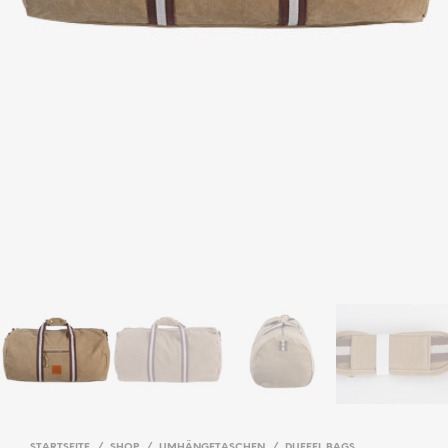
STARTSEITE
/
SHOP
/
UMHÄNGETASCHEN
/
DUFFEL BAGS