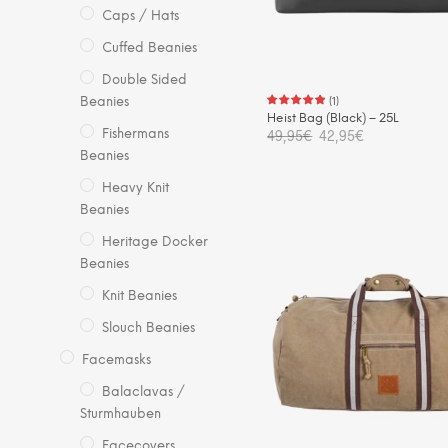
Caps / Hats
Cuffed Beanies
Double Sided
(
1
)
Beanies
Heist Bag (Black) – 25L
Ursprünglicher
Aktueller
49,95
€
42,95
€
Fishermans
Preis
Preis
Beanies
war:
ist:
IN DEN WARENKORB
49,95€
42,95€.
Heavy Knit
Beanies
Heritage Docker
Beanies
Knit Beanies
Slouch Beanies
Facemasks
Balaclavas /
Sturmhauben
Facecovers