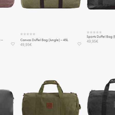
Sports Duffel Bag (
 –
Canvas Duffel Bag (Jungle) – 45L
49,95
€
49,95
€
IN DEN WAREN
IN DEN WARENKORB