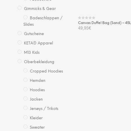
Gimmicks & Gear
Badeschlappen /
Canvas Duffel Bag (Sand) – 45
Slides
49,95
€
Gutscheine
IN DEN WARENKORB
KETA® Apparel
M13 Kids
Oberbekleidung
Cropped Hoodies
Hemden
Hoodies
Jacken
Jerseys / Trikots
Kleider
Sweater