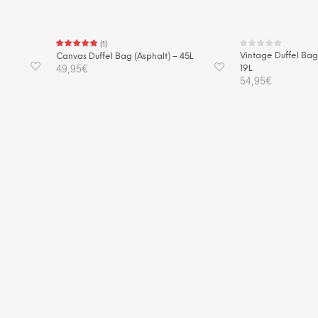
(
1
)
Vintage Duffel Bag
L
Canvas Duffel Bag (Asphalt) – 45L
49,95
€
19L
54,95
€
IN DEN WARENKORB
WEITERLESEN