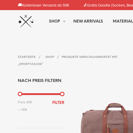
🚚
🧦
Kostenloser Versand ab 50€
Gratis Goodie (Socken, Bea
SHOP
NEW ARRIVALS
MATERIAL
STARTSEITE
/
SHOP
/
PRODUKTE VERSCHLAGWORTET MIT
„SPORTTASCHE“
NACH PREIS FILTERN
MIN.
MAX.
Preis:
40€
FILTER
PREIS
PREIS
—
60€