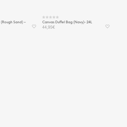
 (Rough Sand) –
Canvas Duffel Bag (Navy)- 24L
44,95
€
WEITERLESEN