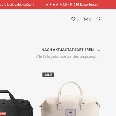
★★★★★
aufe jetzt, zahle später!
4.8 / 5 (535 Bewertungen)
ratis Artikel nach Wahl ab 100€ Warenkorbwert!
0
0
NACH AKTUALITÄT SORTIEREN
Nach
Alle 12 Ergebnisse werden angezeigt
Aktualität
sortiert
SALE!