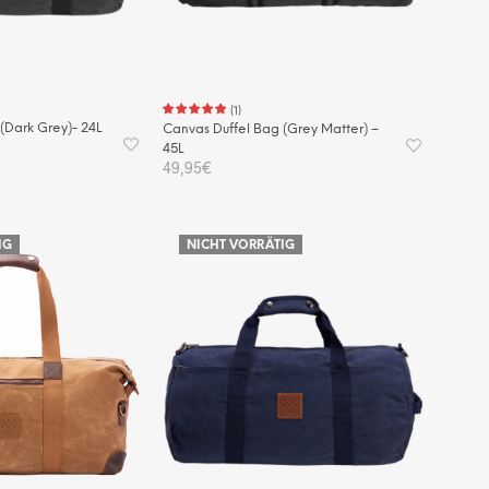
(
1
)
(Dark Grey)- 24L
Canvas Duffel Bag (Grey Matter) –
45L
49,95
€
KORB
IN DEN WARENKORB
IG
NICHT VORRÄTIG