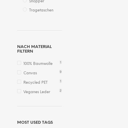
Shopper
Tragetaschen
NACH MATERIAL
FILTERN
1
100% Baumwolle
9
Canvas
1
Recycled PET
2
Veganes Leder
MOST USED TAGS