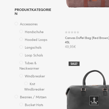
PRODUKTKATEGORIE
N
Accessoires
Handschuhe
Canvas Duffel Bag (Red Brown)
Hooded Loops
45L
49,95
€
Langschals
Loop Schals
IN DEN WARENKORB
Tubes &
SALE!
Neckwarmer
Windbreaker
Knit
Windbreaker
Beanies / Mützen
Bucket Hats