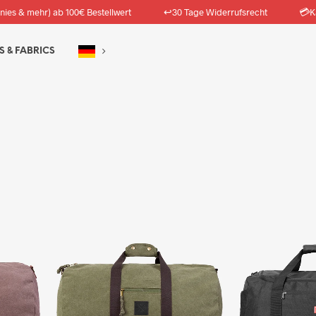
↩️
💳
nies & mehr) ab 100€ Bestellwert
30 Tage Widerrufsrecht
K
S & FABRICS
Erhalte 1x G